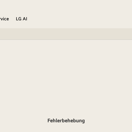
rvice
LG AI
Fehlerbehebung