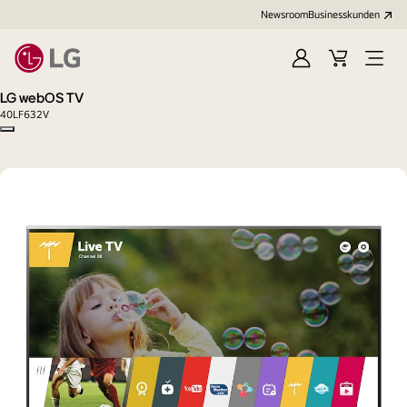
Newsroom
Businesskunden
Anmelden
Warenkorb
Menü
öffne
LG webOS TV
40LF632V
Copy model name