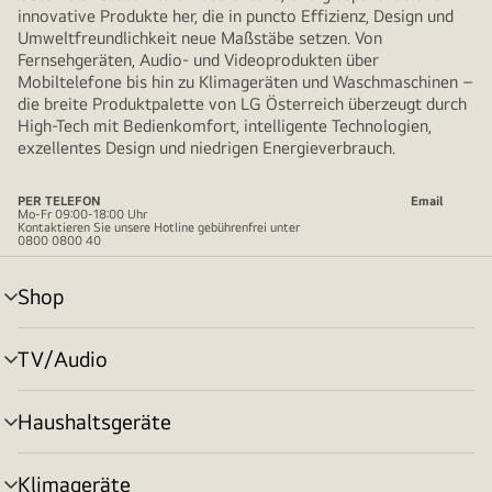
innovative Produkte her, die in puncto Effizienz, Design und
Umweltfreundlichkeit neue Maßstäbe setzen. Von
Fernsehgeräten, Audio- und Videoprodukten über
Mobiltelefone bis hin zu Klimageräten und Waschmaschinen –
die breite Produktpalette von LG Österreich überzeugt durch
High-Tech mit Bedienkomfort, intelligente Technologien,
exzellentes Design und niedrigen Energieverbrauch.
PER TELEFON
Email
Mo-Fr 09:00-18:00 Uhr
Kontaktieren Sie unsere Hotline gebührenfrei unter
0800 0800 40
Shop
Menü
umschalten
TV/Audio
Menü
umschalten
Haushaltsgeräte
Menü
umschalten
Klimageräte