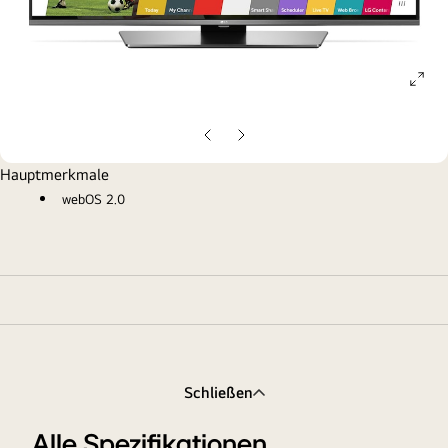
ope
gall
pop
Vorherige
Nächste
Folie
Folie
Hauptmerkmale
webOS 2.0
Schließen
Alle Spezifikationen