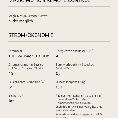
Magic Motion Remote Control
Nicht möglich
STROM/ÖKONOMIE
Stromnetz
Energieeffizienzklasse (ErP)
100~240Vac 50-60Hz
A+
Stromverbrauch in Betrieb
Stromverbrauch im Stand-by
(IEC62087 Edition 2) (W)
Modus (W)
45
0,3
Leuchtdichte-Verhältnis (%)
Quecksilbergehalt (mg)
65
0,0
Bleihaltig *
* Dieser Fernseher enthält Blei nur
in einzelnen Teilen oder
Ja*
Komponenten, wo es keine
technischen Alternativen gibt. Dies
entspricht den
Ausnahmebestimmungen der RoHS
Richtlinie.