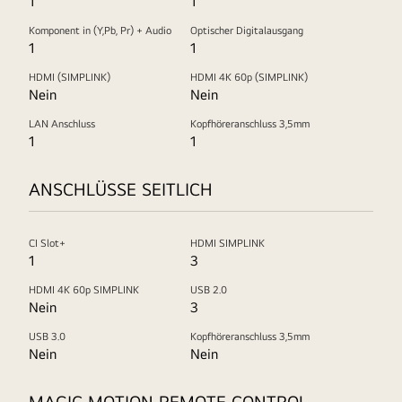
1
1
Komponent in (Y,Pb, Pr) + Audio
Optischer Digitalausgang
1
1
HDMI (SIMPLINK)
HDMI 4K 60p (SIMPLINK)
Nein
Nein
LAN Anschluss
Kopfhöreranschluss 3,5mm
1
1
ANSCHLÜSSE SEITLICH
CI Slot+
HDMI SIMPLINK
1
3
HDMI 4K 60p SIMPLINK
USB 2.0
Nein
3
USB 3.0
Kopfhöreranschluss 3,5mm
Nein
Nein
MAGIC MOTION REMOTE CONTROL