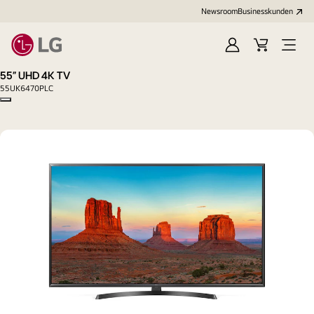
Newsroom
Businesskunden
Anmelden
Warenkorb
Menü
öffne
55" UHD 4K TV
55UK6470PLC
Copy model name