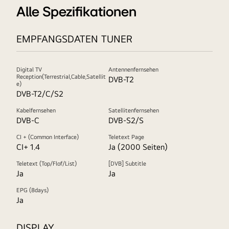
Alle Spezifikationen
EMPFANGSDATEN TUNER
Digital TV
Antennenfernsehen
Reception(Terrestrial,Cable,Satellit
DVB-T2
e)
DVB-T2/C/S2
Kabelfernsehen
Satellitenfernsehen
DVB-C
DVB-S2/S
CI + (Common Interface)
Teletext Page
CI+ 1.4
Ja (2000 Seiten)
Teletext (Top/Flof/List)
[DVB] Subtitle
Ja
Ja
EPG (8days)
Ja
DISPLAY