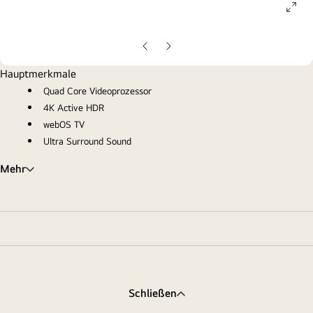
ope
gall
pop
Vorherige
Nächste
Folie
Folie
Hauptmerkmale
Quad Core Videoprozessor
4K Active HDR
webOS TV
Ultra Surround Sound
Mehr
Schließen