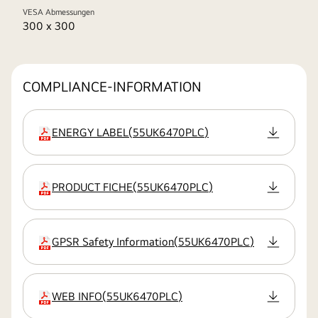
VESA Abmessungen
300 x 300
COMPLIANCE-INFORMATION
ENERGY LABEL
(
55UK6470PLC
)
Erweiterung
PRODUCT FICHE
(
55UK6470PLC
)
Erweiterung
GPSR Safety Information
(
55UK6470PLC
)
Erweiterung
WEB INFO
(
55UK6470PLC
)
Erweiterung