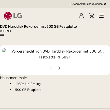
Newsroom
Businesskunden
Anmelden
Warenkorb
Menü
öffne
DVD Harddisk Rekorder mit 500 GB Festplatte
RH589H
Copy model name
ope
gall
pop
Vorherige
Nächste
Folie
Folie
Hauptmerkmale
1080p Up-Scaling
500 GB Festplatte