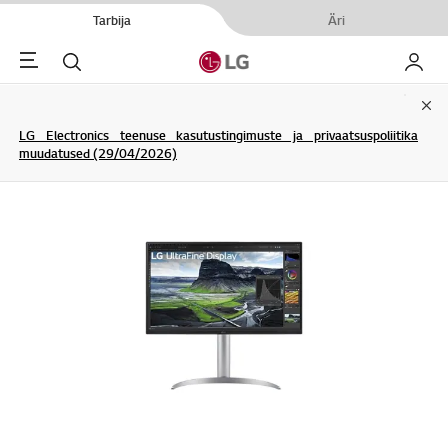
Tarbija
Äri
Menu
Otsi
Minu L
Clo
LG Electronics teenuse kasutustingimuste ja privaatsuspoliitika
muudatused (29/04/2026)