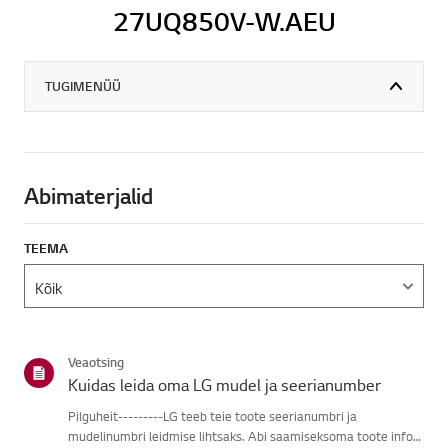
27UQ850V-W.AEU
TUGIMENÜÜ
Abimaterjalid
TEEMA
Veaotsing
Kuidas leida oma LG mudel ja seerianumber
Pilguheit---------LG teeb teie toote seerianumbri ja
mudelinumbri leidmise lihtsaks. Abi saamiseksoma toote info