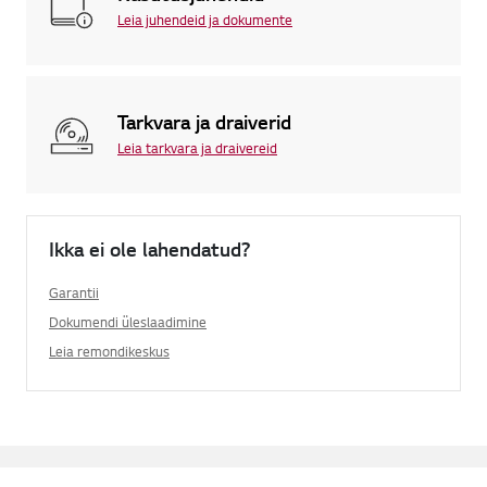
Leia juhendeid ja dokumente
Tarkvara ja draiverid
Leia tarkvara ja draivereid
Ikka ei ole lahendatud?
Garantii
Dokumendi üleslaadimine
Leia remondikeskus