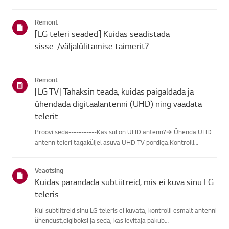
leidmisel vali oma LG toode alljärgnevatest kategooriatest.Vali
oma toodeSee juhend on loodud kõigi mudelite jaoks, seega
Remont
võiva...
[LG teleri seaded] Kuidas seadistada
sisse-/väljalülitamise taimerit?
Remont
[LG TV] Tahaksin teada, kuidas paigaldada ja
ühendada digitaalantenni (UHD) ning vaadata
telerit
Proovi seda-----------Kas sul on UHD antenn?➔ Ühenda UHD
antenn teleri tagaküljel asuva UHD TV pordiga.Kontrolli
saadaolevaid piirkondi UHD vastuvõtu osas.Kuidas ühendada
antennPaigalda antenn kohta, kus see saab vastu võtta UHD
Veaotsing
signaali, j...
Kuidas parandada subtiitreid, mis ei kuva sinu LG
teleris
Kui subtiitreid sinu LG teleris ei kuvata, kontrolli esmalt antenni
ühendust,digiboksi ja seda, kas levitaja pakub