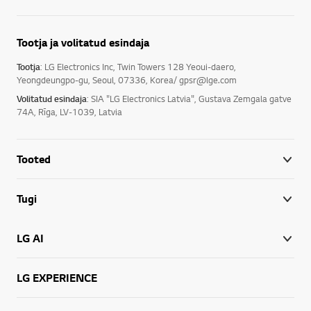
Tootja ja volitatud esindaja
Tootja
: LG Electronics Inc, Twin Towers 128 Yeoui-daero,
Yeongdeungpo-gu, Seoul, 07336, Korea/ gpsr@lge.com
Volitatud esindaja
: SIA "LG Electronics Latvia", Gustava Zemgala gatve
74A, Rīga, LV-1039, Latvia
Tooted
Tugi
LG AI
LG EXPERIENCE