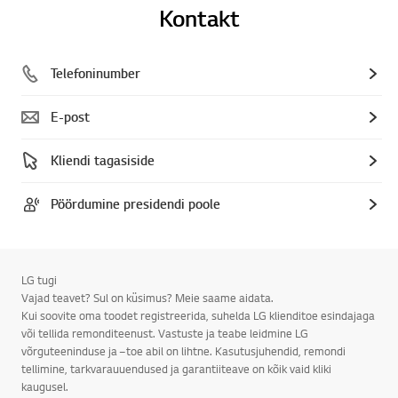
Kontakt
Telefoninumber
E-post
Kliendi tagasiside
Pöördumine presidendi poole
LG tugi
Vajad teavet? Sul on küsimus? Meie saame aidata.
Kui soovite oma toodet registreerida, suhelda LG klienditoe esindajaga
või tellida remonditeenust. Vastuste ja teabe leidmine LG
võrguteeninduse ja –toe abil on lihtne. Kasutusjuhendid, remondi
tellimine, tarkvarauuendused ja garantiiteave on kõik vaid kliki
kaugusel.