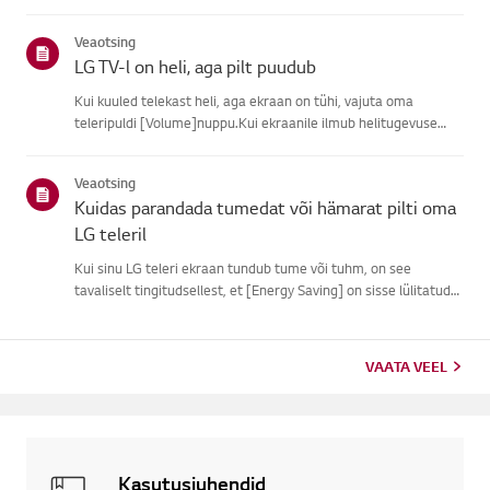
subtiitreid.Tavaliste õhu kaudu ülekannete puhul saad sisse
lülitada subtiitrid oma teleriligipääsetavuse menüüs.Kui
Veaotsing
kasutad ...
LG TV-l on heli, aga pilt puudub
Kui kuuled telekast heli, aga ekraan on tühi, vajuta oma
teleripuldi [Volume]nuppu.Kui ekraanile ilmub helitugevuse
indikaator, töötab tõenäoliselt su teleriekraan hästi.Probleemi
võib põhjustada välise seadme signaaliprobleem, lahtine ühen...
Veaotsing
Kuidas parandada tumedat või hämarat pilti oma
LG teleril
Kui sinu LG teleri ekraan tundub tume või tuhm, on see
tavaliselt tingitudsellest, et [Energy Saving] on sisse lülitatud
või [Pildirežiim] pole õigestiseatud.Kasuta pulti, et määrata
[Energiasäästu samm] [Väljas], seejärel muuta[Pildirežiim...
VAATA VEEL
Kasutusjuhendid