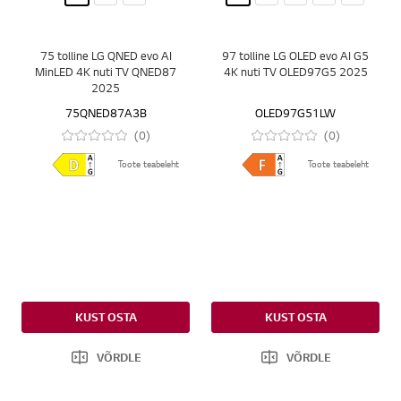
75 tolline LG QNED evo AI
97 tolline LG OLED evo AI G5
MinLED 4K nuti TV QNED87
4K nuti TV OLED97G5 2025
2025
75QNED87A3B
OLED97G51LW
(0)
(0)
Toote teabeleht
Toote teabeleht
KUST OSTA
KUST OSTA
VÕRDLE
VÕRDLE