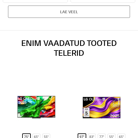
LAE VEEL
ENIM VAADATUD TOOTED
TELERID
75"
65"
55"
97"
83"
77"
55"
65"