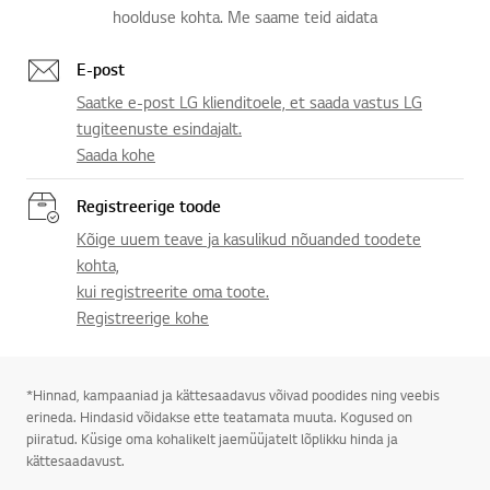
hoolduse kohta. Me saame teid aidata
E-post
Saatke e-post LG klienditoele, et saada vastus LG
tugiteenuste esindajalt.
Saada kohe
Registreerige toode
Kõige uuem teave ja kasulikud nõuanded toodete
kohta,
kui registreerite oma toote.
Registreerige kohe
*Hinnad, kampaaniad ja kättesaadavus võivad poodides ning veebis
erineda. Hindasid võidakse ette teatamata muuta. Kogused on
piiratud. Küsige oma kohalikelt jaemüüjatelt lõplikku hinda ja
kättesaadavust.