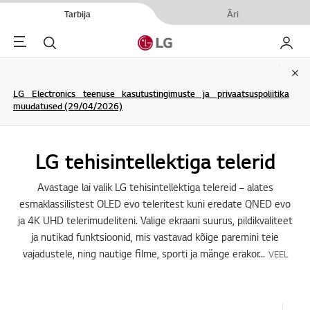
Tarbija
Äri
Menu
Otsi
Minu L
Clo
LG Electronics teenuse kasutustingimuste ja privaatsuspoliitika
muudatused (29/04/2026)
LG tehisintellektiga telerid
Avastage lai valik LG tehisintellektiga telereid – alates
esmaklassilistest OLED evo teleritest kuni eredate QNED evo
ja 4K UHD telerimudeliteni. Valige ekraani suurus, pildikvaliteet
ja nutikad funktsioonid, mis vastavad kõige paremini teie
vajadustele, ning nautige filme, sporti ja mänge erakor
...
VEEL