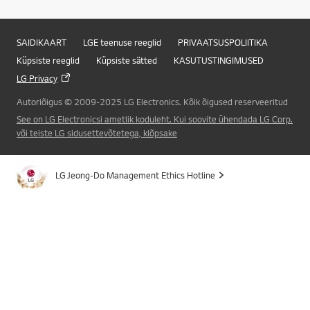
SAIDIKAART
LGE teenuse reeglid
PRIVAATSUSPOLIITIKA
Küpsiste reeglid
Küpsiste sätted
KASUTUSTINGIMUSED
LG Privacy
Autoriõigus © 2009-2025 LG Electronics. Kõik õigused reserveeritud
See on LG Electronicsi ametlik koduleht. Kui soovite ühendada LG Corp.
või teiste LG sidusettevõtetega, klõpsake
LG Jeong-Do Management Ethics Hotline
Online Chat