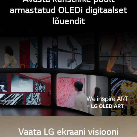
armastatud OLEDi digitaalset
lõuendit
Vaata LG ekraani visiooni