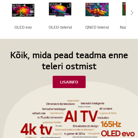
Sc
OLED evo
OLED-telerid
QNED telerid
NanoCell t
Kõik, mida pead teadma enne
teleri ostmist
LISAINFO