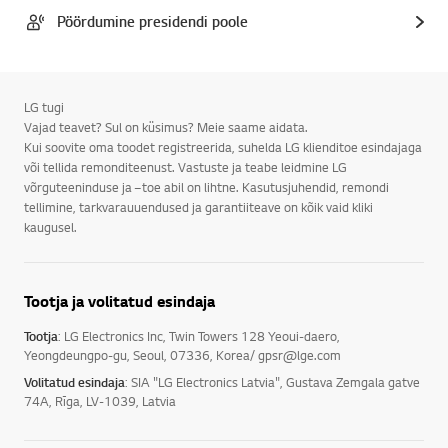
Pöördumine presidendi poole
LG tugi
Vajad teavet? Sul on küsimus? Meie saame aidata.
Kui soovite oma toodet registreerida, suhelda LG klienditoe esindajaga
või tellida remonditeenust. Vastuste ja teabe leidmine LG
võrguteeninduse ja –toe abil on lihtne. Kasutusjuhendid, remondi
tellimine, tarkvarauuendused ja garantiiteave on kõik vaid kliki
kaugusel.
Tootja ja volitatud esindaja
Tootja
: LG Electronics Inc, Twin Towers 128 Yeoui-daero,
Yeongdeungpo-gu, Seoul, 07336, Korea/ gpsr@lge.com
Volitatud esindaja
: SIA "LG Electronics Latvia", Gustava Zemgala gatve
74A, Rīga, LV-1039, Latvia