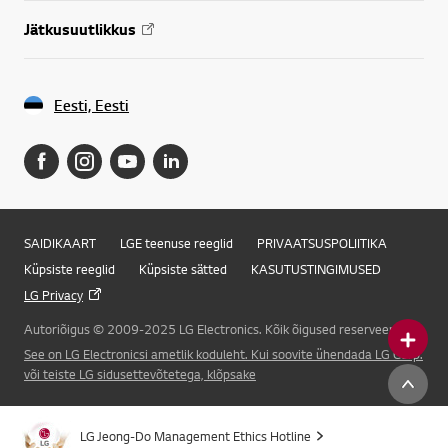
Jätkusuutlikkus
Eesti, Eesti
SAIDIKAART
LGE teenuse reeglid
PRIVAATSUSPOLIITIKA
Küpsiste reeglid
Küpsiste sätted
KASUTUSTINGIMUSED
LG Privacy
Autoriõigus © 2009-2025 LG Electronics. Kõik õigused reserveeritud
See on LG Electronicsi ametlik koduleht. Kui soovite ühendada LG Corp.
Online Chat
või teiste LG sidusettevõtetega, klõpsake
LG Jeong-Do Management Ethics Hotline