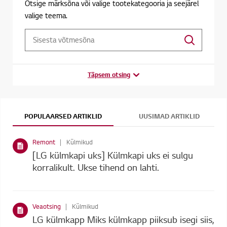
Otsige märksõna või valige tootekategooria ja seejärel
valige teema.
Täpsem otsing
POPULAARSED ARTIKLID
UUSIMAD ARTIKLID
Remont
Külmikud
[LG külmkapi uks] Külmkapi uks ei sulgu
korralikult. Ukse tihend on lahti.
Veaotsing
Külmikud
LG külmkapp Miks külmkapp piiksub isegi siis,