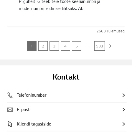
PilguheitLG teeb teie toote seerianumbri ja
mudelinumbri leidmise lihtsaks. Abi
2663
Tulemused
...
1
2
3
4
5
533
Kontakt
Telefoninumber
E-post
Kliendi tagasiside