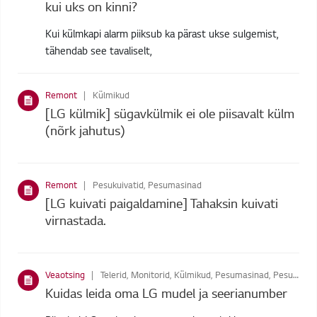
kui uks on kinni?
Kui külmkapi alarm piiksub ka pärast ukse sulgemist,
tähendab see tavaliselt,
Remont
Külmikud
[LG külmik] sügavkülmik ei ole piisavalt külm
(nõrk jahutus)
Remont
Pesukuivatid, Pesumasinad
[LG kuivati paigaldamine] Tahaksin kuivati
virnastada.
Veaotsing
Telerid, Monitorid, Külmikud, Pesumasinad, Pesukuivatid, Video, TV tarvikud, Mikrolaineahjud, Audio
Kuidas leida oma LG mudel ja seerianumber