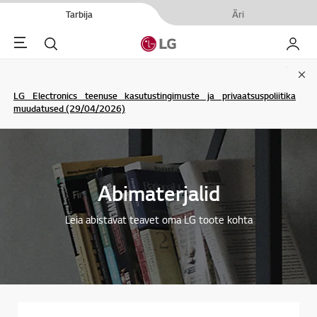
Tarbija
Äri
Menu
Otsi
Minu L
Clo
LG Electronics teenuse kasutustingimuste ja privaatsuspoliitika
muudatused (29/04/2026)
Abimaterjalid
Leia abistavat teavet oma LG toote kohta