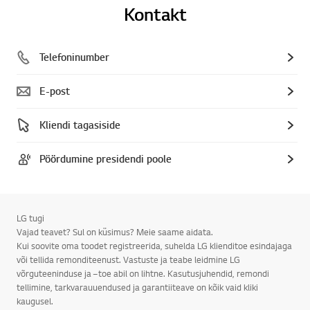
Kontakt
Telefoninumber
E-post
Kliendi tagasiside
Pöördumine presidendi poole
LG tugi
Vajad teavet? Sul on küsimus? Meie saame aidata.
Kui soovite oma toodet registreerida, suhelda LG klienditoe esindajaga
või tellida remonditeenust. Vastuste ja teabe leidmine LG
võrguteeninduse ja –toe abil on lihtne. Kasutusjuhendid, remondi
tellimine, tarkvarauuendused ja garantiiteave on kõik vaid kliki
kaugusel.