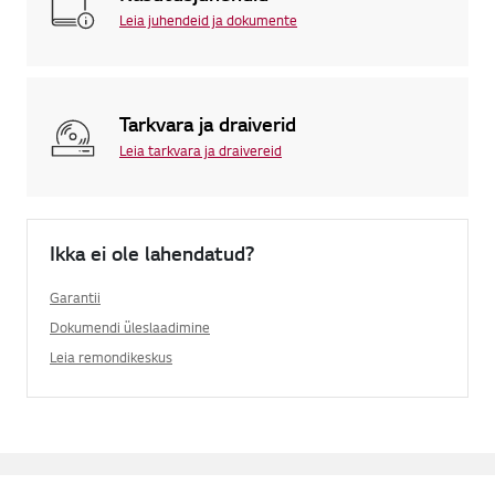
Leia juhendeid ja dokumente
Tarkvara ja draiverid
Leia tarkvara ja draivereid
Ikka ei ole lahendatud?
Garantii
Dokumendi üleslaadimine
Leia remondikeskus