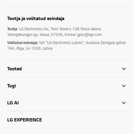
Tootja ja volitatud esindaja
Tootja
: LG Electronics Inc, Twin Towers 128 Yeoui-daero,
Yeongdeungpo-gu, Seoul, 07336, Korea/ gpsr@lge.com
Volitatud esindaja
: SIA "LG Electronics Latvia", Gustava Zemgala gatve
74A, Rīga, LV-1039, Latvia
Tooted
Tugi
LG AI
LG EXPERIENCE