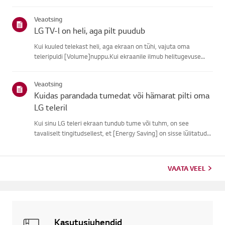
subtiitreid.Tavaliste õhu kaudu ülekannete puhul saad sisse
lülitada subtiitrid oma teleriligipääsetavuse menüüs.Kui
Veaotsing
kasutad ...
LG TV-l on heli, aga pilt puudub
Kui kuuled telekast heli, aga ekraan on tühi, vajuta oma
teleripuldi [Volume]nuppu.Kui ekraanile ilmub helitugevuse
indikaator, töötab tõenäoliselt su teleriekraan hästi.Probleemi
võib põhjustada välise seadme signaaliprobleem, lahtine ühen...
Veaotsing
Kuidas parandada tumedat või hämarat pilti oma
LG teleril
Kui sinu LG teleri ekraan tundub tume või tuhm, on see
tavaliselt tingitudsellest, et [Energy Saving] on sisse lülitatud
või [Pildirežiim] pole õigestiseatud.Kasuta pulti, et määrata
[Energiasäästu samm] [Väljas], seejärel muuta[Pildirežiim...
VAATA VEEL
Kasutusjuhendid