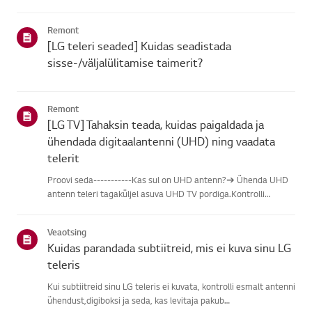
leidmisel vali oma LG toode alljärgnevatest kategooriatest.Vali
oma toodeSee juhend on loodud kõigi mudelite jaoks, seega
Remont
võiva...
[LG teleri seaded] Kuidas seadistada
sisse-/väljalülitamise taimerit?
Remont
[LG TV] Tahaksin teada, kuidas paigaldada ja
ühendada digitaalantenni (UHD) ning vaadata
telerit
Proovi seda-----------Kas sul on UHD antenn?➔ Ühenda UHD
antenn teleri tagaküljel asuva UHD TV pordiga.Kontrolli
saadaolevaid piirkondi UHD vastuvõtu osas.Kuidas ühendada
antennPaigalda antenn kohta, kus see saab vastu võtta UHD
Veaotsing
signaali, j...
Kuidas parandada subtiitreid, mis ei kuva sinu LG
teleris
Kui subtiitreid sinu LG teleris ei kuvata, kontrolli esmalt antenni
ühendust,digiboksi ja seda, kas levitaja pakub