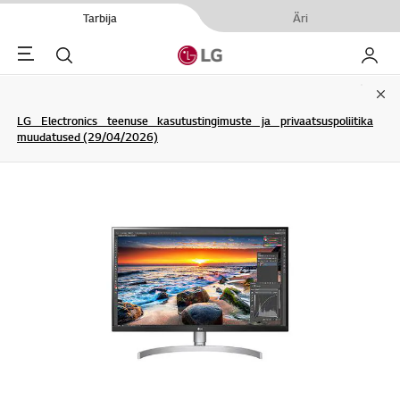
Tarbija
Äri
Menu
Otsi
Minu L
Clo
LG Electronics teenuse kasutustingimuste ja privaatsuspoliitika
muudatused (29/04/2026)