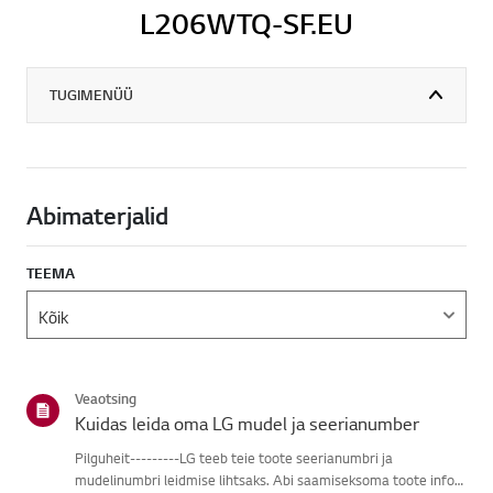
L206WTQ-SF.EU
TUGIMENÜÜ
Abimaterjalid
TEEMA
Veaotsing
Kuidas leida oma LG mudel ja seerianumber
Pilguheit---------LG teeb teie toote seerianumbri ja
mudelinumbri leidmise lihtsaks. Abi saamiseksoma toote info