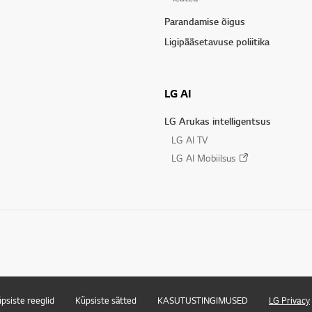
Parandamise õigus
Ligipääsetavuse poliitika
LG AI
LG Arukas intelligentsus
LG AI TV
LG AI Mobiilsus
psiste reeglid
Küpsiste sätted
KASUTUSTINGIMUSED
LG Privacy