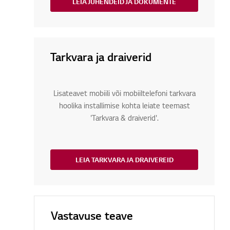
LEIA JUHENDEID JA DOKUMENTE
Tarkvara ja draiverid
Lisateavet mobiili või mobiiltelefoni tarkvara
hoolika installimise kohta leiate teemast
'Tarkvara & draiverid'.
LEIA TARKVARA JA DRAIVEREID
Vastavuse teave