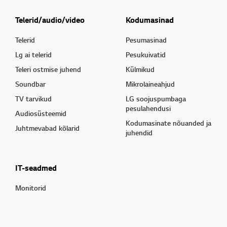
Telerid/audio/video
Kodumasinad
Telerid
Pesumasinad
Lg ai telerid
Pesukuivatid
Teleri ostmise juhend
Külmikud
Soundbar
Mikrolaineahjud
TV tarvikud
LG soojuspumbaga
pesulahendusi
Audiosüsteemid
Kodumasinate nõuanded ja
Juhtmevabad kõlarid
juhendid
IT-seadmed
Monitorid