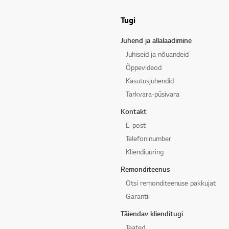
Tugi
Juhend ja allalaadimine
Juhiseid ja nõuandeid
Õppevideod
Kasutusjuhendid
Tarkvara-püsivara
Kontakt
E-post
Telefoninumber
Kliendiuuring
Remonditeenus
Otsi remonditeenuse pakkujat
Garantii
Täiendav klienditugi
Teated