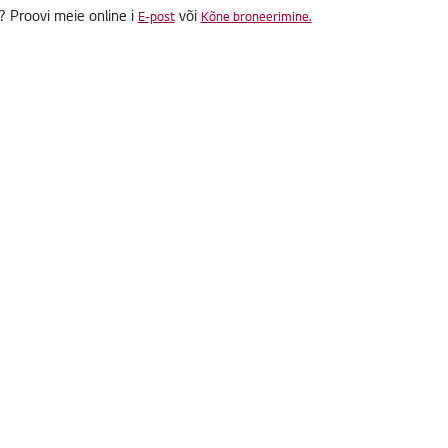
? Proovi meie online i
või
E-post
Kõne broneerimine.