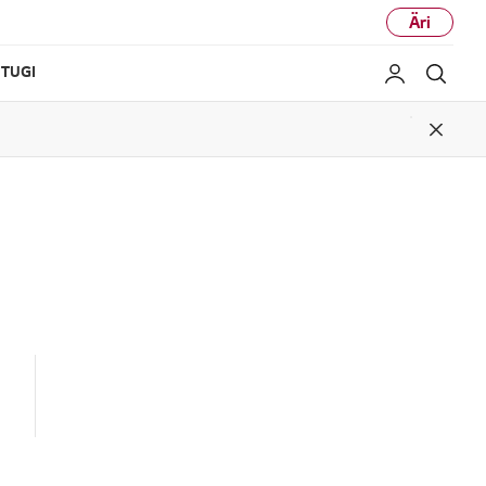
Äri
TUGI
Minu LG
Otsi
Close