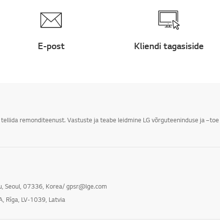
E-post
Kliendi tagasiside
i tellida remonditeenust. Vastuste ja teabe leidmine LG võrguteeninduse ja –toe 
gu, Seoul, 07336, Korea/ gpsr@lge.com
A, Rīga, LV-1039, Latvia