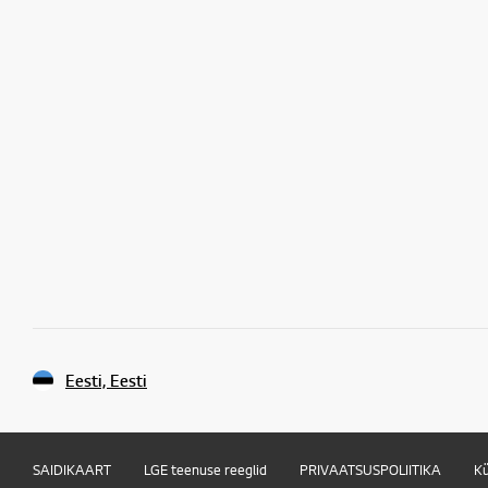
Eesti, Eesti
SAIDIKAART
LGE teenuse reeglid
PRIVAATSUSPOLIITIKA
Kü