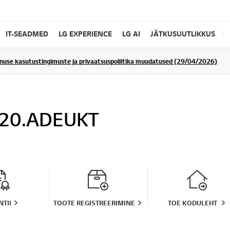
IT-SEADMED
LG EXPERIENCE
LG AI
JÄTKUSUUTLIKKUS
enuse kasutustingimuste ja privaatsuspoliitika muudatused (29/04/2026)
20.ADEUKT
TII
TOOTE REGISTREERIMINE
TOE KODULEHT