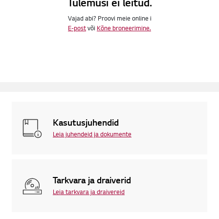
Tulemusi ei leitud.
Vajad abi? Proovi meie online i
E-post
või
Kõne broneerimine.
Kasutusjuhendid
Leia juhendeid ja dokumente
Tarkvara ja draiverid
Leia tarkvara ja draivereid