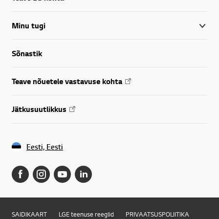
Minu tugi
Sõnastik
Teave nõuetele vastavuse kohta
Jätkusuutlikkus
Eesti, Eesti
SAIDIKAART
LGE teenuse reeglid
PRIVAATSUSPOLIITIKA