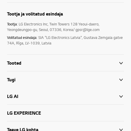
Tootja ja volitatud esindaja
Tootja
: LG Electronics Inc, Twin Towers 128 Yeoui-daero,
Yeongdeungpo-gu, Seoul, 07336, Korea/ gpsr@lge.com
Volitatud esindaja
: SIA "LG Electronics Latvia", Gustava Zemgala gatve
74A, Rīga, LV-1039, Latvia
Tooted
Tugi
LG AI
LG EXPERIENCE
Teave LG kohta