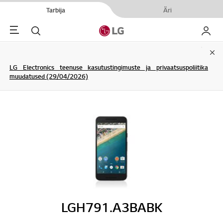
Tarbija
Äri
Menu
Otsi
Minu L
Clo
LG Electronics teenuse kasutustingimuste ja privaatsuspoliitika
muudatused (29/04/2026)
LGH791.A3BABK