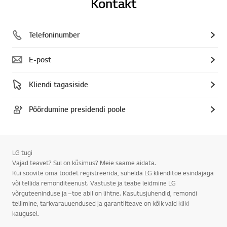
Kontakt
Telefoninumber
E-post
Kliendi tagasiside
Pöördumine presidendi poole
LG tugi
Vajad teavet? Sul on küsimus? Meie saame aidata.
Kui soovite oma toodet registreerida, suhelda LG klienditoe esindajaga
või tellida remonditeenust. Vastuste ja teabe leidmine LG
võrguteeninduse ja –toe abil on lihtne. Kasutusjuhendid, remondi
tellimine, tarkvarauuendused ja garantiiteave on kõik vaid kliki
kaugusel.