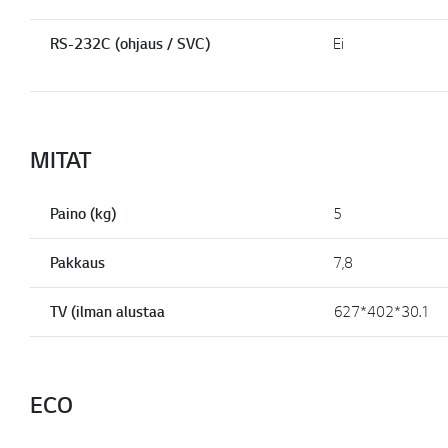
RS-232C (ohjaus / SVC)
Ei
MITAT
Paino (kg)
5
Pakkaus
7,8
TV (ilman alustaa
627*402*30.1
ECO