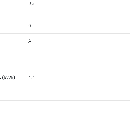
0,3
0
A
s (kWh)
42