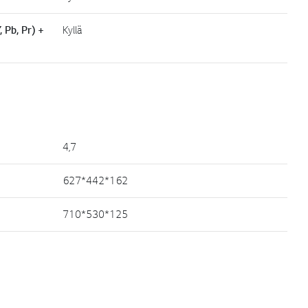
 Pb, Pr) +
Kyllä
4,7
627*442*162
710*530*125