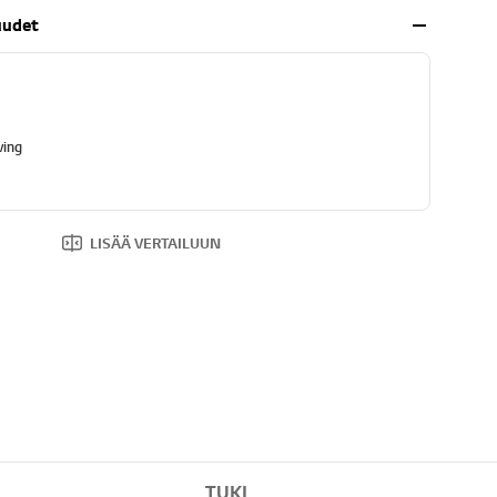
uudet
ving
LISÄÄ VERTAILUUN
TUKI