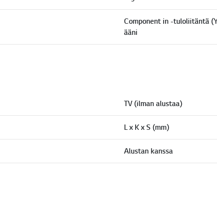
Component in -tuloliitäntä (Y,
ääni
TV (ilman alustaa)
L x K x S (mm)
Alustan kanssa