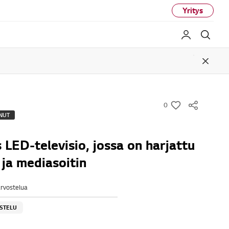
Yritys
My LG
Haku
Close
0
w
NUT
i
s
 LED-televisio, jossa on harjattu
h
ja mediasoitin
arvostelua
OSTELU