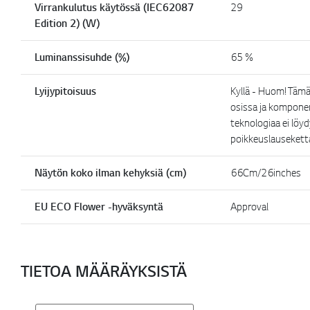
Virrankulutus käytössä (IEC62087
29
Edition 2) (W)
Luminanssisuhde (%)
65 %
Lyijypitoisuus
Kyllä - Huom! Tämä 
osissa ja komponen
teknologiaa ei löy
poikkeuslausekett
Näytön koko ilman kehyksiä (cm)
66Cm/26inches
EU ECO Flower -hyväksyntä
Approval
TIETOA MÄÄRÄYKSISTÄ