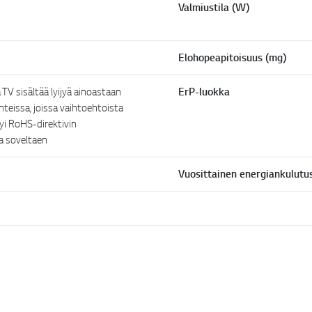
Valmiustila (W)
Elohopeapitoisuus (mg)
TV sisältää lyijyä ainoastaan
ErP-luokka
teissa, joissa vaihtoehtoista
dyi RoHS-direktivin
a soveltaen
Vuosittainen energiankulutu