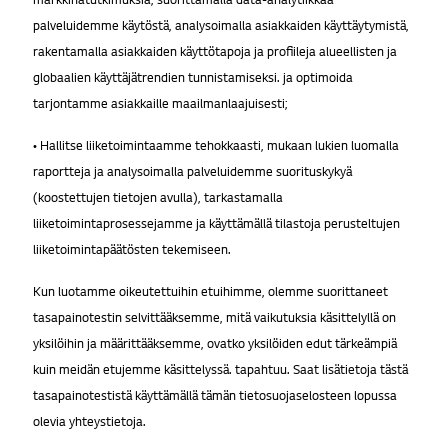
palveluidemme käytöstä, analysoimalla asiakkaiden käyttäytymistä,
rakentamalla asiakkaiden käyttötapoja ja profiileja alueellisten ja
globaalien käyttäjätrendien tunnistamiseksi. ja optimoida
tarjontamme asiakkaille maailmanlaajuisesti;
• Hallitse liiketoimintaamme tehokkaasti, mukaan lukien luomalla
raportteja ja analysoimalla palveluidemme suorituskykyä
(koostettujen tietojen avulla), tarkastamalla
liiketoimintaprosessejamme ja käyttämällä tilastoja perusteltujen
liiketoimintapäätösten tekemiseen.
Kun luotamme oikeutettuihin etuihimme, olemme suorittaneet
tasapainotestin selvittääksemme, mitä vaikutuksia käsittelyllä on
yksilöihin ja määrittääksemme, ovatko yksilöiden edut tärkeämpiä
kuin meidän etujemme käsittelyssä. tapahtuu. Saat lisätietoja tästä
tasapainotestistä käyttämällä tämän tietosuojaselosteen lopussa
Go t
olevia yhteystietoja.