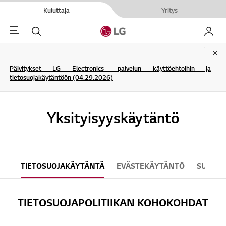
Kuluttaja
Yritys
Menu
Haku
My LG
Clo
Päivitykset LG Electronics -palvelun käyttöehtoihin ja
tietosuojakäytäntöön (04.29.2026)
Yksityisyyskäytäntö
TIETOSUOJAKÄYTÄNTÄ
EVÄSTEKÄYTÄNTÖ
SUORAM
TIETOSUOJAPOLITIIKAN KOHOKOHDAT