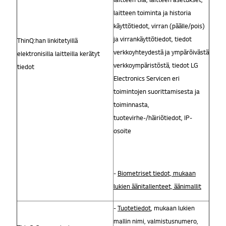
laitteen toiminta ja historia
käyttötiedot, virran (päälle/pois)
ja virrankäyttötiedot, tiedot
ThinQ:han linkitetyillä
verkkoyhteydestä ja ympäröivästä
elektronisilla laitteilla kerätyt
verkkoympäristöstä, tiedot LG
tiedot
Electronics Servicen eri
toimintojen suorittamisesta ja
toiminnasta,
tuotevirhe-/häiriötiedot, IP-
osoite
-
Biometriset tiedot, mukaan
lukien äänitallenteet, äänimallit
-
Tuotetiedot
, mukaan lukien
mallin nimi, valmistusnumero,