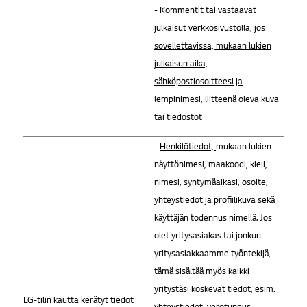
-
Kommentit tai vastaavat
julkaisut verkkosivustolla, jos
sovellettavissa, mukaan lukien
julkaisun aika,
sähköpostiosoitteesi ja
lempinimesi, liitteenä oleva kuva
tai tiedostot
-
Henkilötiedot,
mukaan lukien
näyttönimesi, maakoodi, kieli,
nimesi, syntymäaikasi, osoite,
yhteystiedot ja profiilikuva sekä
käyttäjän todennus nimellä. Jos
olet yritysasiakas tai jonkun
yritysasiakkaamme työntekijä,
tämä sisältää myös kaikki
yritystäsi koskevat tiedot, esim.
LG-tilin kautta kerätyt tiedot
yhteystiedot, verotunnus,