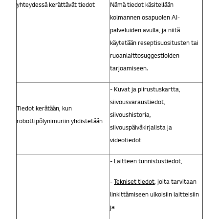
yhteydessä kerättävät tiedot
Nämä tiedot käsitellään
kolmannen osapuolen AI-
palveluiden avulla, ja niitä
käytetään reseptisuositusten tai
ruoanlaittosuggestioiden
tarjoamiseen.
- Kuvat ja piirustuskartta,
siivousvaraustiedot,
Tiedot kerätään, kun
siivoushistoria,
robottipölynimuriin yhdistetään
siivouspäiväkirjalista ja
videotiedot
-
Laitteen tunnistustiedot
,
-
Tekniset tiedot
, joita tarvitaan
linkittämiseen ulkoisiin laitteisiin
ja