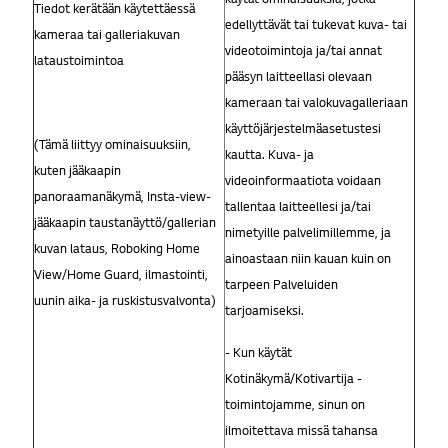
Tiedot kerätään käytettäessä
edellyttävät tai tukevat kuva- tai
kameraa tai galleriakuvan
videotoimintoja ja/tai annat
lataustoimintoa
pääsyn laitteellasi olevaan
kameraan tai valokuvagalleriaan
käyttöjärjestelmäasetustesi
(Tämä liittyy ominaisuuksiin,
kautta. Kuva- ja
kuten jääkaapin
videoinformaatiota voidaan
panoraamanäkymä, Insta-view-
tallentaa laitteellesi ja/tai
jääkaapin taustanäyttö/gallerian
nimetyille palvelimillemme, ja
kuvan lataus, Roboking Home
ainoastaan niin kauan kuin on
View/Home Guard, ilmastointi,
tarpeen Palveluiden
uunin aika- ja ruskistusvalvonta)
tarjoamiseksi.
- Kun käytät
Kotinäkymä/Kotivartija -
toimintojamme, sinun on
ilmoitettava missä tahansa