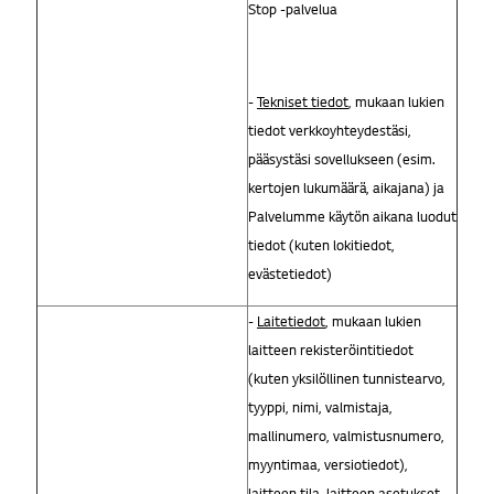
Stop -palvelua
-
Tekniset tiedot
, mukaan lukien
tiedot verkkoyhteydestäsi,
pääsystäsi sovellukseen (esim.
kertojen lukumäärä, aikajana) ja
Palvelumme käytön aikana luodut
tiedot (kuten lokitiedot,
evästetiedot)
-
Laitetiedot
, mukaan lukien
laitteen rekisteröintitiedot
(kuten yksilöllinen tunnistearvo,
tyyppi, nimi, valmistaja,
mallinumero, valmistusnumero,
myyntimaa, versiotiedot),
laitteen tila, laitteen asetukset,