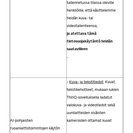
tallennetussa tilassa oleville
henkilöille, että käsittelemme
heidän kuva- tai
videotallenteensa,
ja atettava tämä
tietosuojakäytäntö heidän
saatavilleen
.
-
Kuva- ja tekstitiedot
: Kuvat,
tekstikehotteet, mukaan lukien
ThinQ-sovelluksella ladatut
valokuva- ja videotiedot sekä
uunilaitteiden sisäisten
AI-pohjaisten
kameroiden ottamat kuvat
ruoanlaittotoimintojen käytön