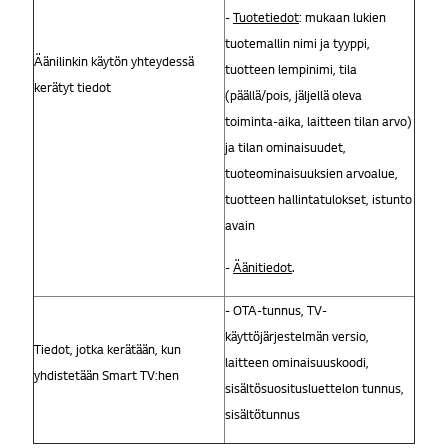
-
Tuotetiedot
: mukaan lukien
tuotemallin nimi ja tyyppi,
Äänilinkin käytön yhteydessä
tuotteen lempinimi, tila
kerätyt tiedot
(päällä/pois, jäljellä oleva
toiminta-aika, laitteen tilan arvo)
ja tilan ominaisuudet,
tuoteominaisuuksien arvoalue,
tuotteen hallintatulokset, istunto
avain
-
Äänitiedot
.
- OTA-tunnus, TV-
käyttöjärjestelmän versio,
Tiedot, jotka kerätään, kun
laitteen ominaisuuskoodi,
yhdistetään Smart TV:hen
sisältösuositusluettelon tunnus,
sisältötunnus