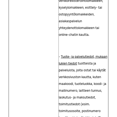
verkkorekisteröintilomakkeen,
kyselylomakkeen, esittely- tai
ostopyyntölomakkeiden,
asiakaspalvelun
yhteydenottolomakkeen tai
online-chatin kautta.
-
Tuote- ja palvelutiedot, mukaan
lukien tiedot
tuotteista ja
palveluista, joita ostat tai käytät
verkkosivuston kautta, kuten
maakoodi, tuoteluokka, koodi- ja
mallinumero, laitteen tunnus,
laskutus- ja maksutiedot,
toimitustiedot (esim.
toimitusosoite, postinumero