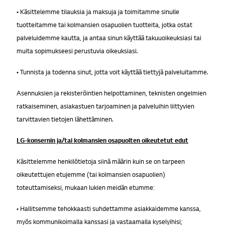
• Käsittelemme tilauksia ja maksuja ja toimitamme sinulle
tuotteitamme tai kolmansien osapuolien tuotteita, jotka ostat
palveluidemme kautta, ja antaa sinun käyttää takuuoikeuksiasi tai
muita sopimukseesi perustuvia oikeuksiasi.
• Tunnista ja todenna sinut, jotta voit käyttää tiettyjä palveluitamme.
Asennuksien ja rekisteröintien helpottaminen, teknisten ongelmien
ratkaiseminen, asiakastuen tarjoaminen ja palveluihin liittyvien
tarvittavien tietojen lähettäminen.
LG-konsernin ja/tai kolmansien osapuolten oikeutetut edut
Käsittelemme henkilötietoja siinä määrin kuin se on tarpeen
oikeutettujen etujemme (tai kolmansien osapuolien)
toteuttamiseksi, mukaan lukien meidän etumme:
• Hallitsemme tehokkaasti suhdettamme asiakkaidemme kanssa,
myös kommunikoimalla kanssasi ja vastaamalla kyselyihisi;