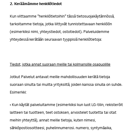
2. Keräämämme henkilötiedot
Kun viittaamme "henkilötietoihin" tässä tietosuojakäytännössä,
tarkoitamme tietoja, jotka liittyvät tunnistettavaan henkilöön
(esimerkiksi nimi, yhteystiedot, ostotiedot). Palveluidemme
yhteydessä kerätään seuraavan tyyppisiä henkilötietoja:
Tiedot, jotka annat suoraan meille tai kolmansille osapuolille
Jotkut Palvelut antavat meille mahdollisuuden kerätä tietoja
suoraan sinulta tai muilta yrityksiltä, joiden kanssa sinulla on suhde.
Esimerkki:
• Kun käytät palveluitamme (esimerkiksi kun luot LG-tilin, rekisteröit
laitteen tai tuotteen, teet ostoksen, arvostelet tuotetta tai otat
meihin yhteyttä), annat meille tietoja, kuten nimesi,
sähköpostiosoitteesi, puhelinnumerosi. numero, syntymäaika,