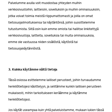
Palvelumme avulla voit muodostaa yhteyden muihin
verkkosivustoihin, laitteisiin, sovelluksiin ja muihin ominaisuuksiin,
jotka voivat toimia meistä riippumattomasti ja joilla on omat
tietosuojailmoituksensa tai käytäntönsä, joihin suosittelemme
tutustumista. Siltä osin kuin emme omista tai hallitse linkitettyjä
verkkosivustoja, laitteita, sovelluksia tai muita ominaisuuksia,
emme ole vastuussa niiden sisällöstä, käytöstä tai
tietosuojakäytännöistä.
3. Kuinka käytämme näitä tietoja
Tässä osiossa esittelemme lailliset perusteet, joihin turvaudumme
henkilötietojesi käsittelyyn, ja selitämme kunkin laillisen perusteen
mukaisesti, mihin tarkoitukseen keräämme ja käytämme
henkilötietojasi.
Jos käytät useampaa kuin yhtä palveluistamme, mukaan lukien tässä