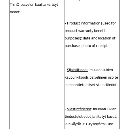
ThinQ-palvelun kautta kerätyt
tiedot
-
Product information
(used for
product warranty benefit
purposes): date and location of
purchase, photo of receipt
-
Sijaintitiedot
: mukaan lukien
kaupunkikoodi, palvelimen osoite
ja maantieteelliset sijaintitiedot
-
Viestintätiedot
: mukaan lukien
tiedustelutiedot ja liitetyt kuvat,
kun käytät 1:1-kyselyä tai One