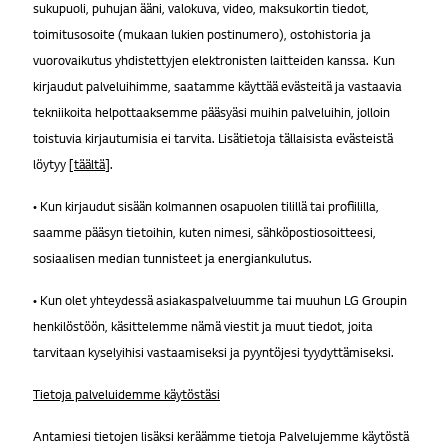
sukupuoli, puhujan ääni, valokuva, video, maksukortin tiedot,
toimitusosoite (mukaan lukien postinumero), ostohistoria ja
vuorovaikutus yhdistettyjen elektronisten laitteiden kanssa. Kun
kirjaudut palveluihimme, saatamme käyttää evästeitä ja vastaavia
tekniikoita helpottaaksemme pääsyäsi muihin palveluihin, jolloin
toistuvia kirjautumisia ei tarvita. Lisätietoja tällaisista evästeistä
löytyy [
täältä
].
• Kun kirjaudut sisään kolmannen osapuolen tilillä tai profiililla,
saamme pääsyn tietoihin, kuten nimesi, sähköpostiosoitteesi,
sosiaalisen median tunnisteet ja energiankulutus.
• Kun olet yhteydessä asiakaspalveluumme tai muuhun LG Groupin
henkilöstöön, käsittelemme nämä viestit ja muut tiedot, joita
tarvitaan kyselyihisi vastaamiseksi ja pyyntöjesi tyydyttämiseksi.
Tietoja palveluidemme käytöstäsi
Antamiesi tietojen lisäksi keräämme tietoja Palvelujemme käytöstä