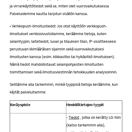
ja virrankäyttötiedot sekä se, miten olet vuorovaikutuksessa
Palveluidemme kautta tarjotun sisällön kanssa.
• Verkkopush-ilmoitustiedot: Jos otat käyttöön verkkopush-
ilmoitukset verkkosivustollamme, keräämme tietoja, kuten
selaintyypin, laitetiedot, luvan ja tilauksen tilan, IP-osoitteeseesi
perustuvan likimääräisen sijainnin sekä vuorovaikutuksesi
ilmoitusten kanssa (esim. klikkasitko tai hylkäsitkö ilmoituksen).
Nämä tiedot mahdollistavat selainpohjaisten ilmoitusten
toimittamisen sekä ilmoitusviestinnän tehokkuuden analysoinnin.
Selitämme alla tarkemmin, minkä tyyppisiä tietoja keräämme, kun
käytät palveluitamme:
Keräyspiste
Henkilötietojen tyypit
-
Tiedot
, jotka on kerätty LG-tilin
(katso tarkemmin alla),