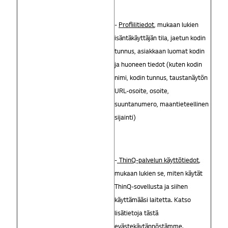
-
Profiilitiedot
, mukaan lukien
isäntäkäyttäjän tila, jaetun kodin
tunnus, asiakkaan luomat kodin
ja huoneen tiedot (kuten kodin
nimi, kodin tunnus, taustanäytön
URL-osoite, osoite,
suuntanumero, maantieteellinen
sijainti)
-
ThinQ-palvelun käyttötiedot
,
mukaan lukien se, miten käytät
ThinQ-sovellusta ja siihen
käyttämääsi laitetta. Katso
lisätietoja tästä
evästekäytännöstämme.