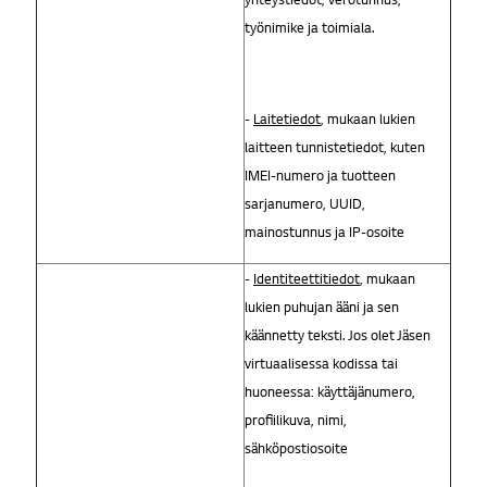
työnimike ja toimiala.
-
Laitetiedot
, mukaan lukien
laitteen tunnistetiedot, kuten
IMEI-numero ja tuotteen
sarjanumero, UUID,
mainostunnus ja IP-osoite
-
Identiteettitiedot
, mukaan
lukien puhujan ääni ja sen
käännetty teksti. Jos olet Jäsen
virtuaalisessa kodissa tai
huoneessa: käyttäjänumero,
profiilikuva, nimi,
sähköpostiosoite