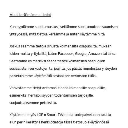
Muut keräämämme tiedot
Kun pyydämme suostumustasi, selitämme suostumuksen saamisen
yhteydessä, mitä tietoja keräämme ja miten käytämme niitä.
Joskus saamme tietoja sinusta kolmansilta osapuolilta, mukaan
lukien muilta yrityksiltä, kuten Facebook, Google, Amazon tai Line.
Saatamme esimerkiksi saada tietosi kolmansien osapuolien
sosiaalisten verkostojen tarjoajilta, jos päätät muodostaa yhteyden
palveluihimme käyttämällä sosiaalisen verkoston tiliäsi.
Vahvistamme tietyt antamasi tiedot kolmansille osapuolille,
esimerkiksi henkilöllisyyden todentamisen tarjoajille,
suojautuaksemme petoksilta.
Käytämme myös LGE:n Smart TV/mediatuotepalveluaan kautta
alun perin kerättyjä henkilötietoja tässä tietosuojakäytännössä