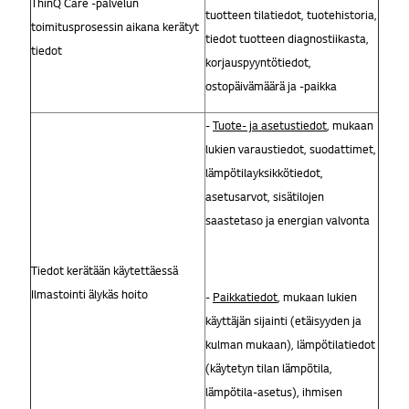
ThinQ Care -palvelun
tuotteen tilatiedot, tuotehistoria,
toimitusprosessin aikana kerätyt
tiedot tuotteen diagnostiikasta,
tiedot
korjauspyyntötiedot,
ostopäivämäärä ja -paikka
-
Tuote- ja asetustiedot
, mukaan
lukien varaustiedot, suodattimet,
lämpötilayksikkötiedot,
asetusarvot, sisätilojen
saastetaso ja energian valvonta
Tiedot kerätään käytettäessä
Ilmastointi älykäs hoito
-
Paikkatiedot
, mukaan lukien
käyttäjän sijainti (etäisyyden ja
kulman mukaan), lämpötilatiedot
(käytetyn tilan lämpötila,
lämpötila-asetus), ihmisen