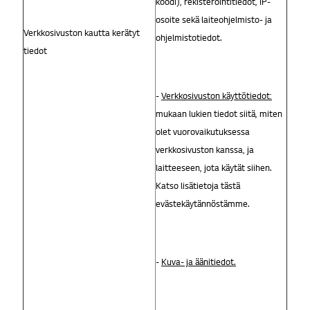
koodi), rekisteröintitiedot, IP-
osoite sekä laiteohjelmisto- ja
Verkkosivuston kautta kerätyt
ohjelmistotiedot.
tiedot
-
Verkkosivuston käyttötiedot:
mukaan lukien tiedot siitä, miten
olet vuorovaikutuksessa
verkkosivuston kanssa, ja
laitteeseen, jota käytät siihen.
Katso lisätietoja tästä
evästekäytännöstämme.
-
Kuva- ja äänitiedot.