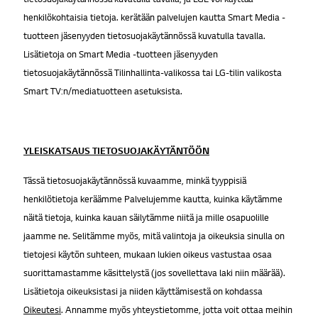
henkilökohtaisia tietoja. kerätään palvelujen kautta Smart Media -
tuotteen jäsenyyden tietosuojakäytännössä kuvatulla tavalla.
Lisätietoja on Smart Media -tuotteen jäsenyyden
tietosuojakäytännössä Tilinhallinta-valikossa tai LG-tilin valikosta
Smart TV:n/mediatuotteen asetuksista.
YLEISKATSAUS TIETOSUOJAKÄYTÄNTÖÖN
Tässä tietosuojakäytännössä kuvaamme, minkä tyyppisiä
henkilötietoja keräämme Palvelujemme kautta, kuinka käytämme
näitä tietoja, kuinka kauan säilytämme niitä ja mille osapuolille
jaamme ne. Selitämme myös, mitä valintoja ja oikeuksia sinulla on
tietojesi käytön suhteen, mukaan lukien oikeus vastustaa osaa
suorittamastamme käsittelystä (jos sovellettava laki niin määrää).
Lisätietoja oikeuksistasi ja niiden käyttämisestä on kohdassa
Oikeutesi
. Annamme myös yhteystietomme, jotta voit ottaa meihin