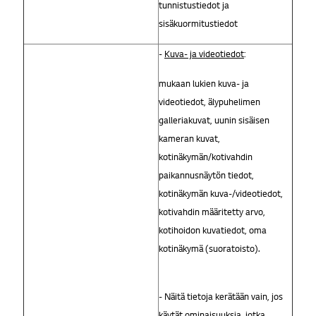
tunnistustiedot ja
sisäkuormitustiedot
-
Kuva- ja videotiedot
:
mukaan lukien kuva- ja
videotiedot, älypuhelimen
galleriakuvat, uunin sisäisen
kameran kuvat,
kotinäkymän/kotivahdin
paikannusnäytön tiedot,
kotinäkymän kuva-/videotiedot,
kotivahdin määritetty arvo,
kotihoidon kuvatiedot, oma
kotinäkymä (suoratoisto).
- Näitä tietoja kerätään vain, jos
käytät ominaisuuksia, jotka