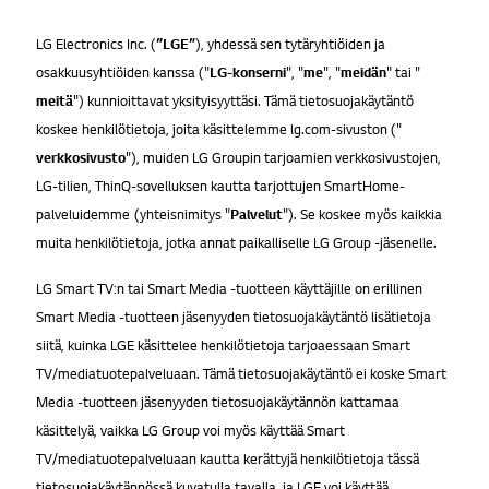
LG Electronics Inc. (
”LGE”
), yhdessä sen tytäryhtiöiden ja
osakkuusyhtiöiden kanssa ("
LG-konserni
", "
me
", "
meidän
" tai "
meitä
") kunnioittavat yksityisyyttäsi. Tämä tietosuojakäytäntö
koskee henkilötietoja, joita käsittelemme lg.com-sivuston ("
verkkosivusto
"), muiden LG Groupin tarjoamien verkkosivustojen,
LG-tilien, ThinQ-sovelluksen kautta tarjottujen SmartHome-
palveluidemme (yhteisnimitys "
Palvelut
"). Se koskee myös kaikkia
muita henkilötietoja, jotka annat paikalliselle LG Group -jäsenelle.
LG Smart TV:n tai Smart Media -tuotteen käyttäjille on erillinen
Smart Media -tuotteen jäsenyyden tietosuojakäytäntö lisätietoja
siitä, kuinka LGE käsittelee henkilötietoja tarjoaessaan Smart
TV/mediatuotepalveluaan. Tämä tietosuojakäytäntö ei koske Smart
Media -tuotteen jäsenyyden tietosuojakäytännön kattamaa
käsittelyä, vaikka LG Group voi myös käyttää Smart
TV/mediatuotepalveluaan kautta kerättyjä henkilötietoja tässä
tietosuojakäytännössä kuvatulla tavalla, ja LGE voi käyttää