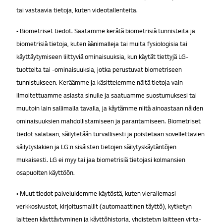
tai vastaavia tietoja, kuten videotallenteita.
• Biometriset tiedot. Saatamme kerätä biometrisiä tunnisteita ja
biometrisiä tietoja, kuten äänimalleja tai muita fysiologisia tai
käyttäytymiseen liittyviä ominaisuuksia, kun käytät tiettyjä LG-
tuotteita tai -ominaisuuksia, jotka perustuvat biometriseen
tunnistukseen. Keräämme ja käsittelemme näitä tietoja vain
ilmoitettuamme asiasta sinulle ja saatuamme suostumuksesi tai
muutoin lain sallimalla tavalla, ja käytämme niitä ainoastaan näiden
ominaisuuksien mahdollistamiseen ja parantamiseen. Biometriset
tiedot salataan, säilytetään turvallisesti ja poistetaan sovellettavien
säilytyslakien ja LG:n sisäisten tietojen säilytyskäytäntöjen
mukaisesti. LG ei myy tai jaa biometrisiä tietojasi kolmansien
osapuolten käyttöön.
• Muut tiedot palveluidemme käytöstä, kuten vierailemasi
verkkosivustot, kirjoitusmallit (automaattinen täyttö), kytketyn
laitteen käyttäytyminen ja käyttöhistoria, yhdistetyn laitteen virta-