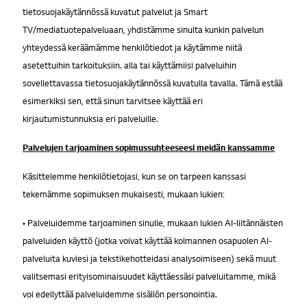
tietosuojakäytännössä kuvatut palvelut ja Smart
TV/mediatuotepalveluaan, yhdistämme sinulta kunkin palvelun
yhteydessä keräämämme henkilötiedot ja käytämme niitä
asetettuihin tarkoituksiin. alla tai käyttämiisi palveluihin
sovellettavassa tietosuojakäytännössä kuvatulla tavalla. Tämä estää
esimerkiksi sen, että sinun tarvitsee käyttää eri
kirjautumistunnuksia eri palveluille.
Palvelujen tarjoaminen sopimussuhteeseesi meidän kanssamme
Käsittelemme henkilötietojasi, kun se on tarpeen kanssasi
tekemämme sopimuksen mukaisesti, mukaan lukien:
• Palveluidemme tarjoaminen sinulle, mukaan lukien AI-liitännäisten
palveluiden käyttö (jotka voivat käyttää kolmannen osapuolen AI-
palveluita kuviesi ja tekstikehotteidasi analysoimiseen) sekä muut
valitsemasi erityisominaisuudet käyttäessäsi palveluitamme, mikä
voi edellyttää palveluidemme sisällön personointia.