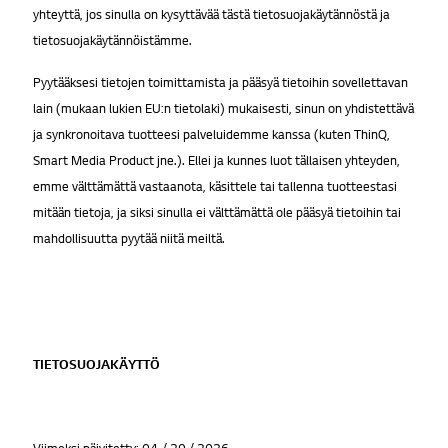
yhteyttä, jos sinulla on kysyttävää tästä tietosuojakäytännöstä ja
tietosuojakäytännöistämme.
Pyytääksesi tietojen toimittamista ja pääsyä tietoihin sovellettavan
lain (mukaan lukien EU:n tietolaki) mukaisesti, sinun on yhdistettävä
ja synkronoitava tuotteesi palveluidemme kanssa (kuten ThinQ,
Smart Media Product jne.). Ellei ja kunnes luot tällaisen yhteyden,
emme välttämättä vastaanota, käsittele tai tallenna tuotteestasi
mitään tietoja, ja siksi sinulla ei välttämättä ole pääsyä tietoihin tai
mahdollisuutta pyytää niitä meiltä.
TIETOSUOJAKÄYTTÖ
Viimeksi päivitetty: 04 / 29 / 2026