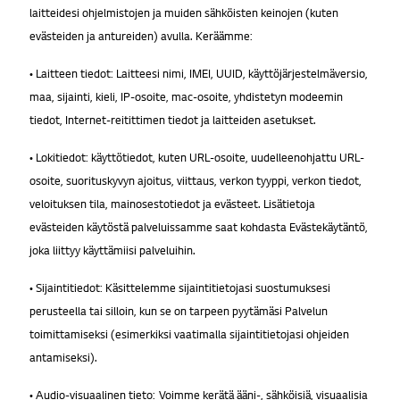
laitteidesi ohjelmistojen ja muiden sähköisten keinojen (kuten
evästeiden ja antureiden) avulla. Keräämme:
• Laitteen tiedot: Laitteesi nimi, IMEI, UUID, käyttöjärjestelmäversio,
maa, sijainti, kieli, IP-osoite, mac-osoite, yhdistetyn modeemin
tiedot, Internet-reitittimen tiedot ja laitteiden asetukset.
• Lokitiedot: käyttötiedot, kuten URL-osoite, uudelleenohjattu URL-
osoite, suorituskyvyn ajoitus, viittaus, verkon tyyppi, verkon tiedot,
veloituksen tila, mainosestotiedot ja evästeet. Lisätietoja
evästeiden käytöstä palveluissamme saat kohdasta Evästekäytäntö,
joka liittyy käyttämiisi palveluihin.
• Sijaintitiedot: Käsittelemme sijaintitietojasi suostumuksesi
perusteella tai silloin, kun se on tarpeen pyytämäsi Palvelun
toimittamiseksi (esimerkiksi vaatimalla sijaintitietojasi ohjeiden
antamiseksi).
• Audio-visuaalinen tieto: Voimme kerätä ääni-, sähköisiä, visuaalisia