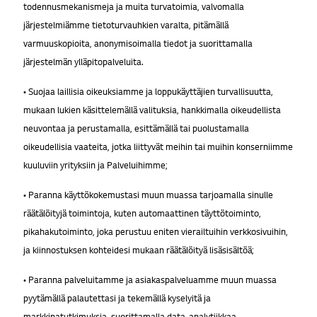
todennusmekanismeja ja muita turvatoimia, valvomalla
järjestelmiämme tietoturvauhkien varalta, pitämällä
varmuuskopioita, anonymisoimalla tiedot ja suorittamalla
järjestelmän ylläpitopalveluita.
• Suojaa laillisia oikeuksiamme ja loppukäyttäjien turvallisuutta,
mukaan lukien käsittelemällä valituksia, hankkimalla oikeudellista
neuvontaa ja perustamalla, esittämällä tai puolustamalla
oikeudellisia vaateita, jotka liittyvät meihin tai muihin konserniimme
kuuluviin yrityksiin ja Palveluihimme;
• Paranna käyttökokemustasi muun muassa tarjoamalla sinulle
räätälöityjä toimintoja, kuten automaattinen täyttötoiminto,
pikahakutoiminto, joka perustuu eniten vierailtuihin verkkosivuihin,
ja kiinnostuksen kohteidesi mukaan räätälöityä lisäsisältöä;
• Paranna palveluitamme ja asiakaspalveluamme muun muassa
pyytämällä palautettasi ja tekemällä kyselyitä ja
markkinatutkimuksia, suorittamalla data-analytiikkaa