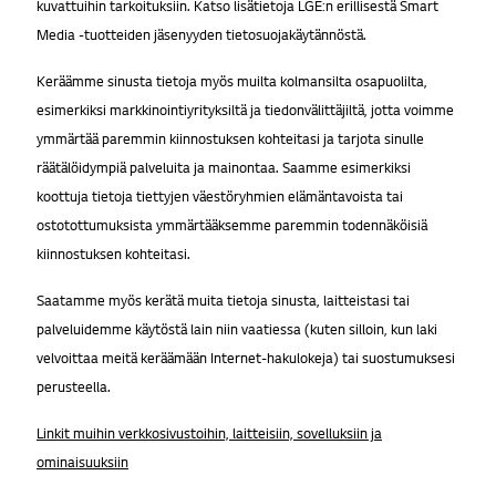
kuvattuihin tarkoituksiin. Katso lisätietoja LGE:n erillisestä Smart
Media -tuotteiden jäsenyyden tietosuojakäytännöstä.
Keräämme sinusta tietoja myös muilta kolmansilta osapuolilta,
esimerkiksi markkinointiyrityksiltä ja tiedonvälittäjiltä, jotta voimme
ymmärtää paremmin kiinnostuksen kohteitasi ja tarjota sinulle
räätälöidympiä palveluita ja mainontaa. Saamme esimerkiksi
koottuja tietoja tiettyjen väestöryhmien elämäntavoista tai
ostotottumuksista ymmärtääksemme paremmin todennäköisiä
kiinnostuksen kohteitasi.
Saatamme myös kerätä muita tietoja sinusta, laitteistasi tai
palveluidemme käytöstä lain niin vaatiessa (kuten silloin, kun laki
velvoittaa meitä keräämään Internet-hakulokeja) tai suostumuksesi
perusteella.
Linkit muihin verkkosivustoihin, laitteisiin, sovelluksiin ja
ominaisuuksiin