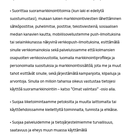
• Suorittaa suoramarkkinointitoimia (kun laki ei edellytä
suostumustasi), mukaan lukien markkinointiviestien lähettäminen
sähköpostitse, puhelimitse, postitse, tekstiviesteinä, sosiaalisen
median kanavien kautta, mobiilisovellustemme push-ilmoituksina
tai selainikkunassa näkyvinä verkkopush-ilmoituksina, esittämällä
sinulle verkkomainoksia sekä palveluissamme että kolmansien
osapuolten verkkosivustoilla, luomalla markkinointiprofiileja ja
personoimalla suosituksia ja markkinointisisältöä, jota me ja muut
tahot esittävät sinulle, sekä järjestämällä kampanjoita, kilpailuja ja
arvontoja. Sinulla on milloin tahansa oikeus vastustaa tietojesi
käyttöä suoramarkkinointiin – katso "Omat valintasi" -osio alla.
• Suojaa liiketoimintaamme petoksilta ja muulta laittomalta tai
käyttöehdoissamme kiellettyltä toiminnalta, tunnista ja ehkäise.
• Suojaa palveluidemme ja tietojärjestelmiemme turvallisuus,
saatavuus ja eheys muun muassa käyttämällä