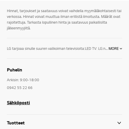
Hinnat, tarjoukset ja saatavuus voivat vaihdella myymäläkohtaisesti tai
verkossa. Hinnat voivat muuttua ilman erillistä ilmoitusta. Määrät ovat
rajoitettuja. Tarkasta lopullinen hinta ja saatavuus paikallisilta
jälleenmyyjiltä.
LG tarjoaa sinulle suuren valikoiman televisioita:LED TV: LG:n LED-televisioiden designsarjan huippumalli näyttää juuri siltä kuin modernin television kuuluukin. Äärimmäisen ohuet valetut alumiinikehykset varmistavat, että televisio sopii täydellisesti joka ympäristöön.3D TV: LG:n 3D-televisio esittelee täysin uuden tason kuvanlaadulle, sillä sen tarkkuus on neljä kertaa suurempi kuin Full HD -television. Kuva on luonnollisesti uskomattoman eloisa ja tarkka, vaikka sitä katsottaisiin läheltä. LG UHD 3D -televisiot tyydyttävät katsojan tarpeet täydellisesti virheettömillä yksityiskohdilla ja nostavat näyttöjen standardin entistä korkeammalle.Smart TV: Vihdoinkin televisiossa on aina jotain hyvää katsottavaa. LG Smart TV on helpoin tapa kokea suosikkiohjelmasi, SF Anytime, Headweb, Viaplay, musiikki, sovellukset, sosiaaliset mediat ja verkkosivut. Kätevillä jakotoiminnoilla pääset käsiksi myös kotiverkossa tai älypuhelimellasi olevaan sisältöön.LG:n uuden sukupolven televisiot sekä audio- ja videolaitteet tarjoavat todellista viihdettä kaikenlaisiin televisioelämyksiin. Peli-iltoihin sopii esimerkiksi 60-tuumainen LED-taulutelevisio, ja lasten elokuvailtaa varten 42-tuumainen 3D LED -taulutelevisio. LG:n televisiot sopivat myös kaikkiin huoneisiin.LG:n televisioiden lukemattomat viihdeominaisuudet viihdyttävät sekä perhettäsi että vieraitasi. Saatavilla on myös useita lisätarvikkeita televisioita varten. LG:n televisioita on kiitelty ja ne ovat saaneet ylistäviä arvioita toiminnallisuudestaan, tehostaan sekä tyylistään.
MORE
Puhelin
Arkisin: 9:00-18:00
0942 55 22 66
Sähköposti
Tuotteet