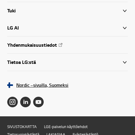
Tuki
LG AI
Yhdenmukaisuustiedot
Tietoa LG:stä
Nordic –sivuilla, Suomeksi
SIVUSTOKARTTA
LGE-palvelun käyttöehdot
Online Chat
Tietosuojakäytäntä
LAKIASIAA
Evästekäytäntö