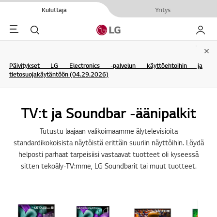
Kuluttaja
Yritys
Menu
Haku
My LG
Clo
Päivitykset LG Electronics -palvelun käyttöehtoihin ja
tietosuojakäytäntöön (04.29.2026)
TV:t ja Soundbar -äänipalkit
Tutustu laajaan valikoimaamme älytelevisioita
standardikokoisista näytöistä erittäin suuriin näyttöihin. Löydä
helposti parhaat tarpeisiisi vastaavat tuotteet oli kyseessä
sitten tekoäly-TV:mme, LG Soundbarit tai muut tuotteet.