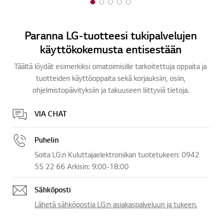
1
2
3
4
5
o
o
o
o
o
f
f
f
f
f
Paranna LG-tuotteesi tukipalvelujen
5
5
5
5
5
käyttökokemusta entisestään
Täältä löydät esimerkiksi omatoimisille tarkoitettuja oppaita ja
tuotteiden käyttöoppaita sekä korjauksiin, osiin,
ohjelmistopäivityksiin ja takuuseen liittyviä tietoja.
VIA CHAT
Puhelin
Soita LG:n Kuluttajaelektroniikan tuotetukeen: 0942
55 22 66 Arkisin: 9:00-18:00
Sähköposti
Lähetä sähköpostia LG:n asiakaspalveluun ja tukeen.