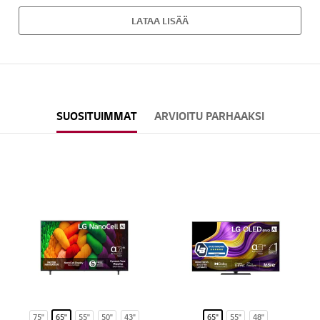
LATAA LISÄÄ
SUOSITUIMMAT
ARVIOITU PARHAAKSI
75"
65"
55"
50"
43"
65"
55"
48"