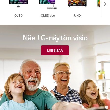
Sc
OLED
OLED evo
UHD
NanoCe
Näe LG-näytön visio
LUE LISÄÄ