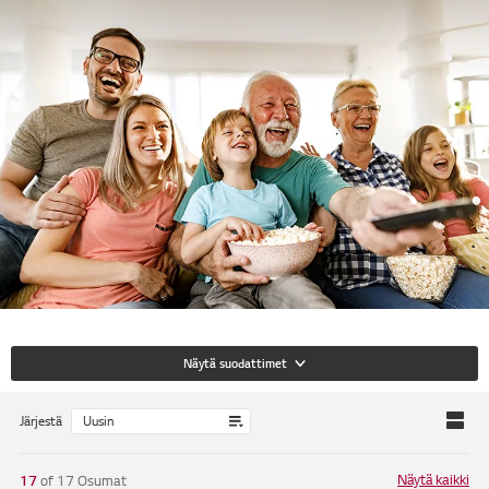
Näytä suodattimet
Järjestä
Näytä kaikki
17
of
17
Osumat