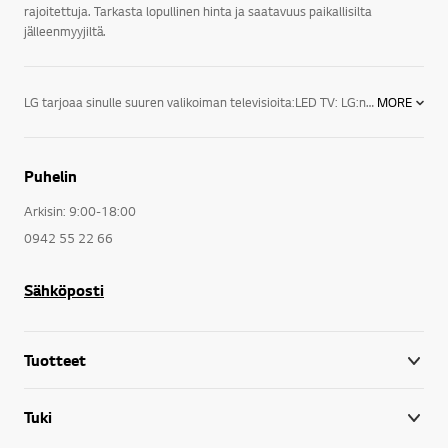
rajoitettuja. Tarkasta lopullinen hinta ja saatavuus paikallisilta
jälleenmyyjiltä.
LG tarjoaa sinulle suuren valikoiman televisioita:LED TV: LG:n LED-televisioiden designsarjan huippumalli näyttää juuri siltä kuin modernin television kuuluukin. Äärimmäisen ohuet valetut alumiinikehykset varmistavat, että televisio sopii täydellisesti joka ympäristöön.3D TV: LG:n 3D-televisio esittelee täysin uuden tason kuvanlaadulle, sillä sen tarkkuus on neljä kertaa suurempi kuin Full HD -television. Kuva on luonnollisesti uskomattoman eloisa ja tarkka, vaikka sitä katsottaisiin läheltä. LG UHD 3D -televisiot tyydyttävät katsojan tarpeet täydellisesti virheettömillä yksityiskohdilla ja nostavat näyttöjen standardin entistä korkeammalle.Smart TV: Vihdoinkin televisiossa on aina jotain hyvää katsottavaa. LG Smart TV on helpoin tapa kokea suosikkiohjelmasi, SF Anytime, Headweb, Viaplay, musiikki, sovellukset, sosiaaliset mediat ja verkkosivut. Kätevillä jakotoiminnoilla pääset käsiksi myös kotiverkossa tai älypuhelimellasi olevaan sisältöön.LG:n uuden sukupolven televisiot sekä audio- ja videolaitteet tarjoavat todellista viihdettä kaikenlaisiin televisioelämyksiin. Peli-iltoihin sopii esimerkiksi 60-tuumainen LED-taulutelevisio, ja lasten elokuvailtaa varten 42-tuumainen 3D LED -taulutelevisio. LG:n televisiot sopivat myös kaikkiin huoneisiin.LG:n televisioiden lukemattomat viihdeominaisuudet viihdyttävät sekä perhettäsi että vieraitasi. Saatavilla on myös useita lisätarvikkeita televisioita varten. LG:n televisioita on kiitelty ja ne ovat saaneet ylistäviä arvioita toiminnallisuudestaan, tehostaan sekä tyylistään.
MORE
Puhelin
Arkisin: 9:00-18:00
0942 55 22 66
Sähköposti
Tuotteet
Tuki