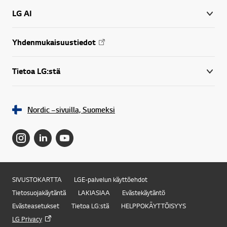
LG AI
Yhdenmukaisuustiedot
Tietoa LG:stä
Nordic –sivuilla, Suomeksi
SIVUSTOKARTTA
LGE-palvelun käyttöehdot
Online Chat
Tietosuojakäytäntä
LAKIASIAA
Evästekäytäntö
Evästeasetukset
Tietoa LG:stä
HELPPOKÄYTTÖISYYS
LG Privacy