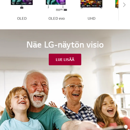
Sc
OLED
OLED evo
UHD
NanoCe
Näe LG-näytön visio
LUE LISÄÄ