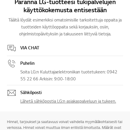
Paranna LG-tuotteesi tukipalvelujen
4
4
4
4
käyttökokemusta entisestään
Täältä löydät esimerkiksi omatoimisille tarkoitettuja oppaita ja
tuotteiden käyttöoppaita sekä korjauksiin, osiin,
ohjelmistopäivityksiin ja takuuseen liittyviä tietoja.
VIA CHAT
Puhelin
Soita LG:n Kuluttajaelektroniikan tuotetukeen: 0942
55 22 66 Arkisin: 9:00-18:00
Sähköposti
Lähetä sähköpostia LG:n asiakaspalveluun ja tukeen.
Hinnat, tarjoukset ja saatavuus voivat vaihdella myymäläkohtaisesti tai
verkossa. Hinnat voivat muuttua ilman erillistä ilmoitusta. Määrät ovat