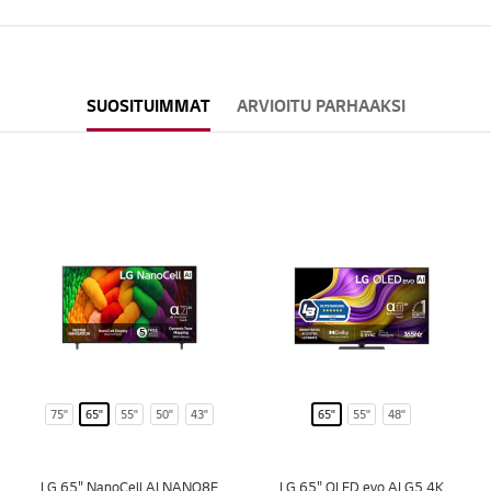
SUOSITUIMMAT
ARVIOITU PARHAAKSI
75"
65"
55"
50"
43"
65"
55"
48"
LG 65" NanoCell AI NANO8E
LG 65" OLED evo AI G5 4K