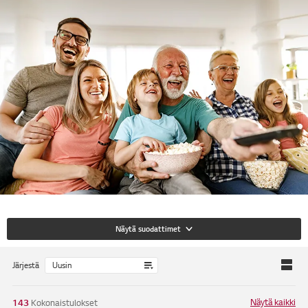
Näytä suodattimet
Järjestä
Näytä kaikki
143
Kokonaistulokset