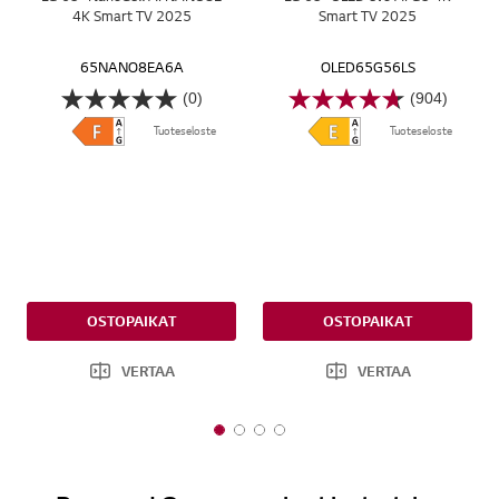
4K Smart TV 2025
Smart TV 2025
65NANO8EA6A
OLED65G56LS
(0)
(904)
Tuoteseloste
Tuoteseloste
OSTOPAIKAT
OSTOPAIKAT
VERTAA
VERTAA
1
2
3
4
o
o
o
o
f
f
f
f