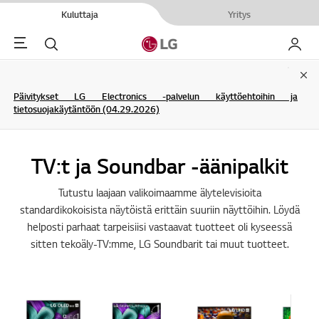
Kuluttaja
Yritys
Menu
Haku
My LG
Clo
Päivitykset LG Electronics -palvelun käyttöehtoihin ja
tietosuojakäytäntöön (04.29.2026)
TV:t ja Soundbar -äänipalkit
Tutustu laajaan valikoimaamme älytelevisioita
standardikokoisista näytöistä erittäin suuriin näyttöihin. Löydä
helposti parhaat tarpeisiisi vastaavat tuotteet oli kyseessä
sitten tekoäly-TV:mme, LG Soundbarit tai muut tuotteet.