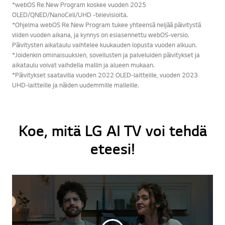
*webOS Re:New Program koskee vuoden 2025
OLED/QNED/NanoCell/UHD -televisioita.
*Ohjelma webOS Re:New Program tukee yhteensä neljää päivitystä
viiden vuoden aikana, ja kynnys on esiasennettu webOS-versio.
Päivitysten aikataulu vaihtelee kuukauden lopusta vuoden alkuun.
*Joidenkin ominaisuuksien, sovellusten ja palveluiden päivitykset ja
aikataulu voivat vaihdella mallin ja alueen mukaan.
*Päivitykset saatavilla vuoden 2022 OLED-laitteille, vuoden 2023
UHD-laitteille ja näiden uudemmille malleille.
Koe, mitä LG AI TV voi tehdä
eteesi!