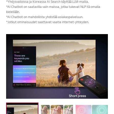
*Yhdysvalloissa ja Koreassa AI Search käyttää LLM-mallia.
*AI Chatbot on saatavilla vain maissa, jotka tukevat NLP:tä omalla
kielellään.
*AI Chatbot on mahdollista yhdistää asiakaspalveluun.
*Jotkut ominaisuudet saattavat vaatia internet-yhteyden.