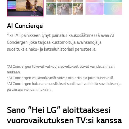
AI Concierge
Yksi AI-painikkeen lyhyt painallus kaukosäätimessä avaa AI
Conciergen, joka tarjoaa kustomoituja avainsanoja ja
suosituksia haku- ja katseluhistoriasi perusteella.
*AI Conciergea tukevat valikot ja sovellukset voivat vaihdella maan
mukaan.
*AI Conciergen valikkonäkymät voivat olla erilaisia julkaisuhetkellä.
*AI Conciergen hakusanasuositukset saattavat vaihdella sovelluksen ja
päivän ajankohdan mukaan.
Sano ”Hei LG” aloittaaksesi
vuorovaikutuksen TV:si kanssa