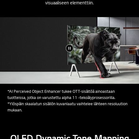
visuaaliseen elementtiin.
*AI Perceived Object Enhancer tukee OTT-sisältöä ainoastaan
tuotteissa, jotka on varustettu alpha 11 -tekoälyprosessorilla.
*Ylöspäin skaalatun sisällön kuvanlaatu vaihtelee lähteen resoluution
mukaan.
OLED Dynamic Tone Mapping