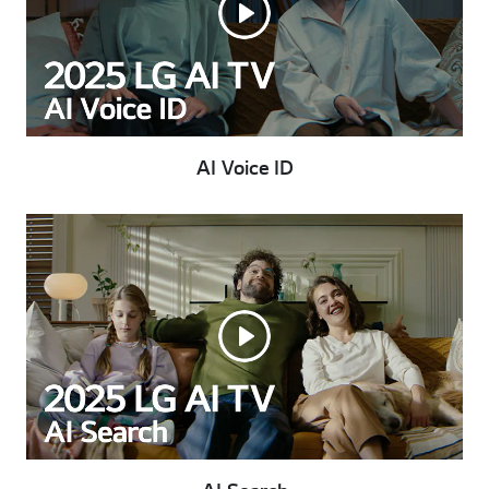
AI Voice ID
Takai