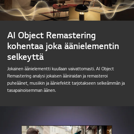
AI Object Remastering
kohentaa joka äänielementin
selkeyttä
Jokainen äänielementti kuullaan vaivattomasti. AI Object
Remastering analysi jokaisen ääniraidan ja remasteroi
puheäänet, musiikin ja ääniefektit tarjotakseen selkeämmän ja
tasapainoisemman äänen.