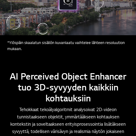
*Ylöspäin skaalatun sisällön kuvanlaatu vaihtelee lähteen resoluution
mukaan.
AI Perceived Object Enhancer
tuo 3D-syvyyden kaikkiin
kohtauksiin
Tehokkaat tekoälyalgoritmit analysoivat 2D-videon
tunnistaakseen objektit, ymmärtääkseen kohtauksen
kontekstin ja soveltaakseen erityisprosessointia lisätäkseen
syvyyttä, todellisen värisävyn ja realismia näytön jokaiseen