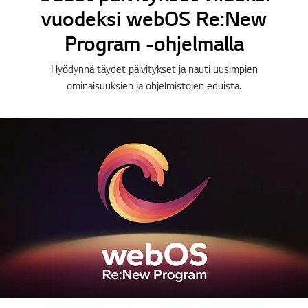
vuodeksi webOS Re:New
Program -ohjelmalla
Hyödynnä täydet päivitykset ja nauti uusimpien
ominaisuuksien ja ohjelmistojen eduista.