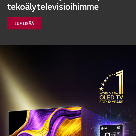
tekoälytelevisioihimme
LUE LISÄÄ