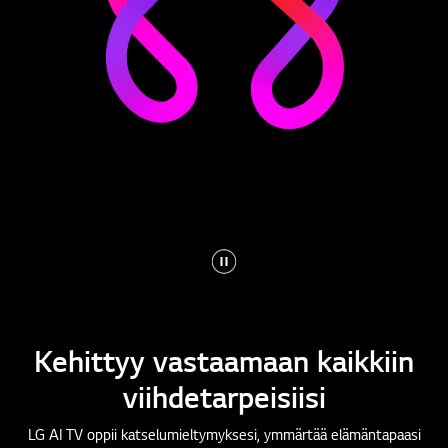
Kehittyy vastaamaan kaikkiin
viihdetarpeisiisi
LG AI TV oppii katselumieltymyksesi, ymmärtää elämäntapaasi