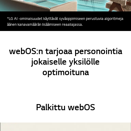
*LG AI -ominaisuudet käyttävät syväoppimiseen perustuvia algoritmeja
äänen kanavamäärän lisäämiseen reaaliajassa.
webOS:n tarjoaa personointia
jokaiselle yksilölle
optimoituna
Palkittu webOS