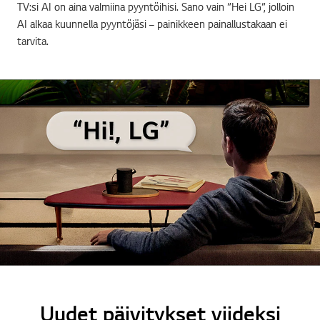
TV:si AI on aina valmiina pyyntöihisi. Sano vain ”Hei LG”, jolloin
AI alkaa kuunnella pyyntöjäsi – painikkeen painallustakaan ei
tarvita.
Uudet päivitykset viideksi