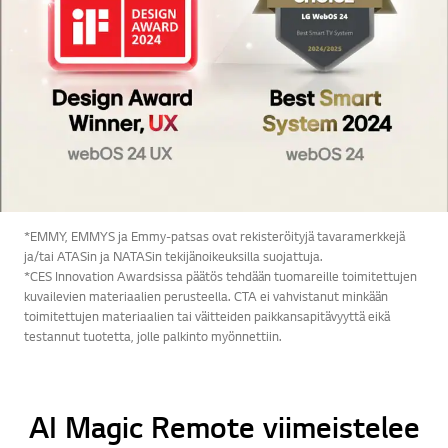
*EMMY, EMMYS ja Emmy-patsas ovat rekisteröityjä tavaramerkkejä
ja/tai ATASin ja NATASin tekijänoikeuksilla suojattuja.
*CES Innovation Awardsissa päätös tehdään tuomareille toimitettujen
kuvailevien materiaalien perusteella. CTA ei vahvistanut minkään
toimitettujen materiaalien tai väitteiden paikkansapitävyyttä eikä
testannut tuotetta, jolle palkinto myönnettiin.
AI Magic Remote viimeistelee