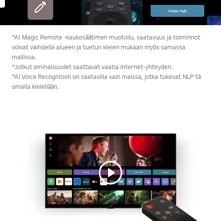
*AI Magic Remote -kaukosäätimen muotoilu, saatavuus ja toiminnot
voivat vaihdella alueen ja tuetun kielen mukaan myös samassa
mallissa.
*Jotkut ominaisuudet saattavat vaatia internet-yhteyden.
*AI Voice Recognition on saatavilla vain maissa, jotka tukevat NLP:tä
omalla kielellään.