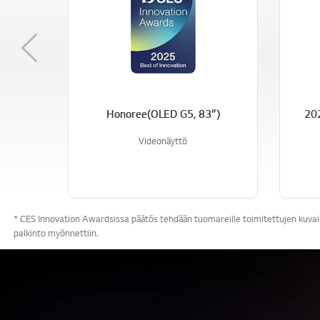
Previous
Honoree(OLED G5, 83”)
202
Videonäyttö
* CES Innovation Awardsissa päätös tehdään tuomareille toimitettujen kuvaile
palkinto myönnettiin.