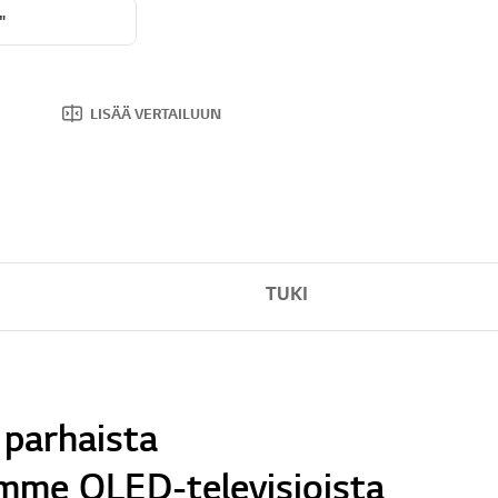
"
LISÄÄ VERTAILUUN
TUKI
 parhaista
mme OLED-televisioista