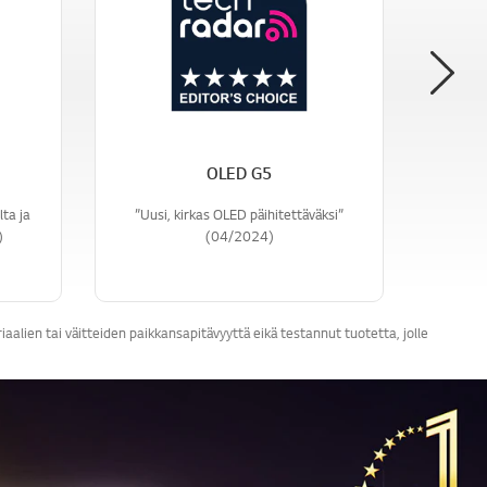
OLED G5
ta ja
”Uusi, kirkas OLED päihitettäväksi”
”Uusi
)
(04/2024)
alien tai väitteiden paikkansapitävyyttä eikä testannut tuotetta, jolle