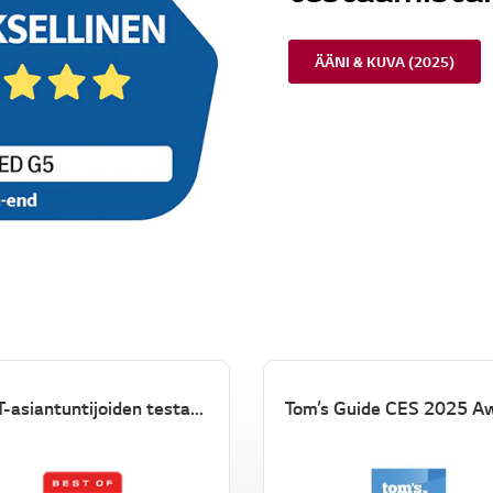
i
.
ÄÄNI & KUVA (2025)
CNET-asiantuntijoiden testaama
Tom’s Guide CES 2025 A