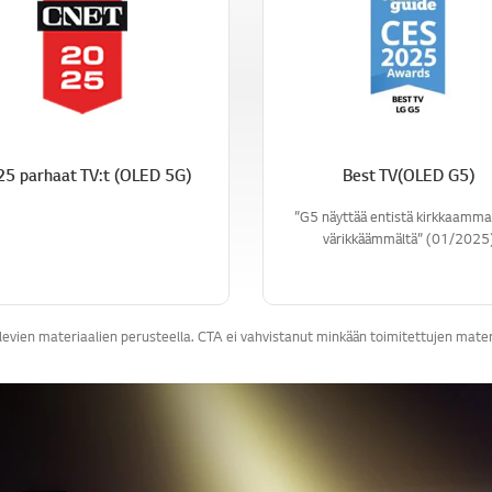
5 parhaat TV:t (OLED 5G)
Best TV(OLED G5)
”G5 näyttää entistä kirkkaammal
värikkäämmältä” (01/2025
vien materiaalien perusteella. CTA ei vahvistanut minkään toimitettujen materia