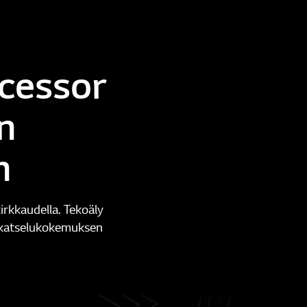
ocessor
n
n
irkkaudella. Tekoäly
en katselukokemuksen