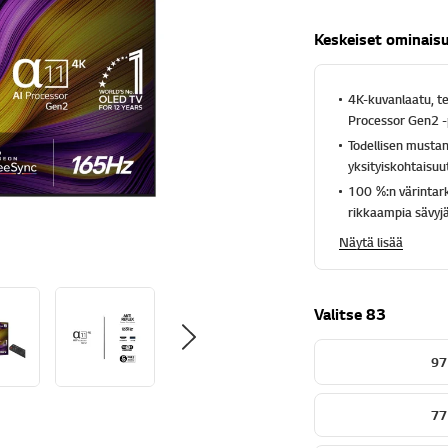
e
ä
Keskeiset ominais
,
k
e
s
4K-kuvanlaatu, te
k
Processor Gen2 -
i
m
Todellisen mustan
ä
yksityiskohtaisuu
ä
r
100 %:n värintark
ä
rikkaampia sävyj
i
n
Näytä lisää
e
n
a
r
Valitse 83
v
o
s
97
a
n
a
.
77
R
e