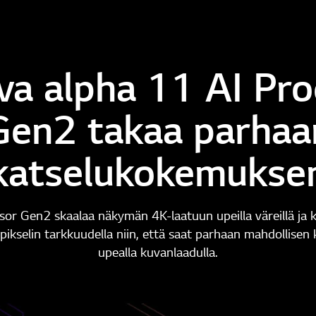
va alpha 11 AI Pr
Gen2 takaa parhaa
katselukokemukse
or Gen2 skaalaa näkymän 4K-laatuun upeilla väreillä ja k
 pikselin tarkkuudella niin, että saat parhaan mahdollis
upealla kuvanlaadulla.