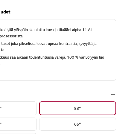
uudet
koälyllä ylöspäin skaalattu kuva ja tilaääni alpha 11 AI
prosessorista
 tasot joka pikselissä luovat upeaa kontrastia, syvyyttä ja
tta
kuus saa aikaan todentuntuisia värejä. 100 % värivolyymi luo
ä
"
83"
"
65"