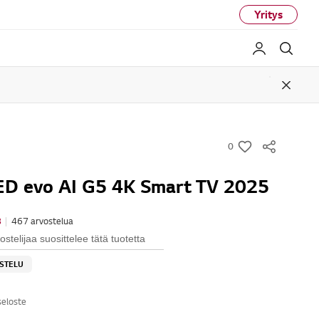
Yritys
My LG
Haku
Close
0
w
i
ED evo AI G5 4K Smart TV 2025
s
h
8
|
467 arvostelua
stelijaa suosittelee tätä tuotetta
OSTELU
seloste