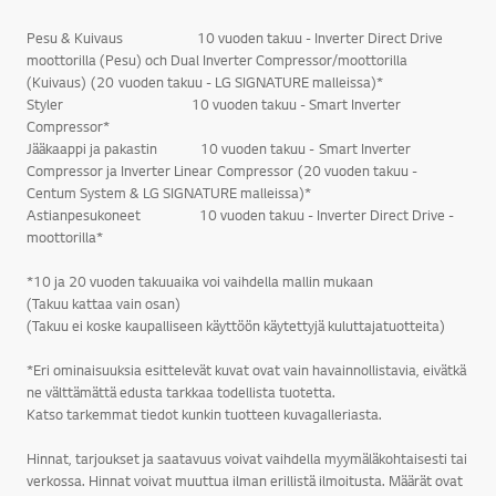
Pesu & Kuivaus 10 vuoden takuu - Inverter Direct Drive
moottorilla (Pesu) och Dual Inverter Compressor/moottorilla
(Kuivaus) (20 vuoden takuu - LG SIGNATURE malleissa)*
Styler 10 vuoden takuu - Smart Inverter
Compressor*
Jääkaappi ja pakastin 10 vuoden takuu - Smart Inverter
Compressor ja Inverter Linear Compressor (20 vuoden takuu -
Centum System & LG SIGNATURE malleissa)*
Astianpesukoneet 10 vuoden takuu - Inverter Direct Drive -
moottorilla*
*10 ja 20 vuoden takuuaika voi vaihdella mallin mukaan
(Takuu kattaa vain osan)
(Takuu ei koske kaupalliseen käyttöön käytettyjä kuluttajatuotteita)
*Eri ominaisuuksia esittelevät kuvat ovat vain havainnollistavia, eivätkä
ne välttämättä edusta tarkkaa todellista tuotetta.
Katso tarkemmat tiedot kunkin tuotteen kuvagalleriasta.
Hinnat, tarjoukset ja saatavuus voivat vaihdella myymäläkohtaisesti tai
verkossa. Hinnat voivat muuttua ilman erillistä ilmoitusta. Määrät ovat