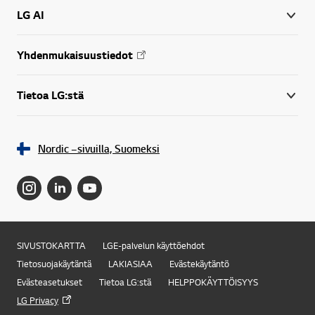
LG AI
Yhdenmukaisuustiedot
Tietoa LG:stä
Nordic –sivuilla, Suomeksi
SIVUSTOKARTTA
LGE-palvelun käyttöehdot
Tietosuojakäytäntä
LAKIASIAA
Evästekäytäntö
Evästeasetukset
Tietoa LG:stä
HELPPOKÄYTTÖISYYS
LG Privacy