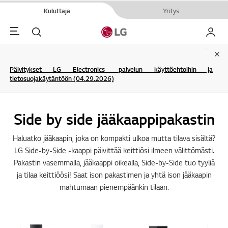
Kuluttaja
Yritys
Menu
Haku
My LG
Clo
Päivitykset LG Electronics -palvelun käyttöehtoihin ja
tietosuojakäytäntöön (04.29.2026)
Side by side jääkaappipakastin
Haluatko jääkaapin, joka on kompakti ulkoa mutta tilava sisältä?
LG Side-by-Side -kaappi päivittää keittiösi ilmeen välittömästi.
Pakastin vasemmalla, jääkaappi oikealla, Side-by-Side tuo tyyliä
ja tilaa keittiöösi! Saat ison pakastimen ja yhtä ison jääkaapin
mahtumaan pienempäänkin tilaan.