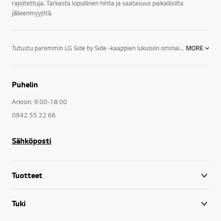
rajoitettuja. Tarkasta lopullinen hinta ja saatavuus paikallisilta
jälleenmyyjiltä.
Tutustu paremmin LG Side by Side -kaappien lukuisiin ominaisuuksiin:LG:n Side by side -kaapeissa on ainutlaatuinen Linear Compressor -kompressori, joka on perinteisiä kompressoreita kestävämpi vähempien kitkapisteiden ansiosta. LED-valaistus luo voimakkaampaa ja tasaisempaa valoa kuin perinteinen jääkaapin valaistus. Lisäksi se säästää energiaa ja on kestävämpi.LG Side by Side -kaappien ominaisuuksiin kuuluu myös Fresh Zero Zone -nollatila, jossa tuoreet elintarvikkeet säilyvät matalammassa lämpötilassa pidempään parempina. Optimaalinen muun muassa tuoreen kalan säilyttämiseen jääkaapissa pidempään.Moist Balance Crisper -ominaisuus säilyttää kosteuden vihanneksissa ja hedelmissä ja pitää ne raikkaina pidempään. Kannen sisäpuolen erityinen rakenne estää kosteutta valumasta alas laatikkoon, jolloin vältetään kondenssiveden aiheuttamat ongelmat. Siten hedelmät ja vihannekset säilyvät tuoreempina kauemmin!LG:n Side by Side -kaapeissa, jotka on varustettu Fresh & Even Air Flow -toiminnolla, on aktiivinen jäähdytys. Sen ansiosta jääkaappiin ei muodostu epähygieenistä kondenssivettä. Kylmä ilma leviää aktiivisesti useista suunnista, joten jääkaapin lämpötila on tasaisempi ja elintarvikkeet jäähtyvät nopeammin. Tämän ansiosta elintarvikkeet säilyvät jääkaapissa pidempään.LG-jääkaapit ovat sekä kehittyneitä että toimivia. Ne tuovat tyyliä kaikkiin keittiöihin ja tarjoavat paljon ominaisuuksia, joilla säästät tilaa ja energiaa ja pidät elintarvikkeesi tuoreena pidempään.Tyylikkäät LG-keittiökoneet sopivat päivittämään keittiön ilmettä kaikkiin koteihin. Niiden innovatiiviset ominaisuudet helpottavat arkiaskareitasi ja tekevät elämästäsi helpompaa. Tutustu kaikkiin keittiökoneisiimme ja rakenna omiin tarpeisiisi sopiva kokonaisuus!
MORE
Puhelin
Arkisin: 9:00-18:00
0942 55 22 66
Sähköposti
Tuotteet
Tuki