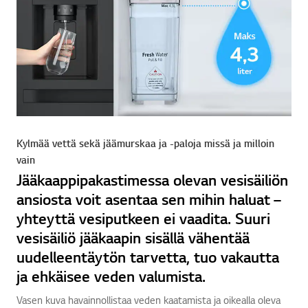
Kylmää vettä sekä jäämurskaa ja -paloja missä ja milloin
vain
Jääkaappipakastimessa olevan vesisäiliön
ansiosta voit asentaa sen mihin haluat –
yhteyttä vesiputkeen ei vaadita. Suuri
vesisäiliö jääkaapin sisällä vähentää
uudelleentäytön tarvetta, tuo vakautta
ja ehkäisee veden valumista.
Vasen kuva havainnollistaa veden kaatamista ja oikealla oleva