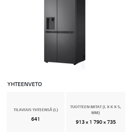
YHTEENVETO
TUOTTEEN MITAT (L X K X S,
TILAVUUS YHTEENSÄ (L)
MM)
641
913 x 1 790 x 735