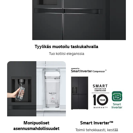
k
i
.
Tyylikäs muotoilu taskukahvalla
Tuo kotiisi eleganssia
Monipuoliset
Smart Inverter™
asennusmahdollisuudet
Toimii tehokkaasti, kestää