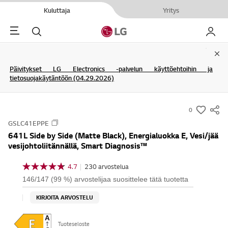
Kuluttaja
Yritys
Menu
Haku
My LG
Clo
Päivitykset LG Electronics -palvelun käyttöehtoihin ja
tietosuojakäytäntöön (04.29.2026)
0
s
GSLC41EPPE
u
641L Side by Side (Matte Black), Energialuokka E, Vesi/jää
m
vesijohtoliitännällä, Smart Diagnosis™
m
a
4.7
|
230 arvostelua
4
r
.
146/147 (99 %) arvostelijaa suosittelee tätä tuotetta
7
y
/
KIRJOITA ARVOSTELU
-
5
t
w
ä
Tuoteseloste
i
h