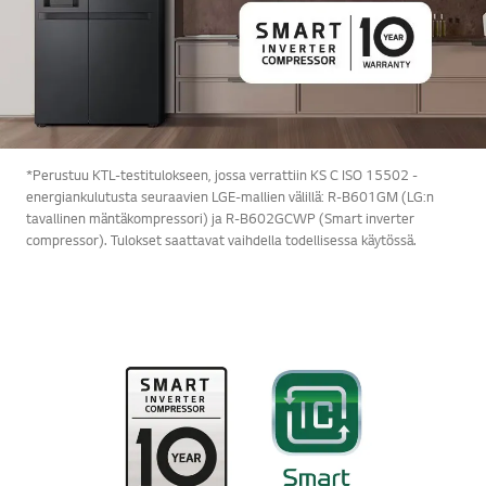
*Perustuu KTL-testitulokseen, jossa verrattiin KS C ISO 15502 -
energiankulutusta seuraavien LGE-mallien välillä: R-B601GM (LG:n
tavallinen mäntäkompressori) ja R-B602GCWP (Smart inverter
compressor). Tulokset saattavat vaihdella todellisessa käytössä.