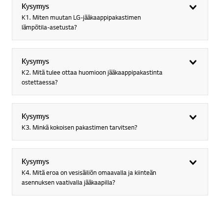
Kysymys
K1. Miten muutan LG-jääkaappipakastimen
lämpötila-asetusta?
Kysymys
K2. Mitä tulee ottaa huomioon jääkaappipakastinta
ostettaessa?
Kysymys
K3. Minkä kokoisen pakastimen tarvitsen?
Kysymys
K4. Mitä eroa on vesisäiliön omaavalla ja kiinteän
asennuksen vaativalla jääkaapilla?