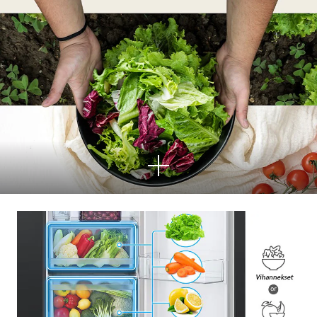
Lisä
ä