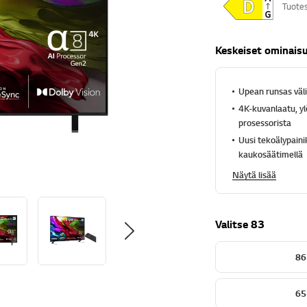
Tuote
h
t
e
ä
Keskeiset ominais
,
k
e
s
Upean runsas väl
k
4K-kuvanlaatu, yl
i
m
prosessorista
ä
Uusi tekoälypaini
ä
r
kaukosäätimellä
ä
i
Näytä lisää
n
e
n
a
Valitse 83
r
v
o
86
s
a
n
65
a
.