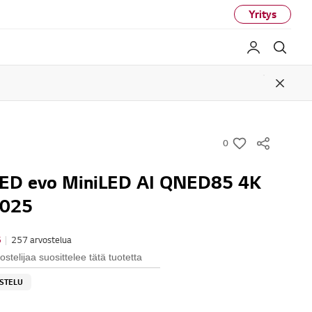
Yritys
My LG
Haku
Close
0
w
i
NED evo MiniLED AI QNED85 4K
s
2025
h
5
|
257 arvostelua
stelijaa suosittelee tätä tuotetta
OSTELU