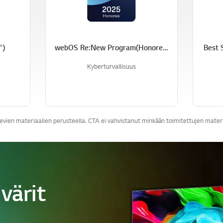
k
k
i
.
")
webOS Re:New Program(Honoree)
Best 
Kyberturvallisuus
ien materiaalien perusteella. CTA ei vahvistanut minkään toimitettujen materiaa
värit