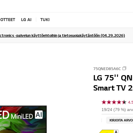
UOTTEET
LG AI
TUKI
ectronics -palvelun käyttöehtoihin ja tietosuojakäytäntöön (04.29.2026)
75QNED85A6C
LG 75'' Q
Smart TV 
4.
4
.
19/24 (79 %) arvo
5
/
KIRJOITA ARV
5
t
ä