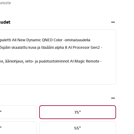
seloste
uudet
ipaletti All New Dynamic QNED Color -ominaisuudella
öspäin skaalattu kuva ja tilaääni alpha 8 AI Processor Gen2 -
ke, ääniohjaus, veto- ja pudotustoiminnot AI Magic Remote -
"
75"
"
55"