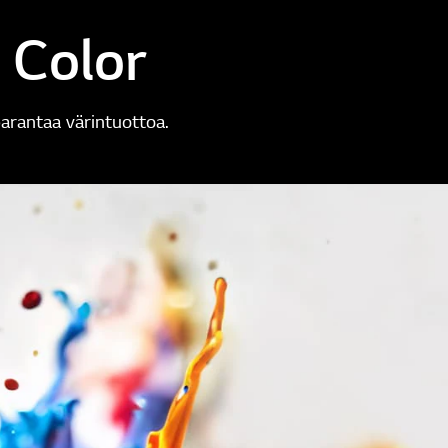
 Color
parantaa värintuottoa.