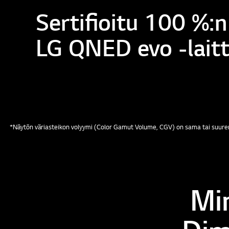
Sertifioitu 100 %:n
LG QNED evo -laitt
*Näytön väriasteikon volyymi (Color Gamut Volume, CGV) on sama tai suuremp
Mi