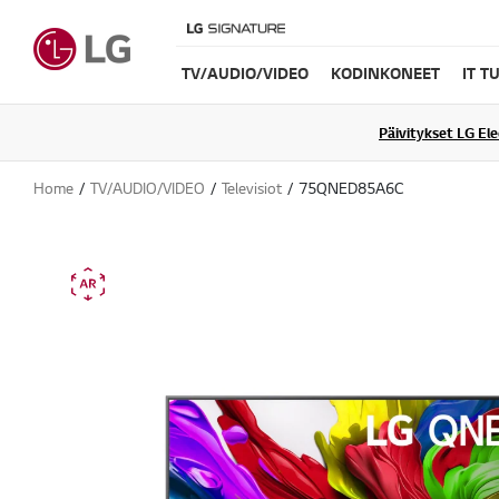
TV/AUDIO/VIDEO
KODINKONEET
IT T
Päivitykset LG El
Home
TV/AUDIO/VIDEO
Televisiot
75QNED85A6C