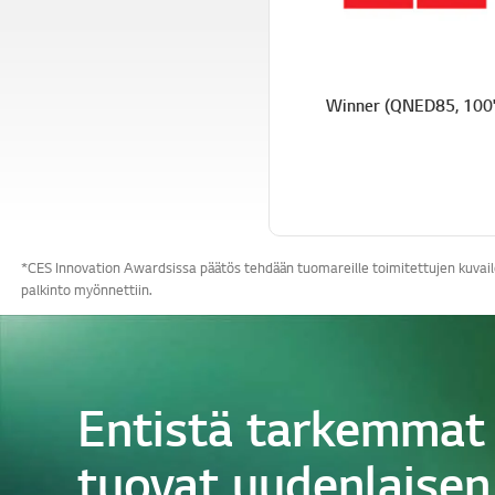
Winner (QNED85, 100
*CES Innovation Awardsissa päätös tehdään tuomareille toimitettujen kuvailev
palkinto myönnettiin.
Entistä tarkemmat 
tuovat uudenlaisen