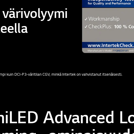
 värivolyymi
eella
i kuin DCI-P3-väritilan CGV, minkä Intertek on vahvistanut itsenäisesti.
niLED Advanced Lo