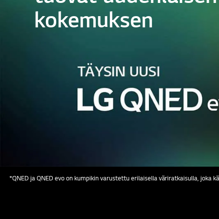
kokemuksen
*QNED ja QNED evo on kumpikin varustettu erilaisella väriratkaisulla, joka käy