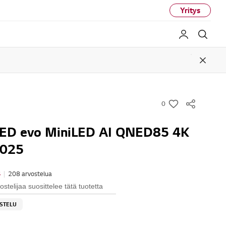
Yritys
My LG
Haku
Close
0
w
i
NED evo MiniLED AI QNED85 4K
s
2025
h
4
|
208 arvostelua
stelijaa suosittelee tätä tuotetta
OSTELU