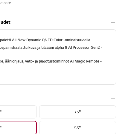
seloste
uudet
ipaletti All New Dynamic QNED Color -ominaisuudella
öspäin skaalattu kuva ja tilaääni alpha 8 AI Processor Gen2 -
ke, ääniohjaus, veto- ja pudotustoiminnot AI Magic Remote -
"
75"
"
55"