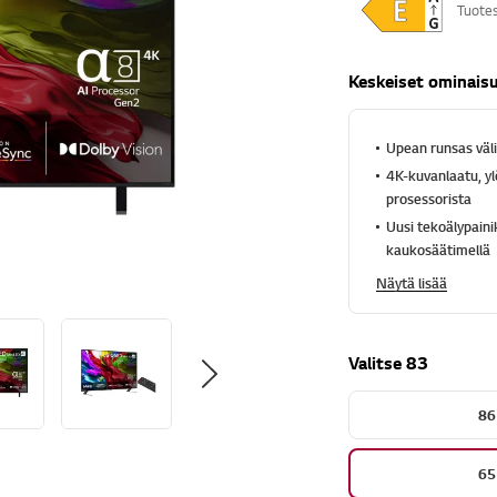
Tuote
h
t
e
ä
Keskeiset ominais
,
k
e
s
Upean runsas väl
k
4K-kuvanlaatu, yl
i
m
prosessorista
ä
Uusi tekoälypaini
ä
r
kaukosäätimellä
ä
i
Näytä lisää
n
e
n
a
Valitse 83
r
v
o
86
s
a
n
65
a
.