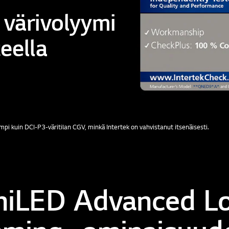
 värivolyymi
eella
i kuin DCI-P3-väritilan CGV, minkä Intertek on vahvistanut itsenäisesti.
niLED Advanced Lo