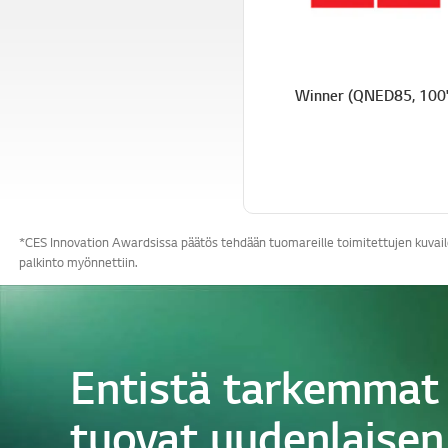
Winner (QNED85, 100
*CES Innovation Awardsissa päätös tehdään tuomareille toimitettujen kuvailev
palkinto myönnettiin.
Entistä tarkemmat 
tuovat uudenlaisen