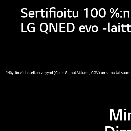
Sertifioitu 100 %:n
LG QNED evo -laitt
*Näytön väriasteikon volyymi (Color Gamut Volume, CGV) on sama tai suuremp
Mi