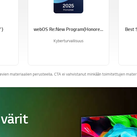
k
k
i
.
")
webOS Re:New Program(Honoree)
Best 
Kyberturvallisuus
ien materiaalien perusteella. CTA ei vahvistanut minkään toimitettujen materiaa
värit