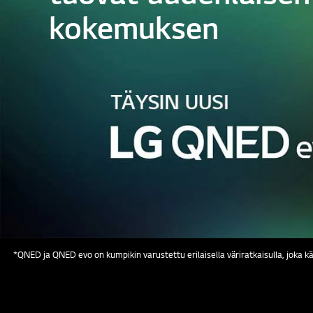
kokemuksen
*QNED ja QNED evo on kumpikin varustettu erilaisella väriratkaisulla, joka käy