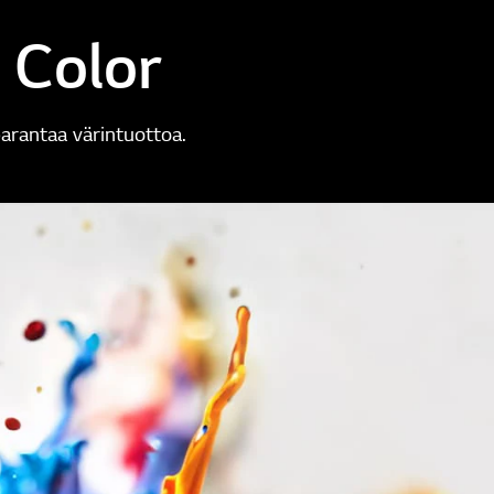
 Color
parantaa värintuottoa.