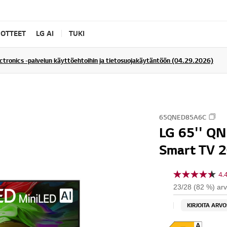
UOTTEET
LG AI
TUKI
ectronics -palvelun käyttöehtoihin ja tietosuojakäytäntöön (04.29.2026)
65QNED85A6C
LG 65'' Q
Smart TV 
4.
4
.
23/28 (82 %) arvo
4
/
KIRJOITA ARV
5
t
ä