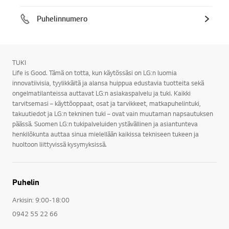
Puhelinnumero
TUKI
Life is Good. Tämä on totta, kun käytössäsi on LG:n luomia
innovatiivisia, tyylikkäitä ja alansa huippua edustavia tuotteita sekä
ongelmatilanteissa auttavat LG:n asiakaspalvelu ja tuki. Kaikki
tarvitsemasi – käyttöoppaat, osat ja tarvikkeet, matkapuhelintuki,
takuutiedot ja LG:n tekninen tuki – ovat vain muutaman napsautuksen
päässä. Suomen LG:n tukipalveluiden ystävällinen ja asiantunteva
henkilökunta auttaa sinua mielellään kaikissa tekniseen tukeen ja
huoltoon liittyvissä kysymyksissä.
Puhelin
Arkisin: 9:00-18:00
0942 55 22 66