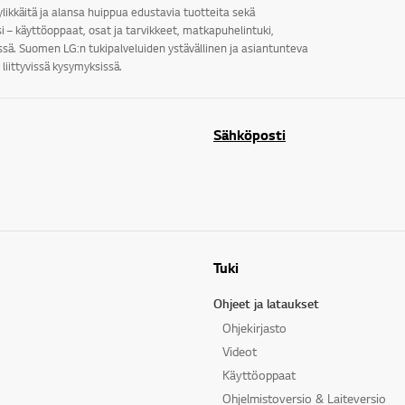
ylikkäitä ja alansa huippua edustavia tuotteita sekä
i – käyttöoppaat, osat ja tarvikkeet, matkapuhelintuki,
sä. Suomen LG:n tukipalveluiden ystävällinen ja asiantunteva
liittyvissä kysymyksissä.
Sähköposti
Tuki
Ohjeet ja lataukset
Ohjekirjasto
Videot
Käyttöoppaat
Ohjelmistoversio & Laiteversio