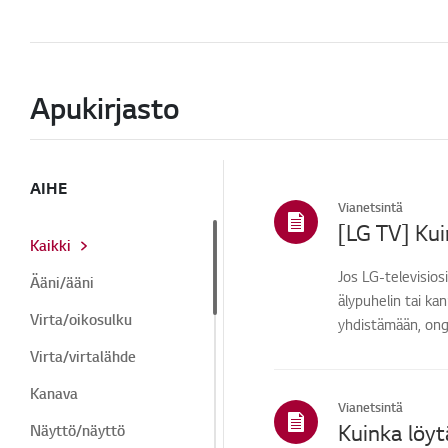
Apukirjasto
AIHE
Vianetsintä
[LG TV] Kui
Kaikki
Jos LG-televisiosi
Ääni/ääni
älypuhelin tai ka
Virta/oikosulku
yhdistämään, onge
Virta/virtalähde
Kanava
Vianetsintä
Kuinka löyt
Näyttö/näyttö