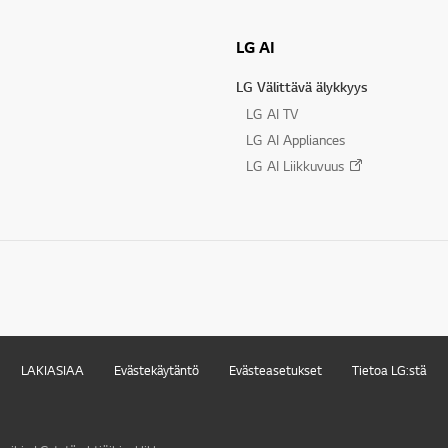
LG AI
LG Välittävä älykkyys
LG AI TV
LG AI Appliances
LG AI Liikkuvuus
LAKIASIAA
Evästekäytäntö
Evästeasetukset
Tietoa LG:stä