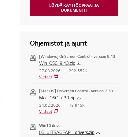
LÖYDÄ KÄYTTÖOPPAAT JA
n
DOKUMENTIT
Ohjemistot ja ajurit
[Windows] OnScreen Control - version 9.43
Win_OSC_9.43.zip
27.03.2026
292 552K
Viitteet
[Mac OS] OnScreen Control - version 7.30
Mac_OSC_7.30.zip
24.02.2026
73 945K
Viitteet
Win10 driver
LG_ULTRAGEAR__drivers.zip