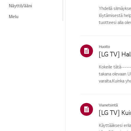
Näyttö/ääni
Yhdellä silmäykse
löytämisestä help
Melu
tuotteesi alla ol
Lämpö/haju
Kaukosäädin/painikkee
t
Huolto
LG-ohjelma
Valikko/asetukset
Kokeile tätä----
takana olevaan U
Kosmeettinen /
ulkonäkö / esineet
varalta.Kuinka yh
Asennus/liitäntä
Asennus/laiteliitäntä
Vianetsintä
TV-
[LG TV] Ku
kanava/verkko/sovellus
Käyttääksesi erila
Etusivu/ThinQ/Verkko/
Sovellus