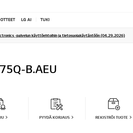
UOTTEET
LG AI
TUKI
ectronics -palvelun käyttöehtoihin ja tietosuojakäytäntöön (04.29.2026)
75Q-B.AEU
UU
PYYDÄ KORJAUS
REKISTRÖI TUOTE