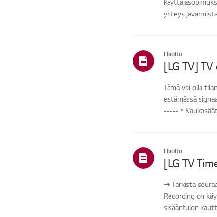
käyttäjäsopimukse
yhteys javarmista
Myynti /
Myynninedistäminen /
Asennus / Tekniset
tiedot
Huolto
Korjauksen
tila/ongelma
[LG TV] TV
Esitarkastus /
Tämä voi olla til
ennakoiva SVC
estämässä signaal
TS (tekninen tuki)
----- * Kaukosääti
Muut
Huolto
➔ Tarkista seura
Recording on käyte
sisääntulon kautta