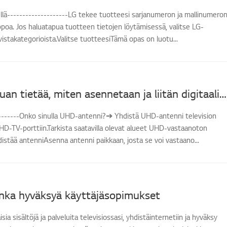
llä--------------------LG tekee tuotteesi sarjanumeron ja mallinumero
poa. Jos haluatapua tuotteen tietojen löytämisessä, valitse LG-
evistakategorioista.Valitse tuotteesiTämä opas on luotu...
[LG TV] Haluan tietää, miten asennetaan ja liitän digitaalisen antennin (UHD) sekä katson televisiota
--------Onko sinulla UHD-antenni?➔ Yhdistä UHD-antenni television
HD-TV-porttiin.Tarkista saatavilla olevat alueet UHD-vastaanoton
distää antenniAsenna antenni paikkaan, josta se voi vastaano...
inka hyväksyä käyttäjäsopimukset
isia sisältöjä ja palveluita televisiossasi, yhdistäinternetiin ja hyväksy