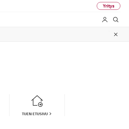
Yritys
My LG
Haku
Close
TUEN ETUSIVU