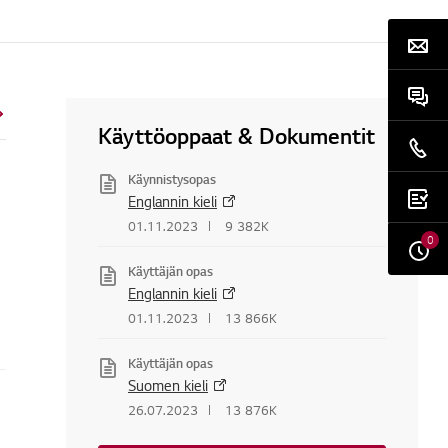
Käyttöoppaat & Dokumentit
Käynnistysopas
Englannin kieli
01.11.2023
9 382K
0
Käyttäjän opas
Englannin kieli
01.11.2023
13 866K
Käyttäjän opas
Suomen kieli
26.07.2023
13 876K