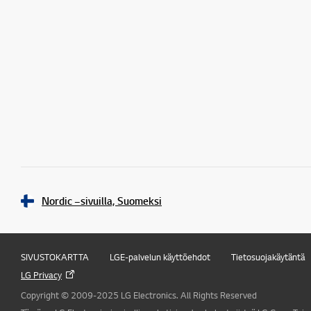
Nordic –sivuilla, Suomeksi
SIVUSTOKARTTA
LGE-palvelun käyttöehdot
Tietosuojakäytäntä
LG Privacy
Copyright © 2009-2025 LG Electronics. All Rights Reserved