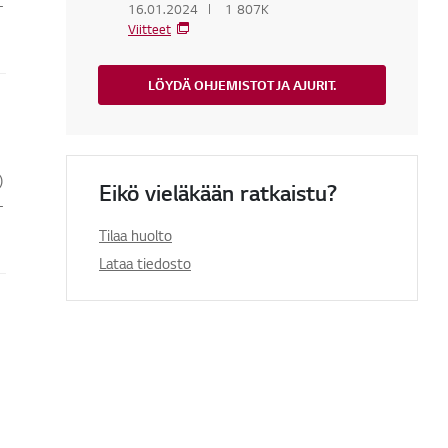
-
16.01.2024
1 807K
Viitteet
LÖYDÄ OHJEMISTOT JA AJURIT.
)
Eikö vieläkään ratkaistu?
-
Tilaa huolto
Lataa tiedosto