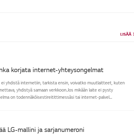
LISÄÄ
LISÄÄ
nka korjata internet-yhteysongelmat
 ei yhdistä internetiin, tarkista ensin, voivatko muutlaitteet, kuten
nnettava, yhdistyä samaan verkkoon.Jos mikään laite ei pysty
lma on todennäköisestireitittimessäsi tai internet-palvel...
ää LG-mallini ja sarjanumeroni