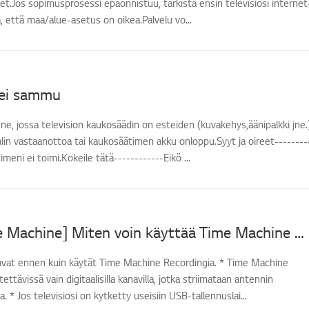
t.Jos sopimusprosessi epäonnistuu, tarkista ensin televisiosi internet
, että maa/alue-asetus on oikea.Palvelu vo...
 ei sammu
anne, jossa television kaukosäädin on esteiden (kuvakehys,äänipalkki jne.
in vastaanottoa tai kaukosäätimen akku onloppu.Syyt ja oireet--------
meni ei toimi.Kokeile tätä------------Eikö ...
[LG TV Time Machine] Miten voin käyttää Time Machine Recording -ominaisuutta?
avat ennen kuin käytät Time Machine Recordingia. * Time Machine
ttävissä vain digitaalisilla kanavilla, jotka striimataan antennin
. * Jos televisiosi on kytketty useisiin USB-tallennuslai...