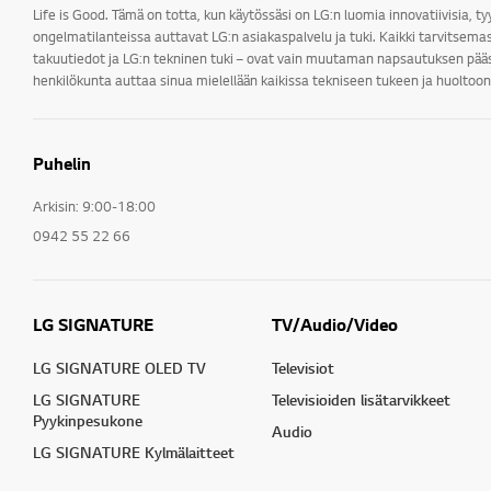
Life is Good. Tämä on totta, kun käytössäsi on LG:n luomia innovatiivisia, ty
ongelmatilanteissa auttavat LG:n asiakaspalvelu ja tuki. Kaikki tarvitsemas
takuutiedot ja LG:n tekninen tuki – ovat vain muutaman napsautuksen pääs
henkilökunta auttaa sinua mielellään kaikissa tekniseen tukeen ja huoltoon 
Puhelin
Arkisin: 9:00-18:00
0942 55 22 66
LG SIGNATURE
TV/Audio/Video
LG SIGNATURE OLED TV
Televisiot
LG SIGNATURE
Televisioiden lisätarvikkeet
Pyykinpesukone
Audio
LG SIGNATURE Kylmälaitteet