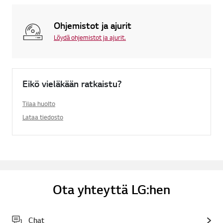
Ohjemistot ja ajurit
Löydä ohjemistot ja ajurit.
Eikö vieläkään ratkaistu?
Tilaa huolto
Lataa tiedosto
Ota yhteyttä LG:hen
Chat