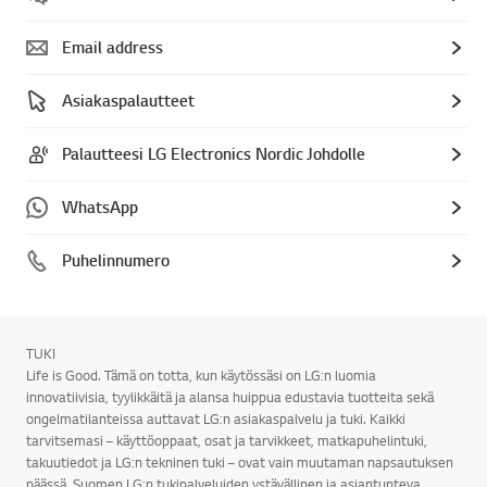
Email address
Asiakaspalautteet
Palautteesi LG Electronics Nordic Johdolle
WhatsApp
Puhelinnumero
TUKI
Life is Good. Tämä on totta, kun käytössäsi on LG:n luomia
innovatiivisia, tyylikkäitä ja alansa huippua edustavia tuotteita sekä
ongelmatilanteissa auttavat LG:n asiakaspalvelu ja tuki. Kaikki
tarvitsemasi – käyttöoppaat, osat ja tarvikkeet, matkapuhelintuki,
takuutiedot ja LG:n tekninen tuki – ovat vain muutaman napsautuksen
päässä. Suomen LG:n tukipalveluiden ystävällinen ja asiantunteva