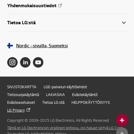
Yhdenmukaisuustiedot
Tietoa LG:stä
Nordic –sivuilla, Suomeksi
SIVUSTOKARTTA
LGE-palvelun käyttöehdot
Tietosuojakäytäntä
LAKIASIAA
Evästekäytäntö
Evästeasetukset
Tietoa LG:stä
HELPPOKÄYTTÖISYYS
LG Privacy
Copyright © 2009-2025 LG Electronics. All Rights Reserved
Tämä on LG Electronicsin virallinen kotisivu. Jos haluat siirtyä LG Corp.
Online Chat
Tai muihin LG-tytäryhtiöihin, klikkaa