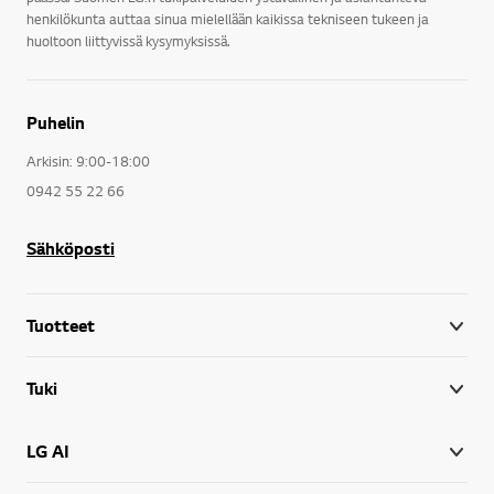
henkilökunta auttaa sinua mielellään kaikissa tekniseen tukeen ja
huoltoon liittyvissä kysymyksissä.
Puhelin
Arkisin: 9:00-18:00
0942 55 22 66
Sähköposti
Tuotteet
Tuki
LG AI