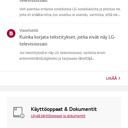
Voit asentaa erilaisia sovelluksia LG-sovelluksista ja poistaa ne,
joita et enäätarvitse.Jos sovellus ei asendu, varmista, että olet
kirjautuneena LG-tilillesi,televisiosi on yhteydessä internetiin,
LG Services Country -asetus vastaaaluetta...
Vianetsintä
Kuinka korjata tekstitykset, jotka eivät näy LG-
televisiossasi
Jos tekstityksiä ei näy LG-televisiossasi, tarkista ensin
antenniliitäntä,digiboksi ja tarjoaako lähettäjä
tekstitykset.Tavallisissa antennilähetyksissä voit ottaa
tekstitykset päälle TV:nSaavutettavuusvalikosta.Jos käytät
ulkoista laitetta...
LISÄÄ
Käyttöoppaat & Dokumentit
Löydä käyttöoppaat ja dokumentit