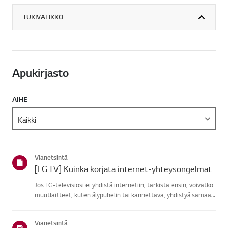
TUKIVALIKKO
Apukirjasto
AIHE
Vianetsintä
[LG TV] Kuinka korjata internet-yhteysongelmat
Jos LG-televisiosi ei yhdistä internetiin, tarkista ensin, voivatko
muutlaitteet, kuten älypuhelin tai kannettava, yhdistyä samaan
verkkoon.Jos mikään laite ei pysty yhdistämään, ongelma on
todennäköisestireitittimessäsi tai internet-palvel...
Vianetsintä