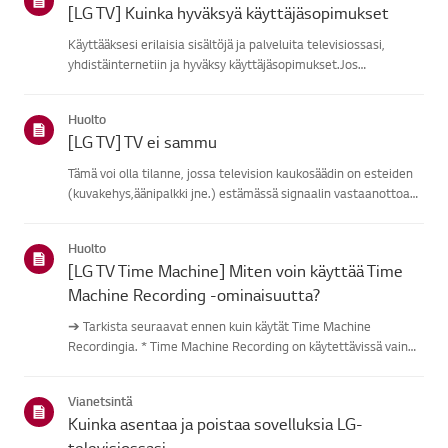
[LG TV] Kuinka hyväksyä käyttäjäsopimukset
Käyttääksesi erilaisia sisältöjä ja palveluita televisiossasi,
yhdistäinternetiin ja hyväksy käyttäjäsopimukset.Jos
sopimusprosessi epäonnistuu, tarkista ensin televisiosi
internet-yhteys javarmista, että maa/alue-asetus on
Huolto
oikea.Palvelu vo...
[LG TV] TV ei sammu
Tämä voi olla tilanne, jossa television kaukosäädin on esteiden
(kuvakehys,äänipalkki jne.) estämässä signaalin vastaanottoa
tai kaukosäätimen akku onloppu.Syyt ja oireet-------------- *
Kaukosäätimeni ei toimi.Kokeile tätä------------Eikö ...
Huolto
[LG TV Time Machine] Miten voin käyttää Time
Machine Recording -ominaisuutta?
➔ Tarkista seuraavat ennen kuin käytät Time Machine
Recordingia. * Time Machine Recording on käytettävissä vain
digitaalisilla kanavilla, jotka striimataan antennin sisääntulon
kautta. * Jos televisiosi on kytketty useisiin USB-tallennuslai...
Vianetsintä
Kuinka asentaa ja poistaa sovelluksia LG-
televisiossasi