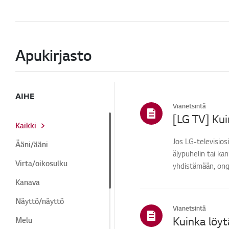
Apukirjasto
AIHE
Vianetsintä
[LG TV] Kui
Kaikki
Jos LG-televisiosi
Ääni/ääni
älypuhelin tai ka
Virta/oikosulku
yhdistämään, onge
Kanava
Näyttö/näyttö
Vianetsintä
Kuinka löyt
Melu