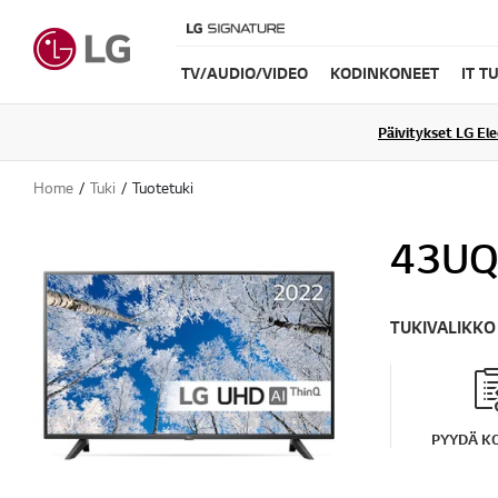
TV/AUDIO/VIDEO
KODINKONEET
IT T
Päivitykset LG El
Home
Tuki
Tuotetuki
43UQ
TUKIVALIKKO
PYYDÄ K