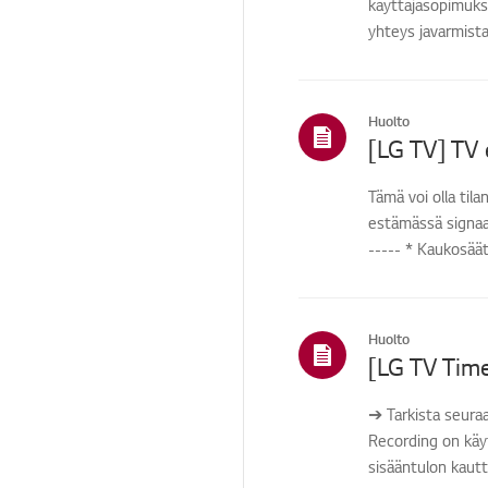
käyttäjäsopimukse
yhteys javarmista
Huolto
[LG TV] TV
Tämä voi olla til
estämässä signaal
----- * Kaukosääti
Huolto
➔ Tarkista seura
Recording on käyte
sisääntulon kautta