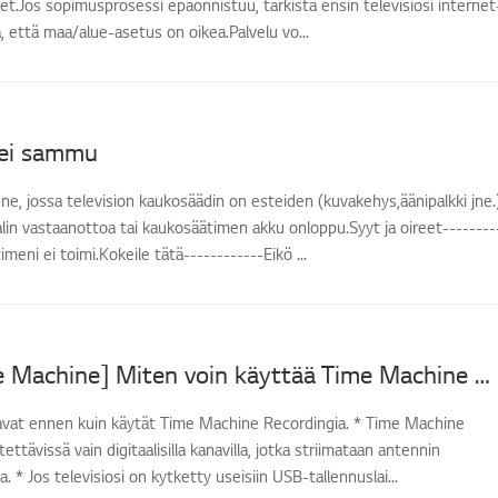
t.Jos sopimusprosessi epäonnistuu, tarkista ensin televisiosi internet
, että maa/alue-asetus on oikea.Palvelu vo...
 ei sammu
anne, jossa television kaukosäädin on esteiden (kuvakehys,äänipalkki jne.
in vastaanottoa tai kaukosäätimen akku onloppu.Syyt ja oireet--------
meni ei toimi.Kokeile tätä------------Eikö ...
[LG TV Time Machine] Miten voin käyttää Time Machine Recording -ominaisuutta?
avat ennen kuin käytät Time Machine Recordingia. * Time Machine
ttävissä vain digitaalisilla kanavilla, jotka striimataan antennin
. * Jos televisiosi on kytketty useisiin USB-tallennuslai...