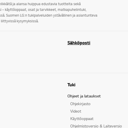
ylikkäitä ja alansa huippua edustavia tuotteita sekä
i – käyttöoppaat, osat ja tarvikkeet, matkapuhelintuki,
sä. Suomen LG:n tukipalveluiden ystävällinen ja asiantunteva
liittyvissä kysymyksissä.
Sähköposti
Tuki
Ohjeet ja lataukset
Ohjekirjasto
Videot
Käyttöoppaat
Ohjelmistoversio & Laiteversio