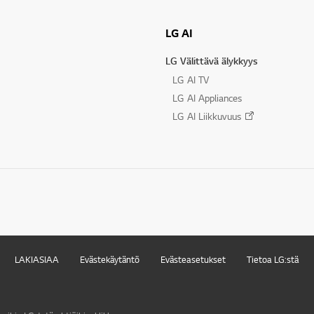
LG AI
LG Välittävä älykkyys
LG AI TV
LG AI Appliances
LG AI Liikkuvuus
LAKIASIAA
Evästekäytäntö
Evästeasetukset
Tietoa LG:stä