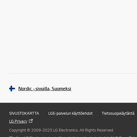
Nordic –sivuilla, Suomeksi
SIVUSTOKARTTA
LGE-palvelun käyttöehdot
Tietosuojakäytäntä
LG Privacy
Copyright © 2009-2025 LG Electronics. All Rights Reserved