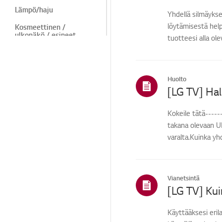
Lämpö/haju
Yhdellä silmäykse
löytämisestä help
Kosmeettinen /
ulkonäkö / esineet
tuotteesi alla ol
Kaukosäädin/painikkee
t
Valikko/asetukset
Huolto
Asennus/liitäntä
Kokeile tätä----
Etusivu/ThinQ/Verkko/
Sovellus
takana olevaan U
varalta.Kuinka yh
Myynti /
Myynninedistäminen /
Asennus / Tekniset
tiedot
Vianetsintä
Muut
[LG TV] Ku
Käyttääksesi erila