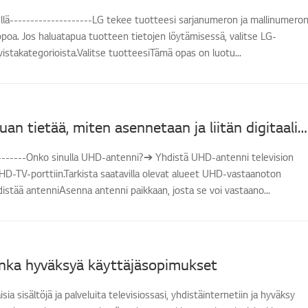
llä--------------------LG tekee tuotteesi sarjanumeron ja mallinumero
poa. Jos haluatapua tuotteen tietojen löytämisessä, valitse LG-
evistakategorioista.Valitse tuotteesiTämä opas on luotu...
[LG TV] Haluan tietää, miten asennetaan ja liitän digitaalisen antennin (UHD) sekä katson televisiota
--------Onko sinulla UHD-antenni?➔ Yhdistä UHD-antenni television
HD-TV-porttiin.Tarkista saatavilla olevat alueet UHD-vastaanoton
distää antenniAsenna antenni paikkaan, josta se voi vastaano...
inka hyväksyä käyttäjäsopimukset
isia sisältöjä ja palveluita televisiossasi, yhdistäinternetiin ja hyväksy