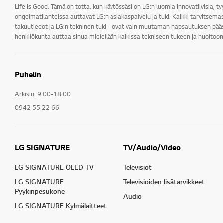
Life is Good. Tämä on totta, kun käytössäsi on LG:n luomia innovatiivisia, ty
ongelmatilanteissa auttavat LG:n asiakaspalvelu ja tuki. Kaikki tarvitsemas
takuutiedot ja LG:n tekninen tuki – ovat vain muutaman napsautuksen pääs
henkilökunta auttaa sinua mielellään kaikissa tekniseen tukeen ja huoltoon 
Puhelin
Arkisin: 9:00-18:00
0942 55 22 66
LG SIGNATURE
TV/Audio/Video
LG SIGNATURE OLED TV
Televisiot
LG SIGNATURE
Televisioiden lisätarvikkeet
Pyykinpesukone
Audio
LG SIGNATURE Kylmälaitteet