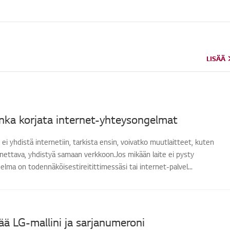
LISÄÄ
LISÄÄ
nka korjata internet-yhteysongelmat
 ei yhdistä internetiin, tarkista ensin, voivatko muutlaitteet, kuten
nnettava, yhdistyä samaan verkkoon.Jos mikään laite ei pysty
lma on todennäköisestireitittimessäsi tai internet-palvel...
ää LG-mallini ja sarjanumeroni