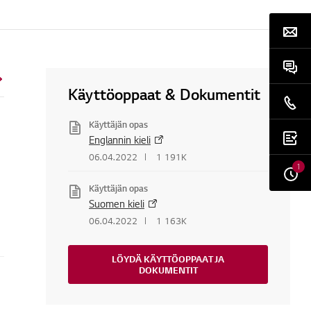
Käyttöoppaat & Dokumentit
Käyttäjän opas
Englannin kieli
06.04.2022
1 191K
1
Käyttäjän opas
Suomen kieli
06.04.2022
1 163K
LÖYDÄ KÄYTTÖOPPAAT JA
DOKUMENTIT