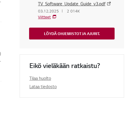
-
TV_Software_Update_Guide_v3.pdf
03.12.2025
2 014K
Viitteet
LÖYDÄ OHJEMISTOT JA AJURIT.
)
-
Eikö vieläkään ratkaistu?
Tilaa huolto
Lataa tiedosto