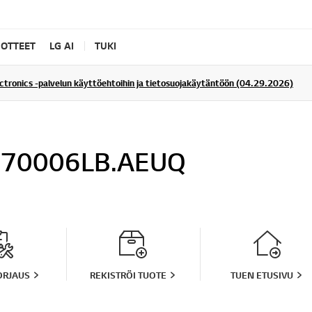
UOTTEET
LG AI
TUKI
ectronics -palvelun käyttöehtoihin ja tietosuojakäytäntöön (04.29.2026)
70006LB.AEUQ
ORJAUS
REKISTRÖI TUOTE
TUEN ETUSIVU