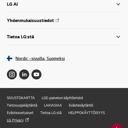
LG AI
Yhdenmukaisuustiedot
Tietoa LG:stä
Nordic –sivuilla, Suomeksi
SIVUSTOKARTTA
LGE-palvelun käyttöehdot
Tietosuojakäytäntä
LAKIASIAA
Evästekäytäntö
Evästeasetukset
Tietoa LG:stä
HELPPOKÄYTTÖISYYS
LG Privacy