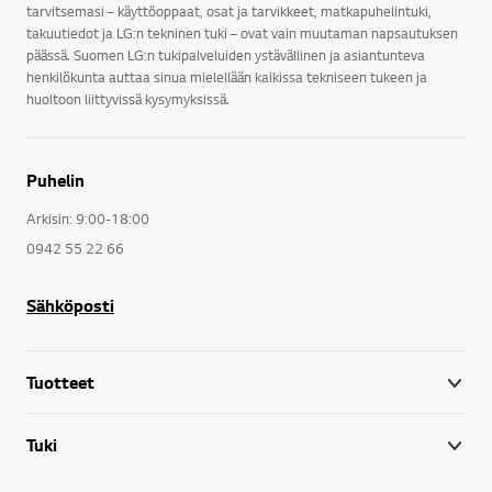
tarvitsemasi – käyttöoppaat, osat ja tarvikkeet, matkapuhelintuki,
takuutiedot ja LG:n tekninen tuki – ovat vain muutaman napsautuksen
päässä. Suomen LG:n tukipalveluiden ystävällinen ja asiantunteva
henkilökunta auttaa sinua mielellään kaikissa tekniseen tukeen ja
huoltoon liittyvissä kysymyksissä.
Puhelin
Arkisin: 9:00-18:00
0942 55 22 66
Sähköposti
Tuotteet
Tuki