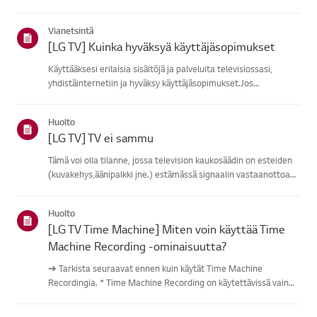
verkkoon.Jos mikään laite ei pysty yhdistämään, ongelma on
todennäköisestireitittimessäsi tai internet-palvel...
Vianetsintä
[LG TV] Kuinka hyväksyä käyttäjäsopimukset
Käyttääksesi erilaisia sisältöjä ja palveluita televisiossasi,
yhdistäinternetiin ja hyväksy käyttäjäsopimukset.Jos
sopimusprosessi epäonnistuu, tarkista ensin televisiosi
internet-yhteys javarmista, että maa/alue-asetus on
Huolto
oikea.Palvelu vo...
[LG TV] TV ei sammu
Tämä voi olla tilanne, jossa television kaukosäädin on esteiden
(kuvakehys,äänipalkki jne.) estämässä signaalin vastaanottoa
tai kaukosäätimen akku onloppu.Syyt ja oireet-------------- *
Kaukosäätimeni ei toimi.Kokeile tätä------------Eikö ...
Huolto
[LG TV Time Machine] Miten voin käyttää Time
Machine Recording -ominaisuutta?
➔ Tarkista seuraavat ennen kuin käytät Time Machine
Recordingia. * Time Machine Recording on käytettävissä vain
digitaalisilla kanavilla, jotka striimataan antennin sisääntulon
kautta. * Jos televisiosi on kytketty useisiin USB-tallennuslai...