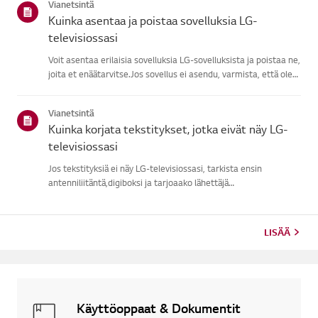
Vianetsintä
Kuinka asentaa ja poistaa sovelluksia LG-
televisiossasi
Voit asentaa erilaisia sovelluksia LG-sovelluksista ja poistaa ne,
joita et enäätarvitse.Jos sovellus ei asendu, varmista, että olet
kirjautuneena LG-tilillesi,televisiosi on yhteydessä internetiin,
LG Services Country -asetus vastaaaluetta...
Vianetsintä
Kuinka korjata tekstitykset, jotka eivät näy LG-
televisiossasi
Jos tekstityksiä ei näy LG-televisiossasi, tarkista ensin
antenniliitäntä,digiboksi ja tarjoaako lähettäjä
tekstitykset.Tavallisissa antennilähetyksissä voit ottaa
tekstitykset päälle TV:nSaavutettavuusvalikosta.Jos käytät
ulkoista laitetta...
LISÄÄ
Käyttöoppaat & Dokumentit