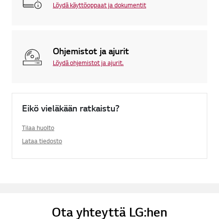
Löydä käyttöoppaat ja dokumentit
Ohjemistot ja ajurit
Löydä ohjemistot ja ajurit.
Eikö vieläkään ratkaistu?
Tilaa huolto
Lataa tiedosto
Ota yhteyttä LG:hen