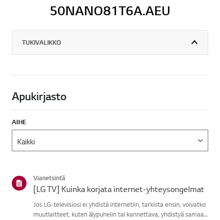
50NANO81T6A.AEU
TUKIVALIKKO
Apukirjasto
AIHE
Vianetsintä
[LG TV] Kuinka korjata internet-yhteysongelmat
Jos LG-televisiosi ei yhdistä internetiin, tarkista ensin, voivatko
muutlaitteet, kuten älypuhelin tai kannettava, yhdistyä samaan