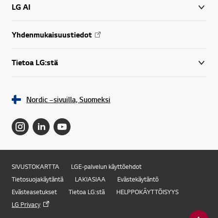
LG AI
Yhdenmukaisuustiedot
Tietoa LG:stä
Nordic –sivuilla, Suomeksi
SIVUSTOKARTTA
LGE-palvelun käyttöehdot
Tietosuojakäytäntä
LAKIASIAA
Evästekäytäntö
Evästeasetukset
Tietoa LG:stä
HELPPOKÄYTTÖISYYS
LG Privacy