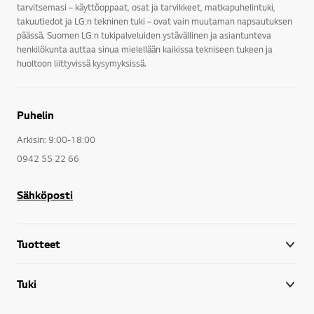
tarvitsemasi – käyttöoppaat, osat ja tarvikkeet, matkapuhelintuki,
takuutiedot ja LG:n tekninen tuki – ovat vain muutaman napsautuksen
päässä. Suomen LG:n tukipalveluiden ystävällinen ja asiantunteva
henkilökunta auttaa sinua mielellään kaikissa tekniseen tukeen ja
huoltoon liittyvissä kysymyksissä.
Puhelin
Arkisin: 9:00-18:00
0942 55 22 66
Sähköposti
Tuotteet
Tuki