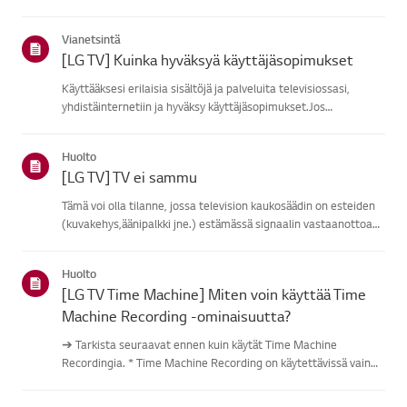
verkkoon.Jos mikään laite ei pysty yhdistämään, ongelma on
todennäköisestireitittimessäsi tai internet-palvel...
Vianetsintä
[LG TV] Kuinka hyväksyä käyttäjäsopimukset
Käyttääksesi erilaisia sisältöjä ja palveluita televisiossasi,
yhdistäinternetiin ja hyväksy käyttäjäsopimukset.Jos
sopimusprosessi epäonnistuu, tarkista ensin televisiosi
internet-yhteys javarmista, että maa/alue-asetus on
Huolto
oikea.Palvelu vo...
[LG TV] TV ei sammu
Tämä voi olla tilanne, jossa television kaukosäädin on esteiden
(kuvakehys,äänipalkki jne.) estämässä signaalin vastaanottoa
tai kaukosäätimen akku onloppu.Syyt ja oireet-------------- *
Kaukosäätimeni ei toimi.Kokeile tätä------------Eikö ...
Huolto
[LG TV Time Machine] Miten voin käyttää Time
Machine Recording -ominaisuutta?
➔ Tarkista seuraavat ennen kuin käytät Time Machine
Recordingia. * Time Machine Recording on käytettävissä vain
digitaalisilla kanavilla, jotka striimataan antennin sisääntulon
kautta. * Jos televisiosi on kytketty useisiin USB-tallennuslai...