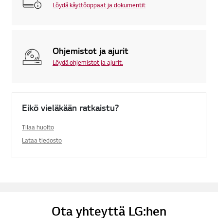
Löydä käyttöoppaat ja dokumentit
Ohjemistot ja ajurit
Löydä ohjemistot ja ajurit.
Eikö vieläkään ratkaistu?
Tilaa huolto
Lataa tiedosto
Ota yhteyttä LG:hen