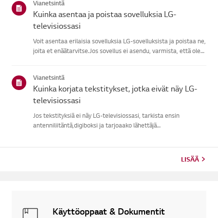
Vianetsintä
Kuinka asentaa ja poistaa sovelluksia LG-
televisiossasi
Voit asentaa erilaisia sovelluksia LG-sovelluksista ja poistaa ne,
joita et enäätarvitse.Jos sovellus ei asendu, varmista, että olet
kirjautuneena LG-tilillesi,televisiosi on yhteydessä internetiin,
LG Services Country -asetus vastaaaluetta...
Vianetsintä
Kuinka korjata tekstitykset, jotka eivät näy LG-
televisiossasi
Jos tekstityksiä ei näy LG-televisiossasi, tarkista ensin
antenniliitäntä,digiboksi ja tarjoaako lähettäjä
tekstitykset.Tavallisissa antennilähetyksissä voit ottaa
tekstitykset päälle TV:nSaavutettavuusvalikosta.Jos käytät
ulkoista laitetta...
LISÄÄ
Käyttöoppaat & Dokumentit