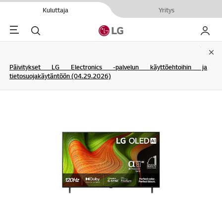
Kuluttaja
Yritys
Menu
Haku
My LG
Clo
Päivitykset LG Electronics -palvelun käyttöehtoihin ja
tietosuojakäytäntöön (04.29.2026)