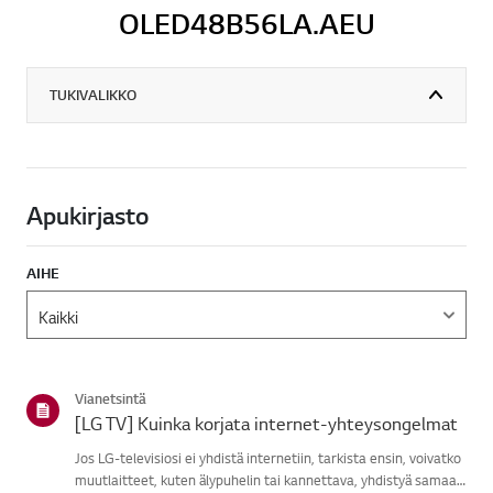
OLED48B56LA.AEU
TUKIVALIKKO
Apukirjasto
AIHE
Vianetsintä
[LG TV] Kuinka korjata internet-yhteysongelmat
Jos LG-televisiosi ei yhdistä internetiin, tarkista ensin, voivatko
muutlaitteet, kuten älypuhelin tai kannettava, yhdistyä samaan