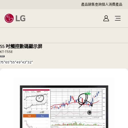
產品銷售查詢
個人消費產品
登
入
55
吋
觸
55 吋觸控數碼顯示屏
控
KT-T55E
數
Copy model name
碼
75"
65"
55"
49"
43"
32"
顯
示
屏