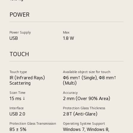
POWER
Power Supply
Max
USB
1.8 W
TOUCH
Touch type
Available object size for touch
IR (Infrared Rays)
Φ6 mm↑ (Single), Φ8 mm↑
Scattering
(Multi)
Scan Time
Accuracy
15 ms ↓
2 mm (Over 90% Area)
Interface
Protection Glass Thickness
USB 2.0
2.8T (Anti-Glare)
Protection Glass Transmission
Operating Systme Support
85 ± 5%
Windows 7, Windows 8,