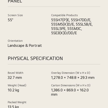
PANEL
Screen Size
Compatible Products
55"
55SH7(P)E, 55SH7DD/E,
55SM5(K)D/E, 55SL5B/E,
55SL5PE, 55SM3C,
5SE3(K)D/DD/E
Orientation
Landscape & Portrait
PHYSICAL SPECIFICATION
Bezel Width
Overlay Dimension (W x H x D)
32.7 mm
1,278.0 × 748.8 × 29.3 mm
Weight (Head)
Carton Dimensions (W x H x D)
10.2 kg
1,386.0 × 869.0 × 162.0
mm
Packed Weight
13.5 kg