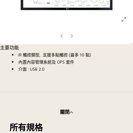
ope
galle
pop
上
下
一
一
主要功能
張
張
IR 觸控類型，支援多點觸控 (最多 10 點)
投
投
內置內容管理系統及 OPS 套件
影
影
介面：USB 2.0
片
片
關閉
所有規格