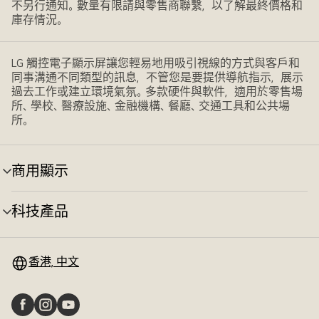
不另行通知。數量有限請與零售商聯繫，以了解最終價格和
庫存情況。
LG 觸控電子顯示屏讓您輕易地用吸引視線的方式與客戶和
同事溝通不同類型的訊息，不管您是要提供導航指示，展示
過去工作或建立環境氣氛。多款硬件與軟件，適用於零售場
所、學校、醫療設施、金融機構、餐廳、交通工具和公共場
所。
商用顯示
選
單
切
科技產品
選
換
單
切
換
香港, 中文