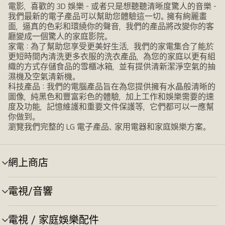
電影，喜歡的 3D 娛樂 - 或者只是想聽聽清晰度驚人的音樂 -
我們最新的電子產品可以幫助您體驗這一切。擁有絢麗畫
面，逼真的色彩和環繞你的聲音，我們的產品將改變你的客
廳變成一個驚人的家庭影院。
家電：為了幫助您享受更美好生活，我們的家電集合了能於
更短時間內清洗更多衣服的洗衣產品，為您的家庭以更有組
織的方式存儲食品的雪櫃冰箱，並有提供清新潔淨空氣的抽
濕機及空氣清新機。
科技產品：我們的電腦產品旨在為您提供擁有水晶般清晰的
圖像，純黑色和豐富彩色的體驗，加上工作和娛樂需要的速
度及功能，記憶維護和重要文件保護等，它們都可以一應幫
你做到。
瀏覽我們完整的 LG 電子產品、家用電器和家庭娛樂方案。
網上商店
選
單
切
電視/音響
選
換
單
切
電視 / 家庭娛樂配件
選