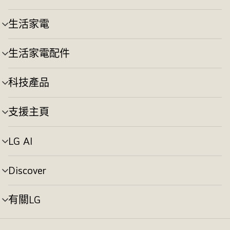
換
單
切
生活家電
選
換
單
切
生活家電配件
選
換
單
切
科技產品
選
換
單
切
支援主頁
選
換
單
切
LG AI
選
換
單
切
Discover
選
換
單
切
有關LG
選
換
單
切