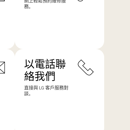
網上輕鬆預約維修服
務。
了
解
更
多
以電話聯
絡我們
直接與 LG 客戶服務對
談。
了
解
更