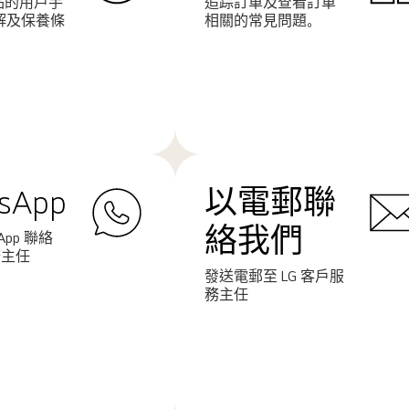
產品的用戶手
追踪訂單及查看訂單
解及保養條
相關的常見問題。
了
解
更
多
sApp
以電郵聯
絡我們
App 聯絡
務主任
發送電郵至 LG 客戶服
務主任
了
解
更