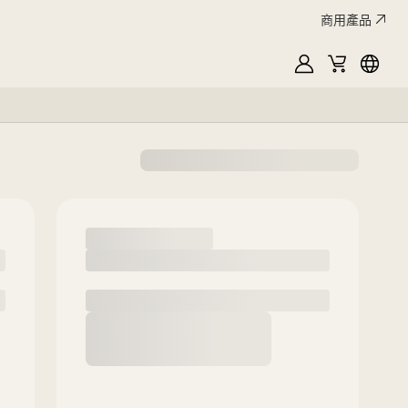
商用產品
MyLG
購
Englis
物
車