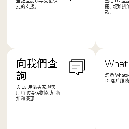
登記產品以享受更快
查看 LG 
捷的支援。
冊、疑難排
款。
了
了
解
解
更
更
多
多
向我們查
What
詢
透過 Whats
LG 客戶服
與 LG 產品專家聊天，
即時取得購物協助、折
扣和優惠
了
了
解
解
更
更