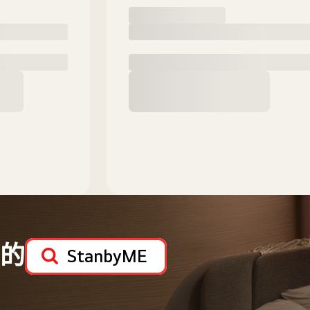
的
StanbyME