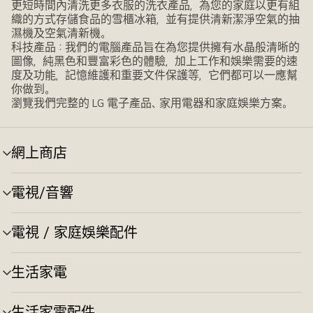
更短時間內清洗更多衣服的洗衣產品，為您的家庭以更有組
織的方式存儲食品的雪櫃冰箱，並有提供清新潔淨空氣的抽
濕機及空氣清新機。
科技產品：我們的電腦產品旨在為您提供擁有水晶般清晰的
圖像，純黑色和豐富彩色的體驗，加上工作和娛樂需要的速
度及功能，記憶維護和重要文件保護等，它們都可以一應幫
你做到。
瀏覽我們完整的 LG 電子產品、家用電器和家庭娛樂方案。
網上商店
選
單
切
電視/音響
選
換
單
切
電視 / 家庭娛樂配件
選
換
單
切
生活家電
選
換
單
切
生活家電配件