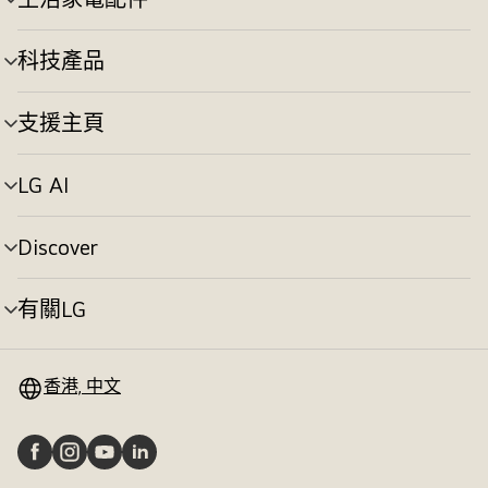
選
換
單
切
科技產品
選
換
單
切
支援主頁
選
換
單
切
LG AI
選
換
單
切
Discover
選
換
單
切
有關LG
選
換
單
切
換
香港, 中文