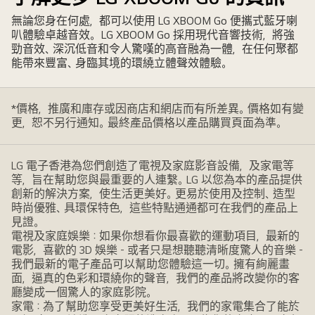
無論您身在何處，都可以使用 LG XBOOM Go 便攜式藍牙喇
叭體驗卓越音效。 LG XBOOM Go 採用現代音響技術，將強
勁音效、深沉低音和令人驚嘆的高音融為一體，在任何聚都
能帶來豐富、身臨其境的環繞立體聲效體驗。
*價格，推廣和庫存或因商店和網店而有所差異。價格如有變
更，恕不另行通知。最終產品價格以產品購買頁面為準。
LG 電子香港為您們創造了電視及家庭影音設備，及家電等
等，旨在幫助您與最重要的人連繫。LG 以您為本的產品提供
創新的解決方案，使生活更美好。更易於使用及控制、造型
時尚優雅、具環保特色，這些特點通通都可在我們的產品上
見證。
電視及家庭娛樂：如果你想看你最喜歡的運動項目，最新的
電影，喜歡的 3D 娛樂 - 或者只是想聽聽清晰度驚人的音樂 -
我們最新的電子產品可以幫助您體驗這一切。擁有絢麗畫
面，逼真的色彩和環繞你的聲音，我們的產品將改變你的客
廳變成一個驚人的家庭影院。
家電：為了幫助您享受更美好生活，我們的家電集合了能於