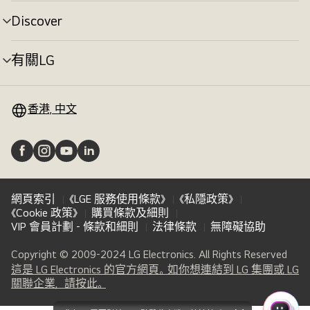
單
切
Discover
選
換
單
切
有關LG
選
換
單
切
換
香港, 中文
網頁索引
《LGE 服務使用條款》
《私隱政策》
《Cookie 政策》
購買條款及細則
VIP 會員計劃 - 條款和細則
法律條款
無障礙協助
Copyright © 2009-2024 LG Electronics. All Rights Reserved
這是 LG Electronics 的官方網頁。如你想連結到 LG 集團或 LG
(
opens
關聯企業，請按此。
in