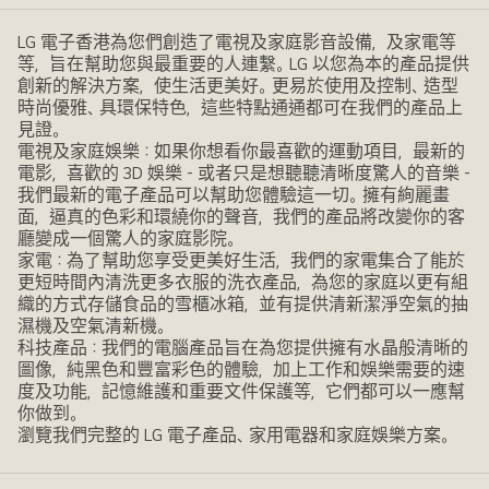
LG 電子香港為您們創造了電視及家庭影音設備，及家電等
等，旨在幫助您與最重要的人連繫。LG 以您為本的產品提供
創新的解決方案，使生活更美好。更易於使用及控制、造型
時尚優雅、具環保特色，這些特點通通都可在我們的產品上
見證。
電視及家庭娛樂：如果你想看你最喜歡的運動項目，最新的
電影，喜歡的 3D 娛樂 - 或者只是想聽聽清晰度驚人的音樂 -
我們最新的電子產品可以幫助您體驗這一切。擁有絢麗畫
面，逼真的色彩和環繞你的聲音，我們的產品將改變你的客
廳變成一個驚人的家庭影院。
家電：為了幫助您享受更美好生活，我們的家電集合了能於
更短時間內清洗更多衣服的洗衣產品，為您的家庭以更有組
織的方式存儲食品的雪櫃冰箱，並有提供清新潔淨空氣的抽
濕機及空氣清新機。
科技產品：我們的電腦產品旨在為您提供擁有水晶般清晰的
圖像，純黑色和豐富彩色的體驗，加上工作和娛樂需要的速
度及功能，記憶維護和重要文件保護等，它們都可以一應幫
你做到。
瀏覽我們完整的 LG 電子產品、家用電器和家庭娛樂方案。