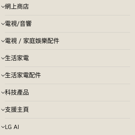
網上商店
選
單
切
電視/音響
選
換
單
切
電視 / 家庭娛樂配件
選
換
單
切
生活家電
選
換
單
切
生活家電配件
選
換
單
切
科技產品
選
換
單
切
支援主頁
選
換
單
切
LG AI
選
換