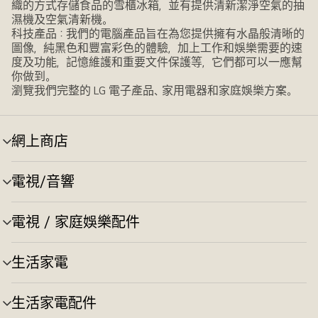
織的方式存儲食品的雪櫃冰箱，並有提供清新潔淨空氣的抽
濕機及空氣清新機。
科技產品：我們的電腦產品旨在為您提供擁有水晶般清晰的
圖像，純黑色和豐富彩色的體驗，加上工作和娛樂需要的速
度及功能，記憶維護和重要文件保護等，它們都可以一應幫
你做到。
瀏覽我們完整的 LG 電子產品、家用電器和家庭娛樂方案。
網上商店
選
單
切
電視/音響
選
換
單
切
電視 / 家庭娛樂配件
選
換
單
切
生活家電
選
換
單
切
生活家電配件
選
換