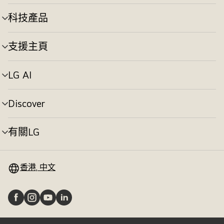
單
切
科技產品
選
換
單
切
支援主頁
選
換
單
切
LG AI
選
換
單
切
Discover
選
換
單
切
有關LG
選
換
單
切
換
香港, 中文