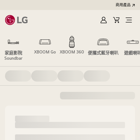
商用產品
登
購
入
物
車
XBOOM Go
XBOOM 360
家庭影院
便攜式藍牙喇叭
遊戲喇
Soundbar