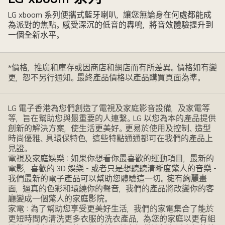
LG xboom 系列便攜式藍牙喇叭，讓您無論身在何處都能成
為派對的焦點。感受深沉的低音的轟鳴，將音效體驗提升到
一個全新水平。
*價格，推廣和庫存或因商店和網店而有所差異。價格如有變
更，恕不另行通知。最終產品價格以產品購買頁面為準。
LG 電子香港為您們創造了電視及家庭影音設備，及家電等
等，旨在幫助您與最重要的人連繫。LG 以您為本的產品提供
創新的解決方案，使生活更美好。更易於使用及控制、造型
時尚優雅、具環保特色，這些特點通通都可在我們的產品上
見證。
電視及家庭娛樂：如果你想看你最喜歡的運動項目，最新的
電影，喜歡的 3D 娛樂 - 或者只是想聽聽清晰度驚人的音樂 -
我們最新的電子產品可以幫助您體驗這一切。擁有絢麗畫
面，逼真的色彩和環繞你的聲音，我們的產品將改變你的客
廳變成一個驚人的家庭影院。
家電：為了幫助您享受更美好生活，我們的家電集合了能於
更短時間內清洗更多衣服的洗衣產品，為您的家庭以更有組