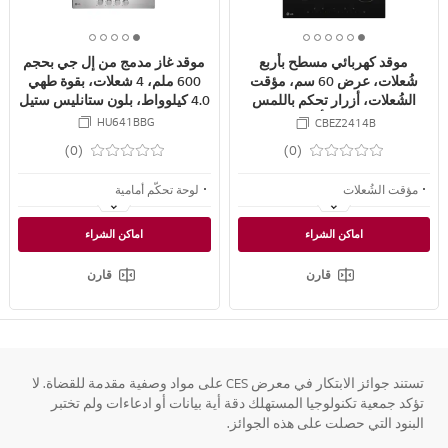
A
A
R
R
5
4
3
2
1
6
5
4
3
2
1
E
E
موقد كهربائي مسطح بأربع
موقد غاز مدمج من إل جي بحجم
o
o
o
o
o
o
o
o
o
o
o
شُعلات، عرض 60 سم، مؤقت
600 ملم، 4 شعلات، بقوة طهي
f
f
f
f
f
f
f
f
f
f
f
الشُعلات، أزرار تحكم باللمس
4.0 كيلوواط، بلون ستانليس ستيل
5
5
5
5
5
6
6
6
6
6
6
المتعدد، أسود
HU641BBG
CBEZ2414B
(0)
(0)
مؤقت الشُعلات
لوحة تحكّم أمامية
زر التحكم باللمس المتعدد
شعلات تعمل بميزة الإشعال الذاتي
اماكن الشراء
اماكن الشراء
الأجزاء فائقة المتانة
كاشف انطفاء موقد الغاز
قارن
قارن
تستند جوائز الابتكار في معرض CES على مواد وصفية مقدمة للقضاة. لا
تؤكد جمعية تكنولوجيا المستهلك دقة أية بيانات أو ادعاءات ولم تختبر
البنود التي حصلت على هذه الجوائز.