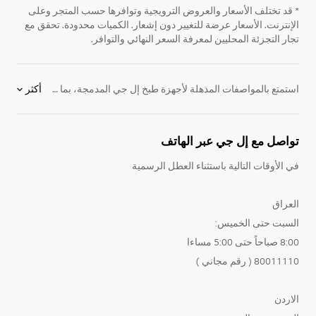
* قد تختلف الأسعار والعروض الترويجية وتوافرها حسب المتجر وعلى
الإنترنت. الأسعار عرضة للتغيير دون إشعار. الكميات محدودة. تحقق مع
تجار التجزئة المحليين لمعرفة السعر النهائي والتوافر.
استمتع بالمواصفات المذهلة لأجهزة طبخ إل جي المدمجة، بما في ذلك نظام الحمل الحراري القوي ، والتحكم الدقيق في درجة الحرارة ، وأدوات التحكم سهلة الاستخدام. تجعله مساحاته الداخلية الواسعة وخيارات الطهي المتنوعة منه المركز الأساسي لصناعة المأكولات اللذيدة.
أكثر
تواصل مع إل جي عبر الهاتف
في الأوقات التالية باستثناء العطل الرسمية
العراق
السبت حتى الخميس:
8:00 صباحاً حتى 5:00 مساءا
80011110 ( رقم مجاني )
الاردن