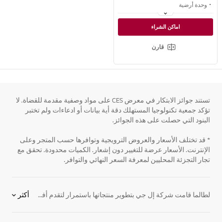
وحدة أرضية
أنا أتحكم في الأمبير (8 أمبير ، 12 أمبير ، عادي)
اماكن الشراء
استوائي
قارن
تستند جوائز الابتكار في معرض CES على مواد وصفية مقدمة للقضاة. لا
تؤكد جمعية تكنولوجيا المستهلك دقة أية بيانات أو ادعاءات ولم تختبر
البنود التي حصلت على هذه الجوائز.
* قد تختلف الأسعار والعروض الترويجية وتوافرها حسب المتجر وعلى
الإنترنت. الأسعار عرضة للتغيير دون إشعار. الكميات محدودة. تحقق مع
تجار التجزئة المحليين لمعرفة السعر النهائي والتوافر.
لطالما قامت شركة إل جي بتطوير منتجاتها باستمرار لتقدم أفضل الحلول لعملائها حول العالم. ولا سيما المكيفات ووحدات التكيف، حيث قامت شركة إل جي بطرح أحدث المكيفات العمودية المتنقلة في الأسواق لتمنحكم حلا جذرياً للتكيف. تتميز هذا المكيفات العمودية بالصناعة الفاخرة بالإضافة للتصاميم المميزة التي ستناسب ديكورات منازلكم المختلفة ولتكون الإضافة المثالية للمنزل. في المنزل المريح يحتاج مكيف يمنح المنزل الراحة المطلوبة لينعم قاطنيه بالدرجة الحرارة التي يودونها. صيفا أو شتاء. كما تعمل مكيفات إل جي العمودية بهدوء وسكينة بعيداً عن الضوضاء وذلك بفضل التحديثات التي تنهجها شركة إل جي للارتقاء بمنتجاتها لتحقق العهد الذي تنهجه الشركة بتقديم أحدث التكنولوجيا لعملائها من حول العالم.
أكثر