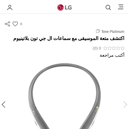
Menu
بحث
 LG
0
s
Tone Platinum
u
اكتشف متعة الموسيقى مع سماعات ال جي تون بلاتينيوم
m
m
0 (0)
أكتب مراجعة
a
r
y
-
w
i
s
h