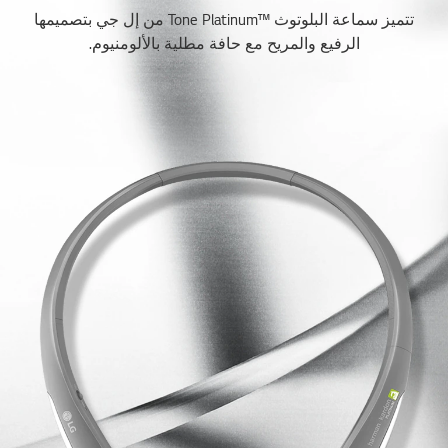
تتميز سماعة البلوتوث ™Tone Platinum من إل جي بتصميمها
الرفيع والمريح مع حافة مطلية بالألومنيوم.