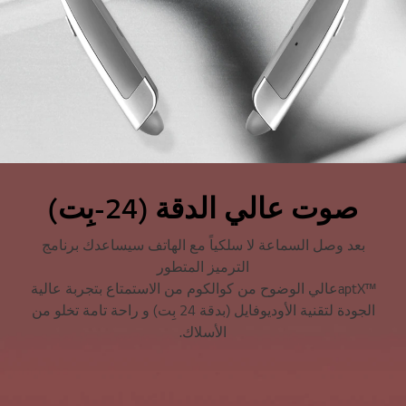
صوت عالي الدقة (24-بِت)
بعد وصل السماعة لا سلكياً مع الهاتف سيساعدك برنامج
الترميز المتطور
™aptXعالي الوضوح من كوالكوم من الاستمتاع بتجربة عالية
الجودة لتقنية الأوديوفايل (بدقة 24 بِت) و راحة تامة تخلو من
الأسلاك.