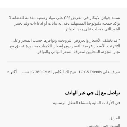
تستند جوائز الابتكار في معرض CES على مواد وصفية مقدمة للقضاة. لا
تؤكد جمعية تكنولوجيا المستهلك دقة أية بيانات أو ادعاءات ولم تختبر
البنود التي حصلت على هذه الجوائز.
* قد تختلف الأسعار والعروض الترويجية وتوافرها حسب المتجر وعلى
الإنترنت. الأسعار عرضة للتغيير دون إشعار. الكميات محدودة. تحقق مع
تجار التجزئة المحليين لمعرفة السعر النهائي والتوافر.
تعرف على LG G5 Friends - تتيح لك الكاميرا LG 360 CAM تسجيل كل ما يحيط بك والتقاطه فلا تعيد إحياء تجربة مشاهد معينة فحسب، بل أيضًا البيئة المحيطة بأكملها، وذلك بفضل عدساتها واسعة الزاوية المزدوجة التي تبلغ 13 مليون بكسل. ويمكنك أيضًا تسجيل مقاطع فيديو نقية بدقة 2K - تضفي كاميرا LG CAM Plus على LG G5 المظهر والوظائف نفسها التي تتمتع بها الكاميرا الحقيقية بفضل ميزة تشغيل/إيقاف تشغيل الكاميرا، والغالق، وزر التسجيل، ومفتاح التكبير/التصغير وقبضة اليد. توفر لك البطارية الإضافية المزيد من الوقت لالتقاط كل الصور التي تريدها. - تمنح سماعة الرأس LG Tone Platinum™ Bluetooth بتقنية الترميز Qualcomm® aptXTM HD الحديثة تجربة التفوق الهائل التي توفرها نوعية أوديوفيل البالغة 24 بت بالإضافة إلى ميزات الراحة الأنيقة - يمنح جهاز LG Hi-Fi Plus with B&O PLAY هاتفك الذكي مستوىً غير مسبوق لجودة الصوت بفضل تقنية B&O المرموقة مع المحوّل الرقمي التماثلي ومضخم الصوت، التي يمكن استخدامها أيضًا بشكل منفصل في أجهزة أخرى تعمل بأنظمة التشغيل Android، وiOS، وMac OS وWindows. -. يغمرك جهاز LG 360 VR بتنسيقه الصغير والخفيف جدًا في عالم فيديوهات الـ 360 درجة والألعاب الثلاثية الأبعاد. ويمكن بالتالي التحكم بأحدث الألعاب الـ 360 درجة والثلاثية الأبعاد وغيرها من محتويات الـ 360 درجة المتوفرة بواسطة LG G5 بكل سهولة الحياة أفضل عندما تستمتع بها أكثر
أكثر
تواصل مع إل جي عبر الهاتف
في الأوقات التالية باستثناء العطل الرسمية
العراق
السبت حتى الخميس: