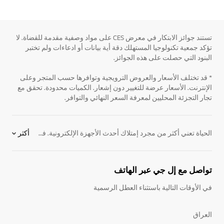
تستند جوائز الابتكار في معرض CES على مواد وصفية مقدمة للقضاة. لا
تؤكد جمعية تكنولوجيا المستهلك دقة أية بيانات أو ادعاءات ولم تختبر
البنود التي حصلت على هذه الجوائز.
* قد تختلف الأسعار والعروض الترويجية وتوافرها حسب المتجر وعلى
الإنترنت. الأسعار عرضة للتغيير دون إشعار. الكميات محدودة. تحقق مع
تجار التجزئة المحليين لمعرفة السعر النهائي والتوافر.
الحياة تعني أكثر من مجرد إمتلاك أحدث الأجهزة الإلكترونية. فاﻷهم من ذلك هي التجارب التي تخلقها إلكترونيات إل جي من
أكثر
تواصل مع إل جي عبر الهاتف
في الأوقات التالية باستثناء العطل الرسمية
العراق