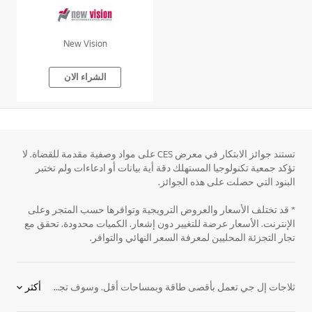
New Vision
الشراء الان
تستند جوائز الابتكار في معرض CES على مواد وصفية مقدمة للقضاة. لا
تؤكد جمعية تكنولوجيا المستهلك دقة أية بيانات أو ادعاءات ولم تختبر
البنود التي حصلت على هذه الجوائز.
* قد تختلف الأسعار والعروض الترويجية وتوافرها حسب المتجر وعلى
الإنترنت. الأسعار عرضة للتغيير دون إشعار. الكميات محدودة. تحقق مع
تجار التجزئة المحليين لمعرفة السعر النهائي والتوافر.
ثلاجات إل جي تعمل بأقصى طاقة وبمساحات أقل. وسوف تجد ميزات مثل سهولة الوصول إلى لوحات الضبط الرقمية، وضبط إعدادات درجة الحرارة و إلى لوحة اليد للتحكم ولمسة ميني بار الخاصة. نقدم لكم موديلات برادات و فريزر بأفضل المميزات لتحافظ على طعام طازج وتجعل الحياة أسهل. يمكنكم مشاهدة
أكثر