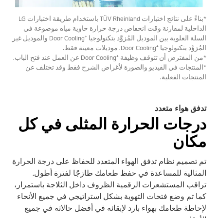
*بناءً على نتائج اختبارات TÜV Rheinland باستخدام طريقة اختبارات LG
الداخلية لمقارنة وقت انخفاض درجة حرارة حاوية مياه موضوعة في
السلة العلوية بين الموديل المُزوَّد بتكنولوجيا Door Cooling⁺‎ والموديل غير
المُزوَّد بتكنولوجيا Door Cooling⁺‎. موديلات معينة فقط.
*من المفترض أن تتوقف وظيفة Door Cooling⁺‎ عن العمل عند فتح الباب.
*المنتجات في الفيديو والصورة لأغراض الشرح فقط وقد تختلف عن
المنتجات الفعلية.
تدفق هواء متعدد
درجات الحرارة المثلى في كل
مكان
تم تصميم نظام تدفق الهواء المتعدد للحفاظ على درجة الحرارة
المثالية للمساعدة في حفظ طعامك طازجًا لفترة أطول.
تراقب المستشعرات الرقمية الظروف داخل الثلاجة باستمرار،
كما تم وضع فتحات التهوية بشكل استراتيجي في جميع الأنحاء
لإحاطة طعامك بهواء بارد لإبقائه في أفضل حالاته في جميع