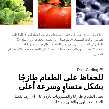
*بناءً على نتائج اختبارات TÜV باستخدام طريقة اختبارات LG الداخلية
لقياس الوقت المستغرق للوصول إلى نسبة انخفاض وزن تبلغ %5
للملفوف الصيني على رف حيز الطعام الطازج بالموديل LGE
LinearCooling. موديلات معينة فقط. قد تختلف النتيجة حسب الاستخدام
الفعلي.
™+Door Cooling
للحفاظ على الطعام طازجًا
بشكل متساوٍ وسرعة أعلى
يبقى الطعام طازجًا والمشروبات باردة على أي رف بفضل
الأداء المتساوي والأعلى سرعةً.