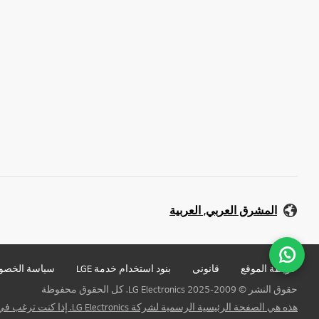
المشرق العربي, العربية
خريطة الموقع
قانوني
بنود استخدام خدمة LGE
سياسة الخصو
حقوق النشر © 2009-2025 LG Electronics. كل الحقوق محفوظة
هذه هي الصفحة الرئيسية الرسمية لشركة LG Electronics. إذا كنت ترغب في الاتصال بشركة LG Corp أو الشركات التابعة لشركة LG الأخرى ، فيرجى النقر