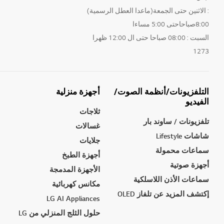
: الاثنين حتى الجمعة(ماعدا العطل الرسمية)
8:00صباحاحتى 5:00 مساءا
السبت : 08:00 صباحا حتى ال 12:00 ظهرا
1273
التلفزيونات/أنظمة الصوت/
أجهزة منزلية
الفيديو
ثلاجات
تلفزيونات / ساوند بار
غسالات
شاشات Lifestyle
جلايات
سماعات محمولة
أجهزة الطبخ
أجهزة صوتية
الأجهزة المدمجة
سماعات الأذن اللاسلكية
مكانس كهربائية
إكتشف المزيد عن تلفاز OLED
LG AI Appliances
حلول الثلج المنزلي من LG