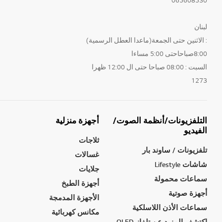
لبنان
: الاثنين حتى الجمعة(ماعدا العطل الرسمية)
8:00صباحاحتى 5:00 مساءا
السبت : 08:00 صباحا حتى ال 12:00 ظهرا
1273
التلفزيونات/أنظمة الصوت/
أجهزة منزلية
الفيديو
ثلاجات
تلفزيونات / ساوند بار
غسالات
شاشات Lifestyle
جلايات
سماعات محمولة
أجهزة الطبخ
أجهزة صوتية
الأجهزة المدمجة
سماعات الأذن اللاسلكية
مكانس كهربائية
إكتشف المزيد عن تلفاز OLED