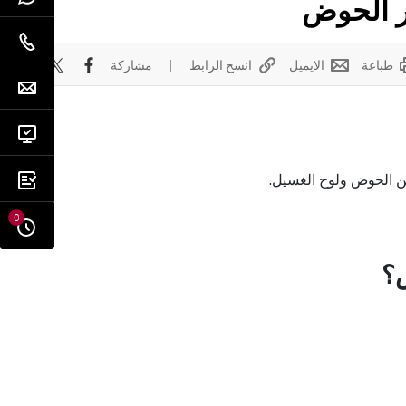
طباعة
الايميل
انسخ الرابط
مشاركة
0
ض؟