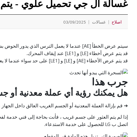
غسالة ال جي تحميل علوي - يتم عرض خطأ AE أو LE أو 
اصلاح
غسالات
03/09/2025
سيتم عرض الخطأ [AE] عندما لا يعمل الترس الذي يدور الحوض بشكل صحيح.
قد يتم عرض أخطاء [LE] و [LE1] عند إيقاف المحرك.
قد يتم عرض الأخطاء [AE] و [LE] و [LE1] على حد سواء عندما لا يعمل ترس أو محرك الماكينة بسبب عملة معدنية أو جسم غريب عالق بين الحوض ولوح الغسيل.
جرب هذا
هل يمكنك رؤية أي عملة معدنية أو 
➔ قم بإزالة العملة المعدنية أو الجسم الغريب العالق داخل الجهاز ب
إذا لم يتم العثور على جسم غريب ، فأنت بحاجة إلى فني خدمة ل
اتصل ب LG للحصول على خدمة الاستدعاء.