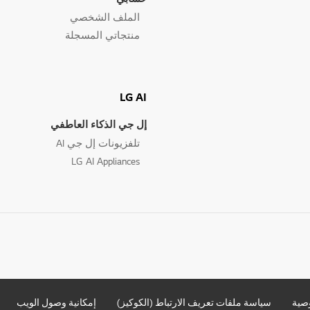
الملف الشخصي
منتجاتي المسجلة
LG AI
إل جي الذكاء العاطفي
تلفزيونات إل جي AI
LG AI Appliances
صية
سياسة ملفات تعريف الارتباط (الكوكيز)
إمكانية وصول الويب