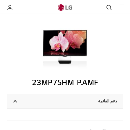
Menu
بحث
My LG
23MP75HM-P.AMF
دعم القائمة