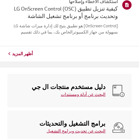
استكشاف الأخطاء وإصلاحها
USB-C) وإعدادات إخراج الص...
كيفية تنزيل تطبيق LG OnScreen Control (OSC)
وتحديث برنامج أو برنامج تشغيل الشاشة
[OnScreen Control] هو تطبيق يتيح لك إدارة ميزات شاشة LG
بسهولة من جهاز الكمبيوترالخاص بك، بما في ذلك تقسيم
الشاشة وإعدادات الشاشة وتحديثات البرامج أو
البرامجالثابتة.يمكنك تنزيل التطبيق الخاص بنظام التشغيل
الخاص بك من موقع LG الإلكتروني. لتح...
أظهر المزيد
دليل مستخدم منتجات ال جي
البحث عن أدلة ومستندات
برامج التشغيل والتحديثات
البحث عن تحديث وبرامج التشغيل