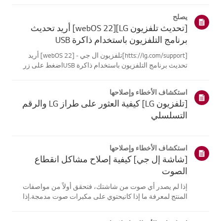
أدناه.اختر منتجكتم إنشاء هذا الدليل لجميع الطرازات، لذا قد
يصلح
تختلف الصور أو ا...
[تحديث تلفزيون LG][webOS 22] أريد تحديث
برنامج التلفزيون باستخدام ذاكرة USB
[htts://lg.com/support]تلفزيون ال جي - [webOS 22] أريد
تحديث برنامج التلفزيون باستخدام ذاكرة USBاضغط على زر
السماح بالتحديث التلقائي لتحديث البرنامج تلقائيًا عندما يتوفر
تحديثللبرنامج.جرب هذاانتقل إلى [الإعدادات] ثم [عام] وحدد
استكشاف الأخطاء وإصلاحها
قائمة دعم ال...
[تلفزيون LG] كيفية العثور على طراز LG والرقم
التسلسلي
استكشاف الأخطاء وإصلاحها
[شاشة إل جي] كيفية إصلاح مشاكل انقطاع
الصوت
إذا لم يصدر أي صوت من شاشتك، فتحقق أولاً من مواصفات
المنتج لمعرفة ما إذا كانيحتوي على مكبرات صوت مدمجة.إذا
كانت شاشتك تحتوي على مكبرات صوت مدمجة ولكنك لا تزال
لا تسمع أي صوت، فتحقق منتوصيلات كابل الإشارة (HDMI، DP،