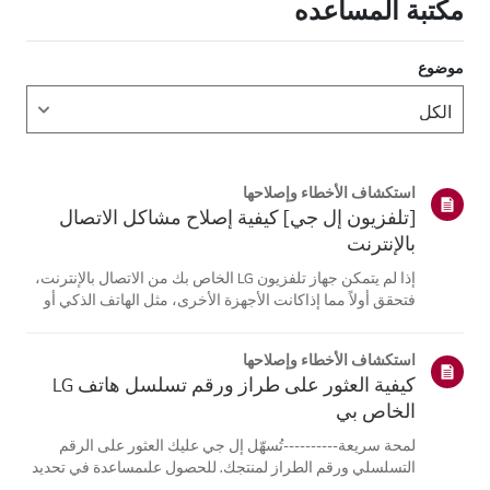
مكتبة المساعده
موضوع
استكشاف الأخطاء وإصلاحها
[تلفزيون إل جي] كيفية إصلاح مشاكل الاتصال
بالإنترنت
إذا لم يتمكن جهاز تلفزيون LG الخاص بك من الاتصال بالإنترنت،
فتحقق أولاً مما إذاكانت الأجهزة الأخرى، مثل الهاتف الذكي أو
الكمبيوتر المحمول، قادرة على الاتصالبنفس الشبكة.إذا لم
تتمكن أي من الأجهزة من الاتصال، فمن المرجح أن المشكلة
استكشاف الأخطاء وإصلاحها
تكمن في جها...
كيفية العثور على طراز ورقم تسلسل هاتف LG
الخاص بي
لمحة سريعة----------تُسهّل إل جي عليك العثور على الرقم
التسلسلي ورقم الطراز لمنتجك. للحصول علىمساعدة في تحديد
موقع معلومات منتجك، اختر منتج إل جي الخاص بك من الفئات