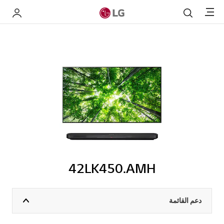
Menu
بحث
My LG
42LK450.AMH
دعم القائمة