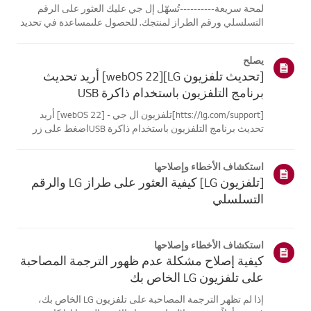
لمحة سريعة----------تُسهّل إل جي عليك العثور على الرقم
التسلسلي ورقم الطراز لمنتجك. للحصول علىمساعدة في تحديد
موقع معلومات منتجك، اختر منتج إل جي الخاص بك من الفئات
أدناه.اختر منتجكتم إنشاء هذا الدليل لجميع الطرازات، لذا قد
يصلح
تختلف الصور أو ا...
[تحديث تلفزيون LG][webOS 22] أريد تحديث
برنامج التلفزيون باستخدام ذاكرة USB
[htts://lg.com/support]تلفزيون ال جي - [webOS 22] أريد
تحديث برنامج التلفزيون باستخدام ذاكرة USBاضغط على زر
السماح بالتحديث التلقائي لتحديث البرنامج تلقائيًا عندما يتوفر
تحديثللبرنامج.جرب هذاانتقل إلى [الإعدادات] ثم [عام] وحدد
استكشاف الأخطاء وإصلاحها
قائمة دعم ال...
[تلفزيون LG] كيفية العثور على طراز LG والرقم
التسلسلي
استكشاف الأخطاء وإصلاحها
كيفية إصلاح مشكلة عدم ظهور الترجمة المصاحبة
على تلفزيون LG الخاص بك
إذا لم تظهر الترجمة المصاحبة على تلفزيون LG الخاص بك،