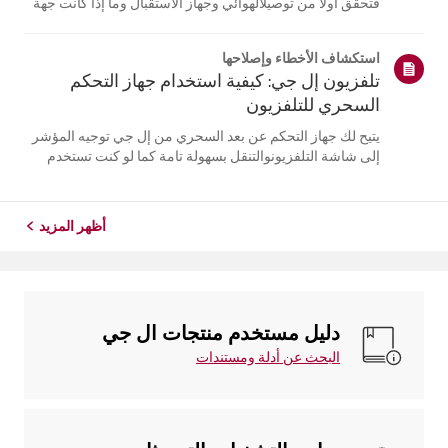
فتحقق أولاً من توصيلالهوائي وجهاز الاستقبال وما إذا كانت جهة
البث توفر الترجمة.بالنسبة للبث التلفزيوني العادي عبر الهواء،
يمكنك تشغيل الترجمة في قائمة إمكانيةالوصول على جهاز
استكشاف الأخطاء وإصلاحها
التلفزيون ال...
تلفزيون إل جي: كيفية استخدام جهاز التحكم
السحري للتلفزيون
يتيح لك جهاز التحكم عن بعد السحري من إل جي توجيه المؤشر
إلى شاشة التلفزيونوالتنقل بسهولة تامة كما لو كنت تستخدم
فأرة.إذا لم يظهر المؤشر على الشاشة، فمن المحتمل أن يكون
جهاز التحكم عن بُعد قد فقداتصاله بالتلفزيون. لحل هذه
المشكلة، أعد تسجيل ...
أظهر المزيد
دليل مستخدم منتجات ال جي
البحث عن أدلة ومستندات