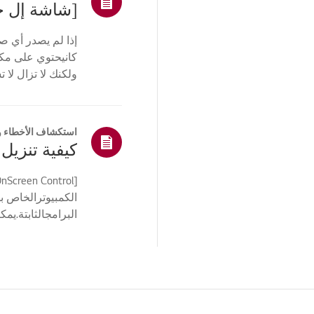
[شاشة إل ج
القنوات التلفزيونية/
الشبكات/التطبيقات
إذا لم يصدر أي ص
كانيحتوي على م
الصفحة
الرئيسية/ThinQ/
الشبكة/التطبيقات
وإعدادات إخراج ال
المبيعات / العروض /
التركيب / المواصفات
استكشاف الأخطاء و
الدعم الفني (TS)
أخرى
الكمبيوترالخاص ب
الإلكتروني. لتح...