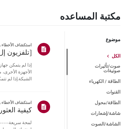
مكتبة المساعده
موضوع
استكشاف الأخطاء و
[تلفزيون إل
الكل
صوت/تأثيرات
صوتيةات
الأجهزة الأخرى، م
الشبكة.إذا لم تت
الطاقة / الكهرباء
جها...
القنوات
الطاقة/محول
استكشاف الأخطاء و
كيفية العثور 
شاشة/إشعارات
لمحة سريعة------
الشاشة/الصوت