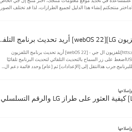
علىمساعدة في تحديد موقع معلومات منتجك، اختر منتج إل جي الخاص
ه.اختر منتجكتم إنشاء هذا الدليل لجميع الطرازات، لذا قد تختلف الصور
[تحديث تلفزيون LG][webOS 22] أريد تحديث برنامج التلفزي
[htts://lg.com/support]تلفزيون ال جي - [webOS 22] أريد تحديث برنامج التلفزيون
باستخدام ذاكرة USBاضغط على زر السماح بالتحديث التلقائي لتحديث البرنامج تلقائيًا
للبرنامج.جرب هذاانتقل إلى [الإعدادات] ثم [عام] وحدد قائمة دعم ال...
إصلاحها
إصلاحها