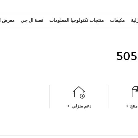
لية
مكيفات
منتجات تكنولوجيا المعلومات
قصة ال جي
معرض ا
505
نتج
دعم منزلي