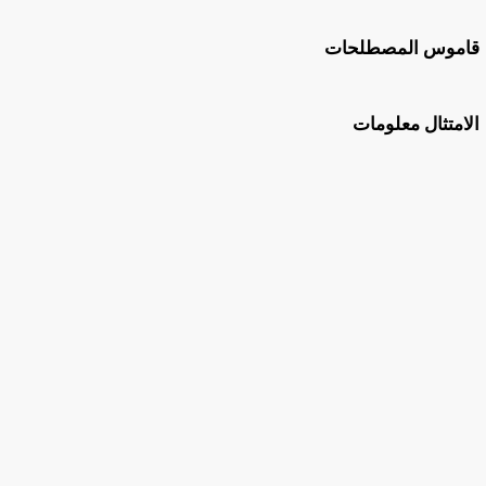
قاموس المصطلحات
الامتثال معلومات