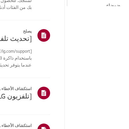
لمنتجك. للحصول 
ضوضاء
بك من الفئات أدنا
أو ا...
الحرارة/الرائحة
توليد الحرارة/الرائحة
يصلح
مستحضرات التجميل /
المادية
التحكم عن بعد /
الأزرار
عندما يتوفر تحديث
التحكم عن بعد / زر
برنامج ال جي
القائمة/الإعدادات
استكشاف الأخطاء و
[تلفزيون LG] كيفية العثور على طراز LG والرقم التسلسلي
الجهاز/المظهر/المادة
الغريبة
اتصالات/التثبيت
التثبيت/توصيل الأجهزة
استكشاف الأخطاء و
الطرفية