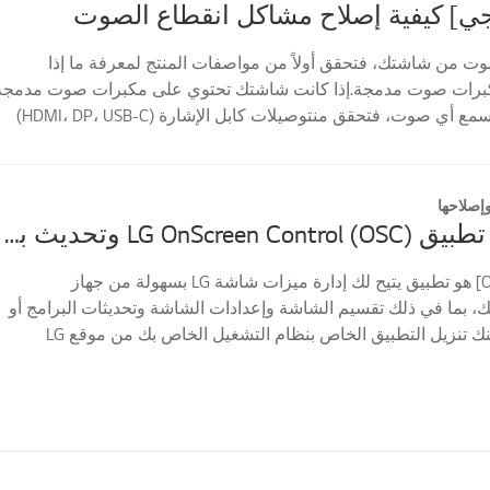
ي] كيفية إصلاح مشاكل انقطاع الصوت
وت من شاشتك، فتحقق أولاً من مواصفات المنتج لمعرفة ما إذا
كبرات صوت مدمجة.إذا كانت شاشتك تحتوي على مكبرات صوت مدمجة
ولكنك لا تزال لا تسمع أي صوت، فتحقق منتوصيلات كابل الإشارة (HDMI، DP، USB-C)
ص...
إصلاحها
كيفية تنزيل تطبيق LG OnScreen Control (OSC) وتحديث برنامج أو برنامج تشغيل الشاشة
[OnScreen Control] هو تطبيق يتيح لك إدارة ميزات شاشة LG بسهولة من جهاز
ك، بما في ذلك تقسيم الشاشة وإعدادات الشاشة وتحديثات البرامج أو
البرامجالثابتة.يمكنك تنزيل التطبيق الخاص بنظام التشغيل الخاص بك من موقع LG