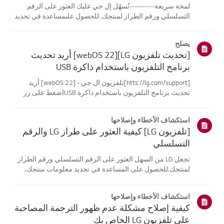
لمحة سريعة----------تُسهّل إل جي عليك العثور على الرقم
التسلسلي ورقم الطراز لمنتجك. للحصول علىمساعدة في تحديد
موقع معلومات منتجك، اختر منتج إل جي الخاص بك من الفئات
أدناه.اختر منتجكتم إنشاء هذا الدليل لجميع الطرازات، لذا قد
يصلح
تختلف الصور أو ا...
[تحديث تلفزيون LG][webOS 22] أريد تحديث
برنامج التلفزيون باستخدام ذاكرة USB
[htts://lg.com/support]تلفزيون ال جي - [webOS 22] أريد
تحديث برنامج التلفزيون باستخدام ذاكرة USBاضغط على زر
السماح بالتحديث التلقائي لتحديث البرنامج تلقائيًا عندما يتوفر
تحديثللبرنامج.جرب هذاانتقل إلى [الإعدادات] ثم [عام] وحدد
استكشاف الأخطاء وإصلاحها
قائمة دعم ال...
[تلفزيون LG] كيفية العثور على طراز LG والرقم
التسلسلي
تجعل LG من السهل العثور على الرقم التسلسلي ورقم الطراز
لمنتجك.للحصول على المساعدة في تحديد معلومات منتجك،
اختر منتج LG الخاص بك من الفئاتأدناه.تلفزيونيمكن العثور على
الطراز و/أو الرقم التسلسلي في الموقع التالي: * على الجزء
استكشاف الأخطاء وإصلاحها
الخلفي من الوحدة ...
كيفية إصلاح مشكلة عدم ظهور الترجمة المصاحبة
على تلفزيون LG الخاص بك