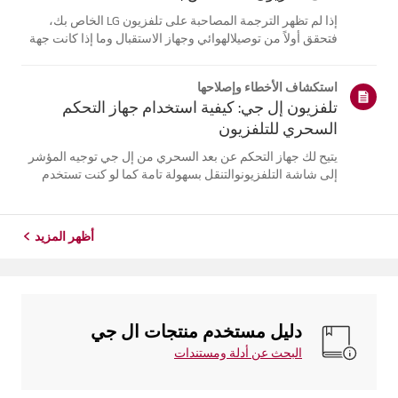
إذا لم تظهر الترجمة المصاحبة على تلفزيون LG الخاص بك،
فتحقق أولاً من توصيلالهوائي وجهاز الاستقبال وما إذا كانت جهة
البث توفر الترجمة.بالنسبة للبث التلفزيوني العادي عبر الهواء،
يمكنك تشغيل الترجمة في قائمة إمكانيةالوصول على جهاز
استكشاف الأخطاء وإصلاحها
التلفزيون ال...
تلفزيون إل جي: كيفية استخدام جهاز التحكم
السحري للتلفزيون
يتيح لك جهاز التحكم عن بعد السحري من إل جي توجيه المؤشر
إلى شاشة التلفزيونوالتنقل بسهولة تامة كما لو كنت تستخدم
فأرة.إذا لم يظهر المؤشر على الشاشة، فمن المحتمل أن يكون
جهاز التحكم عن بُعد قد فقداتصاله بالتلفزيون. لحل هذه
المشكلة، أعد تسجيل ...
أظهر المزيد
دليل مستخدم منتجات ال جي
البحث عن أدلة ومستندات