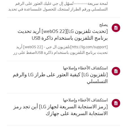
لمحة سريعة----------تُسهّل إل جي عليك العثور على الرقم
التسلسلي ورقم الطراز لمنتجك. للحصول علىمساعدة في تحديد
موقع معلومات منتجك، اختر منتج إل جي الخاص بك من الفئات
أدناه.اختر منتجكتم إنشاء هذا الدليل لجميع الطرازات، لذا قد
يصلح
تختلف الصور أو ا...
[تحديث تلفزيون LG][webOS 22] أريد تحديث
برنامج التلفزيون باستخدام ذاكرة USB
[htts://lg.com/support]تلفزيون ال جي - [webOS 22] أريد
تحديث برنامج التلفزيون باستخدام ذاكرة USBاضغط على زر
السماح بالتحديث التلقائي لتحديث البرنامج تلقائيًا عندما يتوفر
تحديثللبرنامج.جرب هذاانتقل إلى [الإعدادات] ثم [عام] وحدد
استكشاف الأخطاء وإصلاحها
قائمة دعم ال...
[تلفزيون LG] كيفية العثور على طراز LG والرقم
التسلسلي
استكشاف الأخطاء وإصلاحها
[رمز الاستجابة السريعة لجهاز LG] أين تجد رمز
الاستجابة السريعة على جهازك