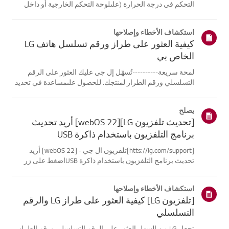
التحكم في درجة الحرارة (علىلوحة التحكم الخارجية أو داخل
الجهاز).بالنسبة للطرازات المزودة بلوحة تحكم خارجية، اضغط
مع الاستمرار على زر [قفل/فتح]لمدة 3 ثوانٍ لفتحه، ثم اضبط
استكشاف الأخطاء وإصلاحها
درجة الحرارة.بالن...
كيفية العثور على طراز ورقم تسلسل هاتف LG
الخاص بي
لمحة سريعة----------تُسهّل إل جي عليك العثور على الرقم
التسلسلي ورقم الطراز لمنتجك. للحصول علىمساعدة في تحديد
موقع معلومات منتجك، اختر منتج إل جي الخاص بك من الفئات
أدناه.اختر منتجكتم إنشاء هذا الدليل لجميع الطرازات، لذا قد
يصلح
تختلف الصور أو ا...
[تحديث تلفزيون LG][webOS 22] أريد تحديث
برنامج التلفزيون باستخدام ذاكرة USB
[htts://lg.com/support]تلفزيون ال جي - [webOS 22] أريد
تحديث برنامج التلفزيون باستخدام ذاكرة USBاضغط على زر
السماح بالتحديث التلقائي لتحديث البرنامج تلقائيًا عندما يتوفر
تحديثللبرنامج.جرب هذاانتقل إلى [الإعدادات] ثم [عام] وحدد
استكشاف الأخطاء وإصلاحها
قائمة دعم ال...
[تلفزيون LG] كيفية العثور على طراز LG والرقم
التسلسلي
تجعل LG من السهل العثور على الرقم التسلسلي ورقم الطراز