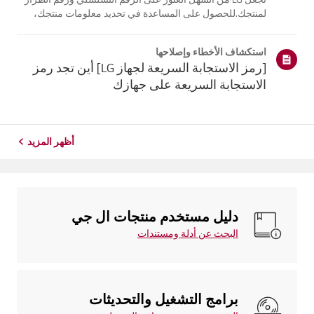
لمنتجك.للحصول على المساعدة في تحديد معلومات منتجك،
اختر منتج LG الخاص بك من الفئاتأدناه.تلفزيونيمكن العثور على
الطراز و/أو الرقم التسلسلي في الموقع التالي: * على الجزء
استكشاف الأخطاء وإصلاحها
الخلفي من الوحدة ...
[رمز الاستجابة السريعة لجهاز LG] أين تجد رمز
الاستجابة السريعة على جهازك
أظهر المزيد
دليل مستخدم منتجات ال جي
البحث عن أدلة ومستندات
برامج التشغيل والتحديثات