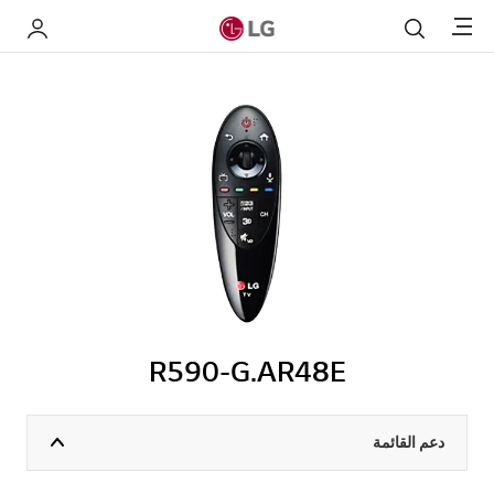
Menu
بحث
My LG
R590-G.AR48E
دعم القائمة