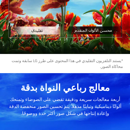
*يستند التلفزيون التقليدي في هذا المحتوى على طرز LG سابقة وتمت
محاكاة الصور.
معالج رباعي النواة بدقة
أربعة معالجات سريعة ودقيقة تقضي على الضوضاء وتمنحك
ألوانًا ديناميكية وتباينًا مذهلاً. يتم تحسين الصور منخفضة الدقة
وإعادة إنتاجها في شكل صور أكثر حدة ووضوحًا.