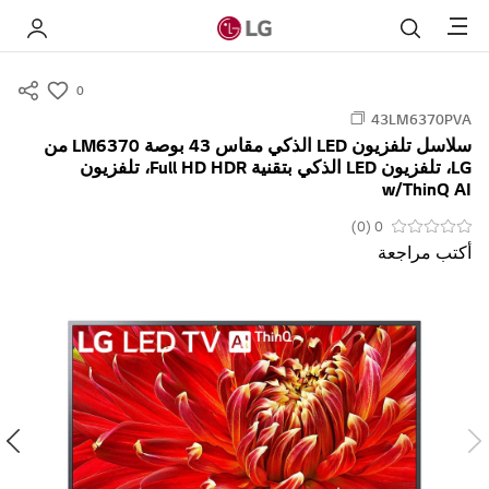
Menu
بحث
 LG
0
s
43LM6370PVA
u
سلاسل تلفزيون LED الذكي مقاس 43 بوصة LM6370 من
m
LG، تلفزيون LED الذكي بتقنية Full HD HDR، تلفزيون
m
w/ThinQ AI
a
0 (0)
r
أكتب مراجعة
y
-
w
i
s
h