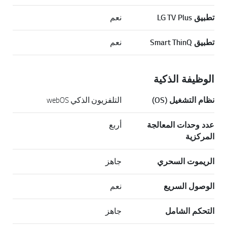
تطبيق LG TV Plus
نعم
تطبيق Smart ThinQ
نعم
الوظيفة الذكية
نظام التشغيل (OS)
التلفزيون الذكي webOS
عدد وحدات المعالجة
أربع
المركزية
الريموت السحري
جاهز
الوصول السريع
نعم
التحكم الشامل
جاهز