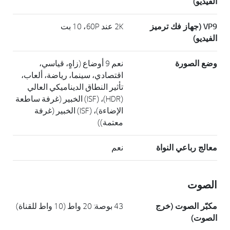
الفيديو)
VP9 (جهاز فك ترميز
2K عند ‎60P‏، 10 بت
الفيديو)
وضع الصورة
نعم 9 أوضاع (زاهٍ، قياسي،
اقتصادي، سينما، رياضة، ألعاب،
تأثير النطاق الديناميكي العالي
(HDR)، (ISF) الخبير (غرفة ساطعة
الإضاءة)، (ISF) الخبير (غرفة
معتمة))
معالج رباعي النواة
نعم
الصوت
مكبّر الصوت (خرج
43 بوصة: 20 واط (10 واط للقناة)
الصوت)