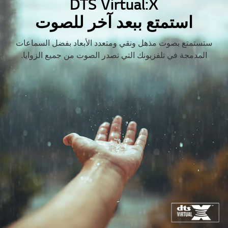
DTS Virtual:X
استمتع ببعد آخر للصوت
ستستمتع بصوت مذهل ونقي ومتعدد الأبعاد بفضل السماعات
المدمجة في تلفزيونك التي تصدر الصوت من جميع الزوايا.