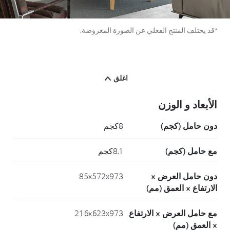
*قد يختلف المنتج الفعلي عن الصورة المعروضة.
اغلق
الأبعاد و الوزن
دون حامل (كجم)
8كجم
مع حامل (كجم)
8.1كجم
دون حامل العرض ×
85x572x973
الارتفاع × العمق (مم)
مع حامل العرض × الارتفاع
216x623x973
× العمق (مم)