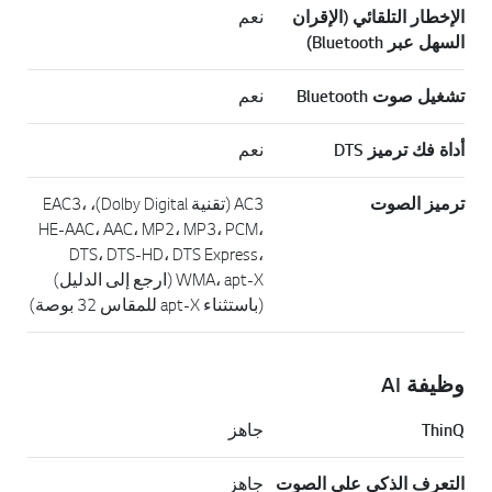
الإخطار التلقائي (الإقران
نعم
السهل عبر Bluetooth)
تشغيل صوت Bluetooth
نعم
أداة فك ترميز DTS
نعم
ترميز الصوت
AC3 (تقنية Dolby Digital)، EAC3،
HE-AAC، AAC، MP2، MP3، PCM،
DTS، DTS-HD، DTS Express،
WMA، apt-X (ارجع إلى الدليل)
(باستثناء apt-X للمقاس 32 بوصة)
وظيفة AI
ThinQ
جاهز
التعرف الذكي على الصوت
جاهز