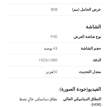
عرض الحامل (مم)
808
الشاشة
نوع شاشة العرض
FHD
حجم الشاشة
43 بوصة
الدقة
1920x1080
معدل التحديث
50هرتز
الفيديو(جودة الصورة)
النطاق الديناميكي العالي
نطاق ديناميكي عالٍ نشط
(HDR)