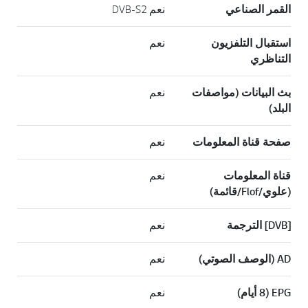
القمر الصناعي
نعم DVB-S2
استقبال التلفزيون
نعم
التناظري
بث البيانات (مواصفات
نعم
البلد)
صفحة قناة المعلومات
نعم
قناة المعلومات
نعم
(علوي/Flof/قائمة)
[DVB] الترجمة
نعم
AD (الوصف الصوتي)
نعم
EPG‏ (8 أيام)
نعم