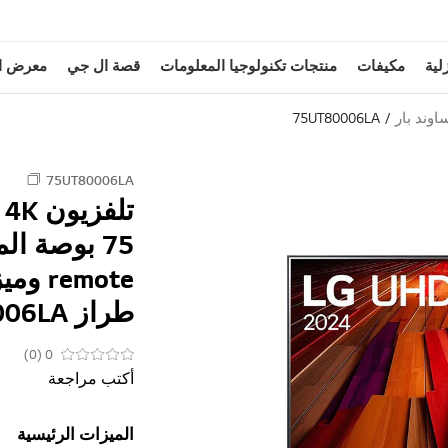
لية
مكيفات
منتجات تكنولوجيا المعلومات
قصة ال جي
معرض ا
اوند بار
75UT80006LA
75UT80006LA
طراز 75UT80006LA عام (2024)
0 (0)
أكتب مراجعة
الميزات الرئيسية