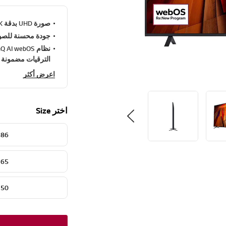
صورة UHD بدقة 4K حقيقية وألوان وتفاصيل مذهلة مع 4K HDR10 Pro
جودة محسنة للصورة والصوت
الترقيات مضمونة على مدار 5 سنوات مع
اعرض أكثر
اختر Size
86"
65"
50"