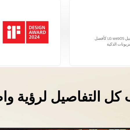
صُنِّف نظام التشغيل LG webOS كأفضل
زيونات الذكية
 كل التفاصيل لرؤية وا