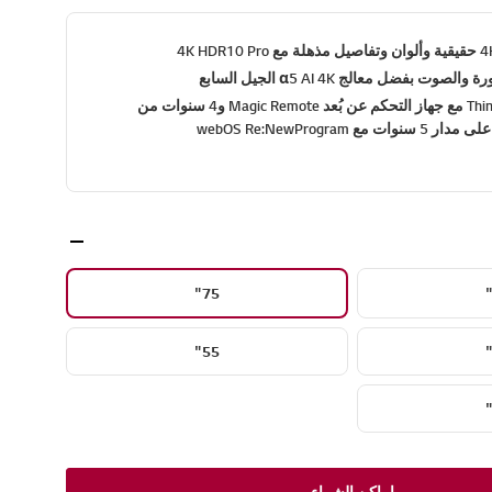
 بفضل معالج α5 AI 4K الجيل السابع
نظام ThinQ AI webOS مع جهاز التحكم عن بُعد Magic Remote و4 سنوات من
 webOS Re:NewProgram
75"
55"