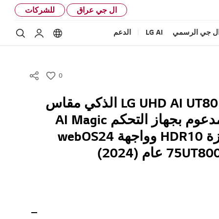
ال جي عراق
للشركات
ل جي الرسمي
LG AI
الدعم
My LG
بحث
Language options
0
w
i
تلفزيون LG UHD AI UT80 4K الذكي مقاس
s
75 بوصة المدعوم بجهاز التحكم AI Magic
h
remote وميزة HDR10 وواجهة webOS24