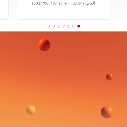
العام." (LG G4،‏ What Hi-Fi؟،‏ 06‏/2024)
7
6
5
4
3
2
1
o
o
o
o
o
o
o
f
f
f
f
f
f
f
7
7
7
7
7
7
7