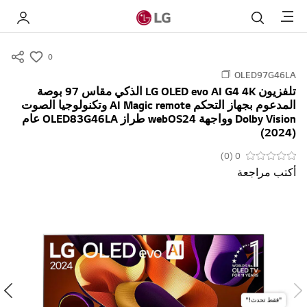
Menu
بحث
 LG
0
s
OLED97G46LA
u
تلفزيون LG OLED evo AI G4 4K الذكي مقاس 97 بوصة
m
المدعوم بجهاز التحكم AI Magic remote وتكنولوجيا الصوت
m
Dolby Vision وواجهة webOS24 طراز OLED83G46LA عام
a
(2024)
r
0 (0)
y
أكتب مراجعة
-
w
i
s
h