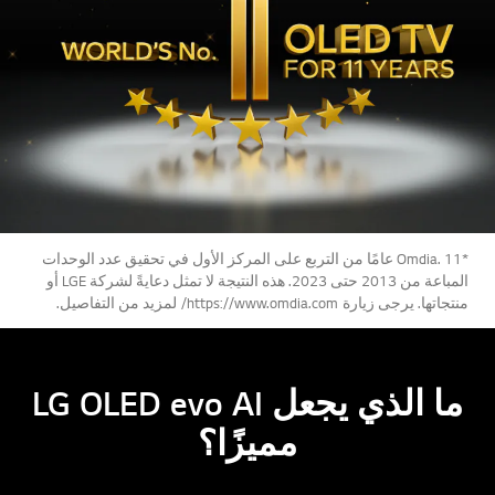
*Omdia. 11 عامًا من التربع على المركز الأول في تحقيق عدد الوحدات
المباعة من 2013 حتى 2023. هذه النتيجة لا تمثل دعايةً لشركة LGE أو
منتجاتها. يرجى زيارة https://www.omdia.com/ لمزيد من التفاصيل.
ما الذي يجعل LG OLED evo AI
مميزًا؟