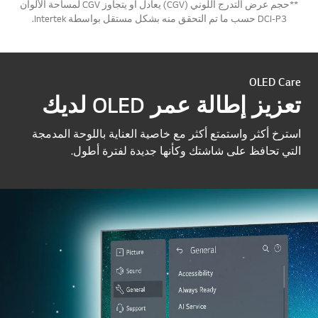
**حجم عرض التدرج اللوني (CGV) يعادل أو يتجاوز CGV لمساحة الألوان
DCI-P3 حسب ما تم التحقق منه بشكل مستقل بواسطة Intertek.
OLED Care
تعزيز إطالة عمر OLED لديك
استرخ أكثر واستمتع أكثر مع خاصية العناية باللوحة المدمجة
التي تحافظ على شاشتك وكأنها جديدة لفترة أطول.