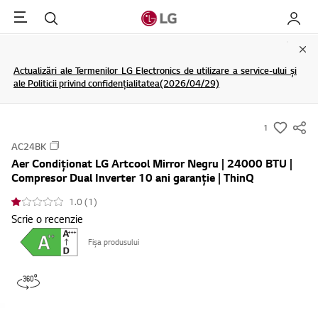
Menu
Cautare
My LG
Clo
Actualizări ale Termenilor LG Electronics de utilizare a service-ului și
ale Politicii privind confidențialitatea(2026/04/29)
1
s
AC24BK
u
Aer Condiționat LG Artcool Mirror Negru | 24000 BTU |
m
Compresor Dual Inverter 10 ani garanție | ThinQ
m
1.0 (1)
a
Scrie o recenzie
r
y
Fișa produsului
-
w
i
s