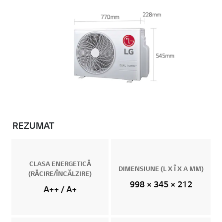
REZUMAT
CLASA ENERGETICĂ
DIMENSIUNE (L X Î X A MM)
(RĂCIRE/ÎNCĂLZIRE)
998 × 345 × 212
A++ / A+