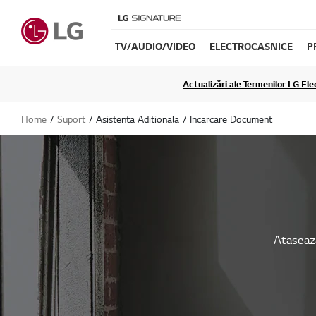
TV/AUDIO/VIDEO
ELECTROCASNICE
P
Actualizări ale Termenilor LG Elec
Home
Suport
Asistenta Aditionala
Incarcare Document
Ataseaza