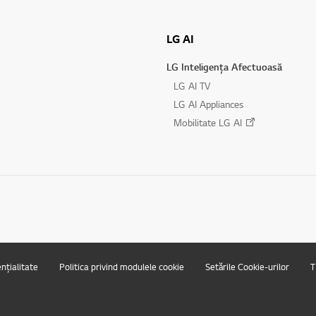
LG AI
LG Inteligența Afectuoasă
LG AI TV
LG AI Appliances
Mobilitate LG AI
ențialitate
Politica privind modulele cookie
Setările Cookie-urilor
T