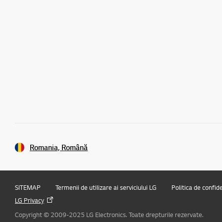
Romania, Română
SITEMAP
Termenii de utilizare ai serviciului LG
Politica de confid
LG Privacy
Copyright © 2009-2025 LG Electronics. Toate drepturile rezervate.